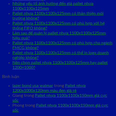
Những yếu tố ảnh hưởng đến giá pallet nhựa
1100x1100x125mm
Pallet nhựa 1100x1100x125mm có thân thiện môi
trường không?
Pallet nhựa 1100x1100x125mm có phù hợp với hệ
thống FIFO không?
Làm sao để quản lý pallet nhựa 1100x1100x125mm
hiệu quả?
Pallet nhựa 1100x1100x125mm có phù hợp cho ngành
FMCG không?
Pallet nhựa 1100x1100x125mm có thể in logo doanh
nghiệp không?
Nên chọn pallet nhựa 1100x1100x125mm hay pallet
1200×1000?
Bình luận
lazer bond usa walmar
trong
Pallet nhựa
1200x1000x120mm màu đen giá rẻ
Giang
trong
Pallet nhựa 1100x1100x150mm giá cực
sốc
Phong
trong
Pallet nhựa 1100x1100x150mm giá cực
sốc