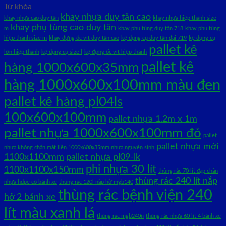
Từ khóa
khay nhựa duy tân cao
khay nhựa cao duy tân
khay nhựa hiệp thành size
khay phụ tùng cao duy tân
m
khay phụ tùng duy tân 718
khay phụ tùng
hiệp thành size m
khay đựng ốc vít duy tân cao
kệ dụng cụ duy tân đại 719
kệ dụng cụ
pallet kê
lớn hiệp thành
kệ dụng cụ size l
kệ đựng ốc vít hiệp thành
pallet kê
hàng 1000x600x35mm
hàng 1000x600x100mm màu đen
pallet kê hàng pl04ls
100x600x100mm
pallet nhựa 1.2m x 1m
pallet nhựa 1000x600x100mm đỏ
pallet
pallet nhựa mới
nhựa không chân mặt liền 1000x600x35mm nhựa nguyên sinh
1100x1100mm
pallet nhựa pl09-lk
phi nhựa 30 lít
1100x1100x150mm
thùng rác 70 lít đạp chân
thùng rác 240 lít nắp
nhựa hdpe có bánh xe
thùng rác 120l nắp hở mgb140
thùng rác bệnh viện 240
hở 2 bánh xe
lít màu xanh lá
thùng rác mgb240n
thùng rác nhựa 60 lít 4 bánh xe