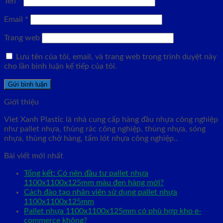
Tên
*
Email
*
Trang web
Lưu tên của tôi, email, và trang web trong trình duyệt này
cho lần bình luận kế tiếp của tôi.
Giới thiệu
Viet Xanh Plastic là nhà cung cấp hàng đầu nhựa công nghiệp
như pallet nhựa, thùng rác công nghiệp, thùng nhựa, sóng
nhựa, thùng chở hàng, tấm lót nhựa công nghiệp..
Bài viết mới nhất
Tổng kết: Có nên đầu tư pallet nhựa
1100x1100x125mm màu đen hàng mới?
Cách đào tạo nhân viên sử dụng pallet nhựa
1100x1100x125mm
Pallet nhựa 1100x1100x125mm có phù hợp kho e-
commerce không?