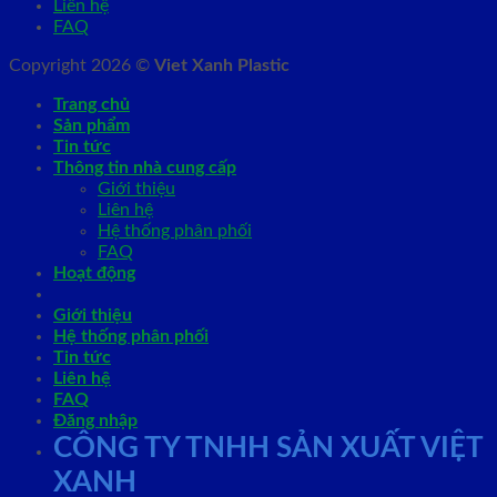
Liên hệ
FAQ
Copyright 2026 ©
Viet Xanh Plastic
Trang chủ
Sản phẩm
Tin tức
Thông tin nhà cung cấp
Giới thiệu
Liên hệ
Hệ thống phân phối
FAQ
Hoạt động
Giới thiệu
Hệ thống phân phối
Tin tức
Liên hệ
FAQ
Đăng nhập
CÔNG TY TNHH SẢN XUẤT VIỆT
XANH