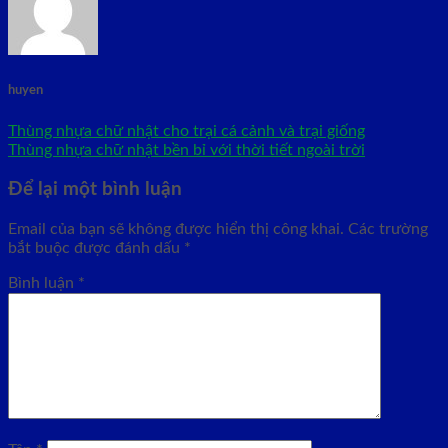
huyen
Thùng nhựa chữ nhật cho trại cá cảnh và trại giống
Thùng nhựa chữ nhật bền bỉ với thời tiết ngoài trời
Để lại một bình luận
Email của bạn sẽ không được hiển thị công khai.
Các trường
bắt buộc được đánh dấu
*
Bình luận
*