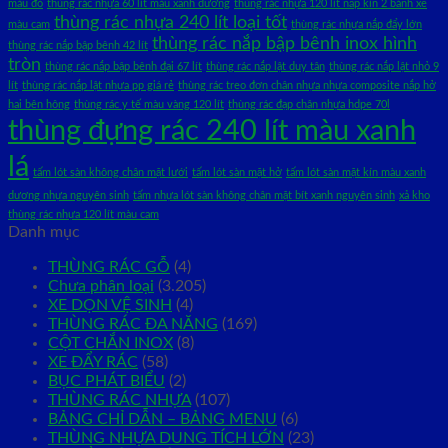
màu đỏ
thùng rác nhựa 60 lít màu xanh dương
thùng rác nhựa 120 lít nắp kín 2 bánh xe
thùng rác nhựa 240 lít loại tốt
màu cam
thùng rác nhựa nắp đẩy lớn
thùng rác nắp bập bênh inox hình
thùng rác nắp bập bênh 42 lít
tròn
thùng rác nắp bập bênh đại 67 lít
thùng rác nắp lật duy tân
thùng rác nắp lật nhỏ 9
lít
thùng rác nắp lật nhựa pp giá rẻ
thùng rác treo đơn chân nhựa nhựa composite nắp hở
hai bên hông
thùng rác y tế màu vàng 120 lít
thùng rác đạp chân nhựa hdpe 70l
thùng đựng rác 240 lít màu xanh
lá
tấm lót sàn không chân mặt lưới
tấm lót sàn mặt hở
tấm lót sàn mặt kín màu xanh
dương nhựa nguyên sinh
tấm nhựa lót sàn không chân mặt bít xanh nguyên sinh
xả kho
thùng rác nhựa 120 lít màu cam
Danh mục
THÙNG RÁC GỖ
(4)
Chưa phân loại
(3.205)
XE DỌN VỆ SINH
(4)
THÙNG RÁC ĐA NĂNG
(169)
CỘT CHẮN INOX
(8)
XE ĐẨY RÁC
(58)
BỤC PHÁT BIỂU
(2)
THÙNG RÁC NHỰA
(107)
BẢNG CHỈ DẪN – BẢNG MENU
(6)
THÙNG NHỰA DUNG TÍCH LỚN
(23)