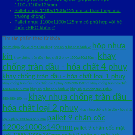
1100x1100x125mm
Pallet nhựa 1100x1100x125mm có thân thiện môi
trường không?
Pallet nhựa 1100x1100x125mm có phù hợp với hệ
thống FIFO không?
Tìm sản phẩm theo từ khóa
hộp nhựa
cần xé nhựa
cần xé đựng sầu riêng
hộp nhựa bít có 8 bánh xe
khay
kín
khay chống tràn dầu - hóa chất 2 phuy 1300x680x150mm
chống tràn dầu - hóa chất 4 phuy
khay chống tràn dầu - hóa chất loại 1 phuy
khay chống tràn dầu - hóa chất loại 1 phuy 680x680x150mm
khay chống tràn hóa chất
1300x680x150mm
khay nhựa bít có 5 bánh xe
khay nhựa chống tràn 1 phuy
khay nhựa chống tràn dầu -
680x680x150mm
hóa chất loại 2 phuy
khay nhựa chống tràn dầu - hóa chất
pallet 9 chân cốc
loại 2 phuy 1300x680x150mm
1200x1000x140mm
pallet 9 chân cốc mặt