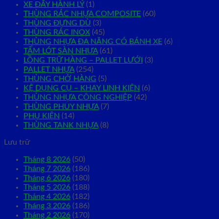
XE ĐẨY HÀNH LÝ
(1)
THÙNG RÁC NHỰA COMPOSITE
(60)
THÙNG ĐỰNG DÙ
(3)
THÙNG RÁC INOX
(45)
THÙNG NHỰA ĐA NĂNG CÓ BÁNH XE
(6)
TẤM LÓT SÀN NHỰA
(61)
LỒNG TRỮ HÀNG – PALLET LƯỚI
(3)
PALLET NHỰA
(254)
THÙNG CHỞ HÀNG
(5)
KỆ DỤNG CỤ – KHAY LINH KIỆN
(6)
THÙNG NHỰA CÔNG NGHIỆP
(42)
THÙNG PHUY NHỰA
(7)
PHỤ KIỆN
(14)
THÙNG TANK NHỰA
(8)
Lưu trữ
Tháng 8 2026
(50)
Tháng 7 2026
(186)
Tháng 6 2026
(180)
Tháng 5 2026
(188)
Tháng 4 2026
(182)
Tháng 3 2026
(186)
Tháng 2 2026
(170)