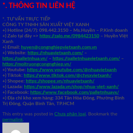
*. THÔNG TIN LIÊN HỆ
*. TƯ VẤN TRỰC TIẾP
CÔNG TY TNHH SẢN XUẤT VIỆT XANH
+)
Hotline (24/7): 098.442.3150 – Ms.Huyền – P.Kinh doanh
+)
Zalo tại đây =>
https://zalo.me/0984423150
– Huyền Việt
Xanh
+) Email:
huyen@congnghiepvietxanh.com.vn
+) Website:
https://nhuavietxanh.com/
–
https://palletnhua.vn/
–
https://palletnhuavietxanh.com/
–
https://moitruongcongnghiep.vn/
+) Youtube:
https://www.youtube.com/@nhuavietxanh
+) Tiktok:
https://www.tiktok.com/@ctysxvietxanh/
+) Shopee:
https://shopee.vn/nhuavietxanh/
+) Lazada:
https://www.lazada.vn/shop/nhua-viet-xanh/
+) Facebook:
https://www.facebook.com/palletnhuavx/
+)
Địa chỉ kho xem hàng: 334 Tân Hòa Đông, Phường Bình
Trị Đông, Quận Bình Tân, TP.HCM
This entry was posted in
Chưa phân loại
. Bookmark the
permalink
.