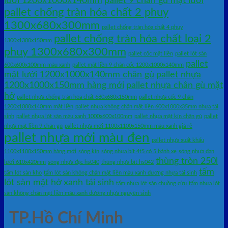
lưới 1200x1000x140mm
pallet 9 chân gù mặt lưới
pallet chống tràn hóa chất 2 phuy
1300x680x300mm
pallet chống tràn hóa chất 4 phuy
pallet chống tràn hóa chất loại 2
1300x1300x150mm
phuy 1300x680x300mm
pallet cốc mặt liền
pallet lót sàn
pallet
600x600x100mm màu xanh
pallet mặt liền 9 chân cốc 1200x1000x140mm
mặt lưới 1200x1000x140mm chân gù
pallet nhựa
1200x1000x150mm hàng mới
pallet nhựa chân gù mặt
hở
pallet nhựa chống tràn hóa chất 680x680x150mm
pallet nhựa cốc 9 chân
1200x1000x140mm mặt liền
pallet nhựa không chân mặt liền 600x1000x35mm nhựa tái
sinh
pallet nhựa lót sàn màu xanh 1000x600x100mm
pallet nhựa mặt kín chân gù
pallet
nhựa mặt liền 9 chân gù
pallet nhựa mới 1100x1100x150mm màu xanh giá rẻ
pallet nhựa mới màu đen
pallet nhựa xuất khẩu
1100x1100x150mm hàng mới
sóng kín
sóng nhựa bít 4t5 có 5 bánh xe
sóng nhựa đan
thùng tròn 250l
lưới 610x420mm
sóng nhựa đặc hs040
thùng nhựa bít hs042
tấm
tấm lót sàn kho
tấm lót sàn không chân mặt liền màu xanh dương nhựa tái sinh
lót sàn mặt hở xanh tái sinh
tấm nhựa lót sàn chuồng cừu
tấm nhựa lót
sàn không chân mặt liền màu xanh dương nhựa nguyên sinh
TP.Hồ Chí Minh