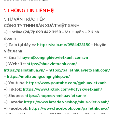
*. THÔNG TIN LIÊN HỆ
*. TƯ VẤN TRỰC TIẾP
CÔNG TY TNHH SẢN XUẤT VIỆT XANH
+)
Hotline (24/7): 098.442.3150 – Ms.Huyền – P.Kinh
doanh
+)
Zalo tại đây =>
https://zalo.me/0984423150
– Huyền
Việt Xanh
+) Email:
huyen@congnghiepvietxanh.com.vn
+) Website:
https://nhuavietxanh.com/
–
https://palletnhua.vn/
–
https://palletnhuavietxanh.com/
–
https://moitruongcongnghiep.vn/
+) Youtube:
https://www.youtube.com/@nhuavietxanh
+) Tiktok:
https://www.tiktok.com/@ctysxvietxanh/
+) Shopee:
https://shopee.vn/nhuavietxanh/
+) Lazada:
https://www.lazada.vn/shop/nhua-viet-xanh/
+) Facebook:
https://www.facebook.com/palletnhuavx/