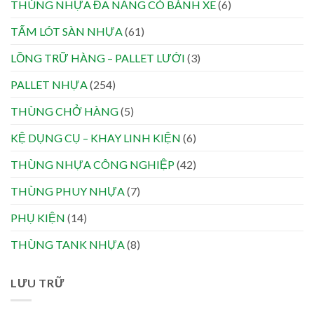
THÙNG NHỰA ĐA NĂNG CÓ BÁNH XE
(6)
TẤM LÓT SÀN NHỰA
(61)
LỒNG TRỮ HÀNG – PALLET LƯỚI
(3)
PALLET NHỰA
(254)
THÙNG CHỞ HÀNG
(5)
KỆ DỤNG CỤ – KHAY LINH KIỆN
(6)
THÙNG NHỰA CÔNG NGHIỆP
(42)
THÙNG PHUY NHỰA
(7)
PHỤ KIỆN
(14)
THÙNG TANK NHỰA
(8)
LƯU TRỮ