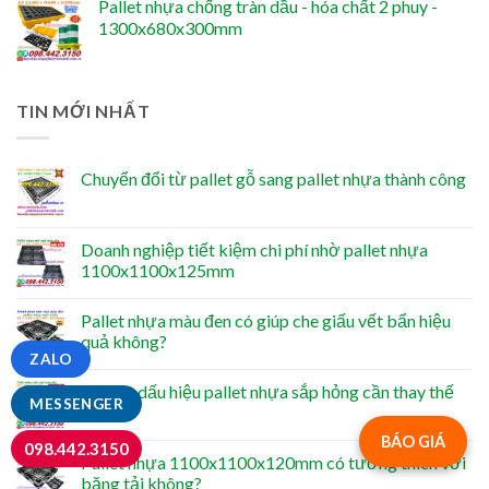
Pallet nhựa chống tràn dầu - hóa chất 2 phuy -
1300x680x300mm
TIN MỚI NHẤT
Chuyển đổi từ pallet gỗ sang pallet nhựa thành công
Doanh nghiệp tiết kiệm chi phí nhờ pallet nhựa
1100x1100x125mm
Pallet nhựa màu đen có giúp che giấu vết bẩn hiệu
quả không?
ZALO
Những dấu hiệu pallet nhựa sắp hỏng cần thay thế
MESSENGER
ngay
BÁO GIÁ
098.442.3150
Pallet nhựa 1100x1100x120mm có tương thích với
băng tải không?