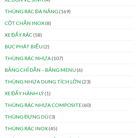
THÙNG RÁC ĐA NĂNG
(169)
CỘT CHẮN INOX
(8)
XE ĐẨY RÁC
(58)
BỤC PHÁT BIỂU
(2)
THÙNG RÁC NHỰA
(107)
BẢNG CHỈ DẪN – BẢNG MENU
(6)
THÙNG NHỰA DUNG TÍCH LỚN
(23)
XE ĐẨY HÀNH LÝ
(1)
THÙNG RÁC NHỰA COMPOSITE
(60)
THÙNG ĐỰNG DÙ
(3)
THÙNG RÁC INOX
(45)