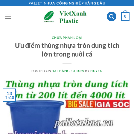
Skip
PALLET NHỰA CÔNG NGHIỆP HÀNG ĐẦU
to
0
content
CHƯA PHÂN LOẠI
Ưu điểm thùng nhựa tròn dung tích
lớn trong nuôi cá
POSTED ON
13 THÁNG 10, 2025
BY
HUYEN
13
Th10