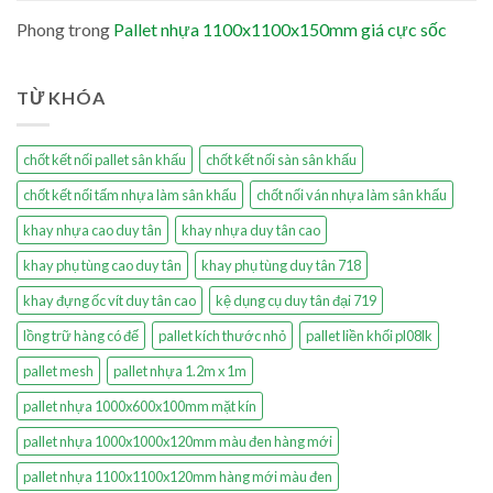
Phong
trong
Pallet nhựa 1100x1100x150mm giá cực sốc
TỪ KHÓA
chốt kết nối pallet sân khấu
chốt kết nối sàn sân khấu
chốt kết nối tấm nhựa làm sân khấu
chốt nối ván nhựa làm sân khấu
khay nhựa cao duy tân
khay nhựa duy tân cao
khay phụ tùng cao duy tân
khay phụ tùng duy tân 718
khay đựng ốc vít duy tân cao
kệ dụng cụ duy tân đại 719
lồng trữ hàng có đế
pallet kích thước nhỏ
pallet liền khối pl08lk
pallet mesh
pallet nhựa 1.2m x 1m
pallet nhựa 1000x600x100mm mặt kín
pallet nhựa 1000x1000x120mm màu đen hàng mới
pallet nhựa 1100x1100x120mm hàng mới màu đen