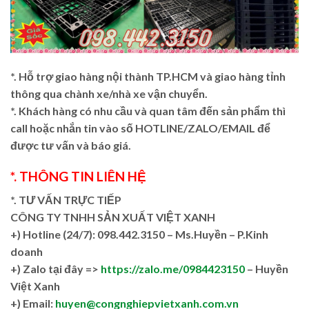
*. Hỗ trợ giao hàng nội thành TP.HCM và giao hàng tỉnh
thông qua chành xe/nhà xe vận chuyển.
*. Khách hàng có nhu cầu và quan tâm đến sản phẩm thì
call hoặc nhắn tin vào số HOTLINE/ZALO/EMAIL để
được tư vấn và báo giá.
*. THÔNG TIN LIÊN HỆ
*. TƯ VẤN TRỰC TIẾP
CÔNG TY TNHH SẢN XUẤT VIỆT XANH
+)
Hotline (24/7): 098.442.3150 – Ms.Huyền – P.Kinh
doanh
+)
Zalo tại đây =>
https://zalo.me/0984423150
– Huyền
Việt Xanh
+) Email:
huyen@congnghiepvietxanh.com.vn