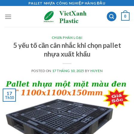
Skip
PALLET NHỰA CÔNG NGHIỆP HÀNG ĐẦU
to
0
content
CHƯA PHÂN LOẠI
5 yếu tố cần cân nhắc khi chọn pallet
nhựa xuất khẩu
POSTED ON
17 THÁNG 10, 2025
BY
HUYEN
17
Th10