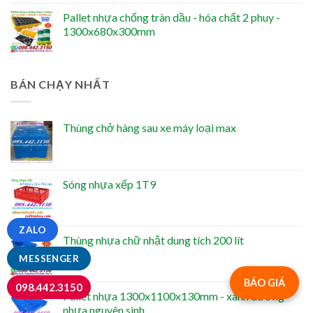
Pallet nhựa chống tràn dầu - hóa chất 2 phuy -
1300x680x300mm
BÁN CHẠY NHẤT
Thùng chở hàng sau xe máy loại max
Sóng nhựa xếp 1T9
ZALO
Thùng nhựa chữ nhật dung tích 200 lít
MESSENGER
BÁO GIÁ
098.442.3150
Pallet nhựa 1300x1100x130mm - xanh dương -
nhựa nguyên sinh