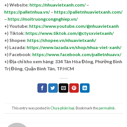
+) Website:
https://nhuavietxanh.com/
–
https://palletnhua.vn/
–
https://palletnhuavietxanh.com/
–
https://moitruongcongnghiep.vn/
+) Youtube:
https://www.youtube.com/@nhuavietxanh
+) Tiktok:
https://www.tiktok.com/@ctysxvietxanh/
+) Shopee:
https://shopee.vn/nhuavietxanh/
+) Lazada:
https://www.lazada.vn/shop/nhua-viet-xanh/
+) Facebook:
https://www.facebook.com/palletnhuavx/
+)
Địa chỉ kho xem hàng: 334 Tân Hòa Đông, Phường Bình
Trị Đông, Quận Bình Tân, TP.HCM
This entry was posted in
Chưa phân loại
. Bookmark the
permalink
.