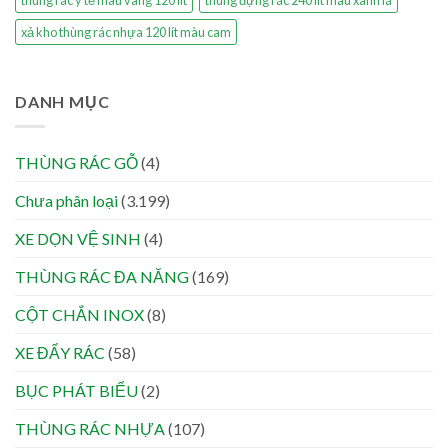
thùng rác y tế màu vàng 120 lít
thùng đựng rác 240 lít màu xanh lá
xả kho thùng rác nhựa 120 lít màu cam
DANH MỤC
THÙNG RÁC GỖ
(4)
Chưa phân loại
(3.199)
XE DỌN VỆ SINH
(4)
THÙNG RÁC ĐA NĂNG
(169)
CỘT CHẮN INOX
(8)
XE ĐẨY RÁC
(58)
BỤC PHÁT BIỂU
(2)
THÙNG RÁC NHỰA
(107)