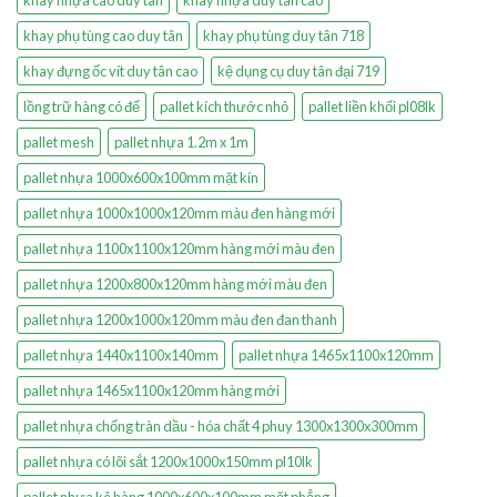
khay nhựa cao duy tân
khay nhựa duy tân cao
khay phụ tùng cao duy tân
khay phụ tùng duy tân 718
khay đựng ốc vít duy tân cao
kệ dụng cụ duy tân đại 719
lồng trữ hàng có đế
pallet kích thước nhỏ
pallet liền khối pl08lk
pallet mesh
pallet nhựa 1.2m x 1m
pallet nhựa 1000x600x100mm mặt kín
pallet nhựa 1000x1000x120mm màu đen hàng mới
pallet nhựa 1100x1100x120mm hàng mới màu đen
pallet nhựa 1200x800x120mm hàng mới màu đen
pallet nhựa 1200x1000x120mm màu đen đan thanh
pallet nhựa 1440x1100x140mm
pallet nhựa 1465x1100x120mm
pallet nhựa 1465x1100x120mm hàng mới
pallet nhựa chống tràn dầu - hóa chất 4 phuy 1300x1300x300mm
pallet nhựa có lõi sắt 1200x1000x150mm pl10lk