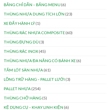
BẢNG CHỈ DẪN – BẢNG MENU
(6)
THÙNG NHỰA DUNG TÍCH LỚN
(23)
XE ĐẨY HÀNH LÝ
(1)
THÙNG RÁC NHỰA COMPOSITE
(60)
THÙNG ĐỰNG DÙ
(3)
THÙNG RÁC INOX
(45)
THÙNG NHỰA ĐA NĂNG CÓ BÁNH XE
(6)
TẤM LÓT SÀN NHỰA
(61)
LỒNG TRỮ HÀNG – PALLET LƯỚI
(3)
PALLET NHỰA
(254)
THÙNG CHỞ HÀNG
(5)
KỆ DỤNG CỤ – KHAY LINH KIỆN
(6)