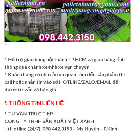
“`
*. Hỗ trợ giao hàng nội thành TP.HCM và giao hàng tỉnh
thông qua chành xe/nhà xe vận chuyển.
*. Khách hàng có nhu cầu và quan tâm đến sản phẩm thì
call hoặc nhắn tin vào số HOTLINE/ZALO/EMAIL để
được tư vấn và báo giá.
*. THÔNG TIN LIÊN HỆ
*. TƯ VẤN TRỰC TIẾP
CÔNG TY TNHH SẢN XUẤT VIỆT XANH
+)
Hotline (24/7): 098.442.3150 – Ms.Huyền – P.Kinh