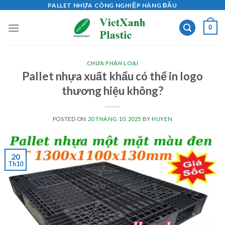
Skip
PALLET NHỰA CÔNG NGHIỆP HÀNG ĐẦU
to
0
content
CHƯA PHÂN LOẠI
Pallet nhựa xuất khẩu có thể in logo
thương hiệu không?
POSTED ON
20 THÁNG 10, 2025
BY
HUYEN
20
Th10