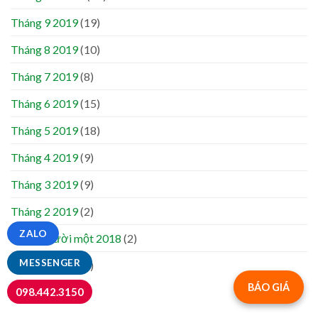
Tháng 9 2019
(19)
Tháng 8 2019
(10)
Tháng 7 2019
(8)
Tháng 6 2019
(15)
Tháng 5 2019
(18)
Tháng 4 2019
(9)
Tháng 3 2019
(9)
Tháng 2 2019
(2)
ZALO
Tháng mười một 2018
(2)
MESSENGER
Tháng 7 2018
(2)
BÁO GIÁ
098.442.3150