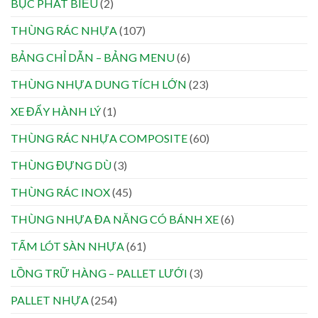
BỤC PHÁT BIỂU
(2)
THÙNG RÁC NHỰA
(107)
BẢNG CHỈ DẪN – BẢNG MENU
(6)
THÙNG NHỰA DUNG TÍCH LỚN
(23)
XE ĐẨY HÀNH LÝ
(1)
THÙNG RÁC NHỰA COMPOSITE
(60)
THÙNG ĐỰNG DÙ
(3)
THÙNG RÁC INOX
(45)
THÙNG NHỰA ĐA NĂNG CÓ BÁNH XE
(6)
TẤM LÓT SÀN NHỰA
(61)
LỒNG TRỮ HÀNG – PALLET LƯỚI
(3)
PALLET NHỰA
(254)