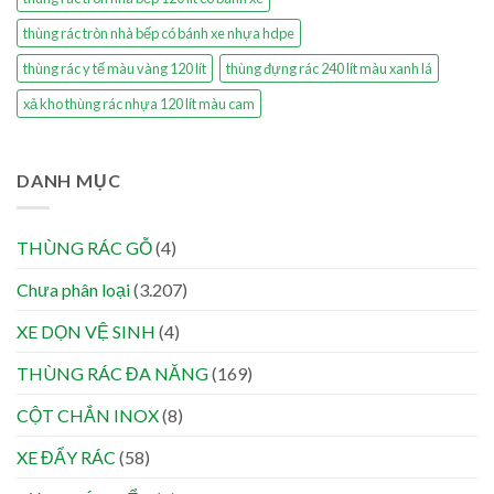
thùng rác tròn nhà bếp có bánh xe nhựa hdpe
thùng rác y tế màu vàng 120 lít
thùng đựng rác 240 lít màu xanh lá
xả kho thùng rác nhựa 120 lít màu cam
DANH MỤC
THÙNG RÁC GỖ
(4)
Chưa phân loại
(3.207)
XE DỌN VỆ SINH
(4)
THÙNG RÁC ĐA NĂNG
(169)
CỘT CHẮN INOX
(8)
XE ĐẨY RÁC
(58)