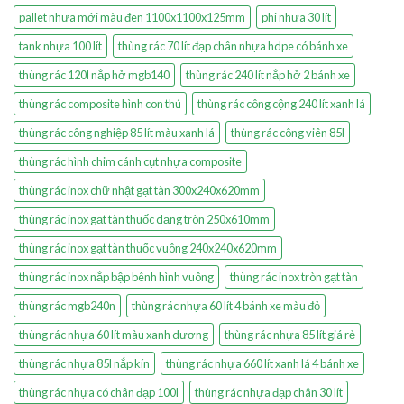
pallet nhựa mới màu đen 1100x1100x125mm
phi nhựa 30 lít
tank nhựa 100 lít
thùng rác 70 lít đạp chân nhựa hdpe có bánh xe
thùng rác 120l nắp hở mgb140
thùng rác 240 lít nắp hở 2 bánh xe
thùng rác composite hình con thú
thùng rác công cộng 240 lít xanh lá
thùng rác công nghiệp 85 lít màu xanh lá
thùng rác công viên 85l
thùng rác hình chim cánh cụt nhựa composite
thùng rác inox chữ nhật gạt tàn 300x240x620mm
thùng rác inox gạt tàn thuốc dạng tròn 250x610mm
thùng rác inox gạt tàn thuốc vuông 240x240x620mm
thùng rác inox nắp bập bênh hình vuông
thùng rác inox tròn gạt tàn
thùng rác mgb240n
thùng rác nhựa 60 lít 4 bánh xe màu đỏ
thùng rác nhựa 60 lít màu xanh dương
thùng rác nhựa 85 lít giá rẻ
thùng rác nhựa 85l nắp kín
thùng rác nhựa 660 lít xanh lá 4 bánh xe
thùng rác nhựa có chân đạp 100l
thùng rác nhựa đạp chân 30 lít