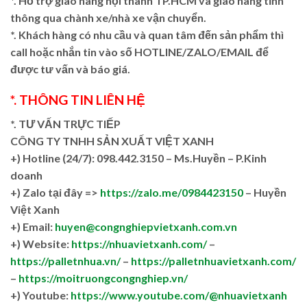
*. Hỗ trợ giao hàng nội thành TP.HCM và giao hàng tỉnh
thông qua chành xe/nhà xe vận chuyển.
*. Khách hàng có nhu cầu và quan tâm đến sản phẩm thì
call hoặc nhắn tin vào số HOTLINE/ZALO/EMAIL để
được tư vấn và báo giá.
*. THÔNG TIN LIÊN HỆ
*. TƯ VẤN TRỰC TIẾP
CÔNG TY TNHH SẢN XUẤT VIỆT XANH
+)
Hotline (24/7): 098.442.3150 – Ms.Huyền – P.Kinh
doanh
+)
Zalo tại đây =>
https://zalo.me/0984423150
– Huyền
Việt Xanh
+) Email:
huyen@congnghiepvietxanh.com.vn
+) Website:
https://nhuavietxanh.com/
–
https://palletnhua.vn/
–
https://palletnhuavietxanh.com/
–
https://moitruongcongnghiep.vn/
+) Youtube:
https://www.youtube.com/@nhuavietxanh