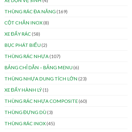
XE DỌN VỆ SINH
(4)
THÙNG RÁC ĐA NĂNG
(169)
CỘT CHẮN INOX
(8)
XE ĐẨY RÁC
(58)
BỤC PHÁT BIỂU
(2)
THÙNG RÁC NHỰA
(107)
BẢNG CHỈ DẪN – BẢNG MENU
(6)
THÙNG NHỰA DUNG TÍCH LỚN
(23)
XE ĐẨY HÀNH LÝ
(1)
THÙNG RÁC NHỰA COMPOSITE
(60)
THÙNG ĐỰNG DÙ
(3)
THÙNG RÁC INOX
(45)