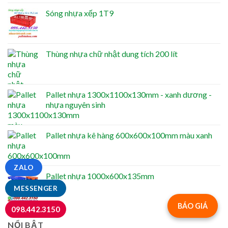
Sóng nhựa xếp 1T9
Thùng nhựa chữ nhật dung tích 200 lít
Pallet nhựa 1300x1100x130mm - xanh dương -
nhựa nguyên sinh
Pallet nhựa kê hàng 600x600x100mm màu xanh
ZALO
Pallet nhựa 1000x600x135mm
MESSENGER
BÁO GIÁ
098.442.3150
NỔI BẬT