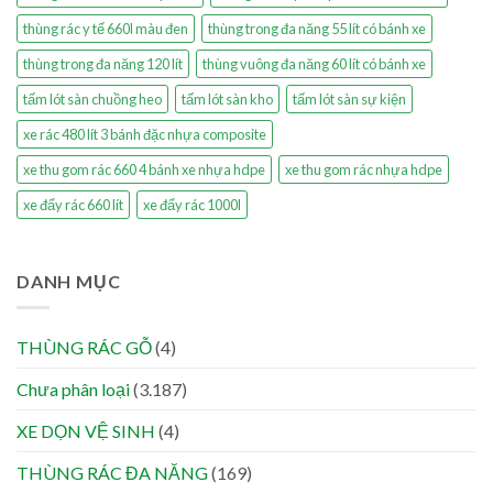
thùng rác y tế 660l màu đen
thùng trong đa năng 55 lít có bánh xe
thùng trong đa năng 120 lít
thùng vuông đa năng 60 lít có bánh xe
tấm lót sàn chuồng heo
tấm lót sàn kho
tấm lót sàn sự kiện
xe rác 480 lít 3 bánh đặc nhựa composite
xe thu gom rác 660 4 bánh xe nhựa hdpe
xe thu gom rác nhựa hdpe
xe đẩy rác 660 lít
xe đẩy rác 1000l
DANH MỤC
THÙNG RÁC GỖ
(4)
Chưa phân loại
(3.187)
XE DỌN VỆ SINH
(4)
THÙNG RÁC ĐA NĂNG
(169)