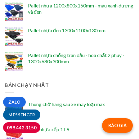
Pallet nhựa 1200x800x150mm - màu xanh dương
và đen
Pallet nhựa đen 1300x1100x130mm
Pallet nhựa chống tràn dầu - hóa chất 2 phuy -
1300x680x300mm
BÁN CHẠY NHẤT
ZALO
Thùng chở hàng sau xe máy loại max
MESSENGER
BÁO GIÁ
098.442.3150
Sóng nhựa xếp 1T9