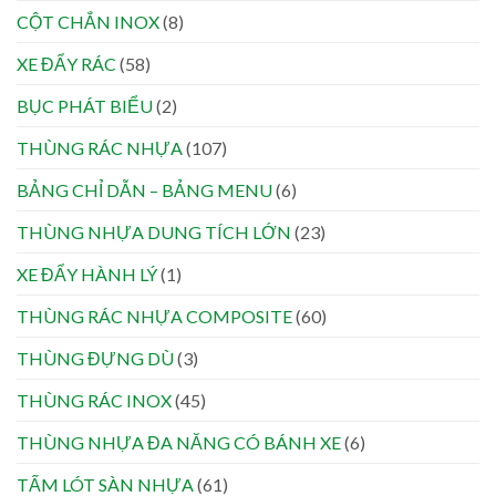
CỘT CHẮN INOX
(8)
XE ĐẨY RÁC
(58)
BỤC PHÁT BIỂU
(2)
THÙNG RÁC NHỰA
(107)
BẢNG CHỈ DẪN – BẢNG MENU
(6)
THÙNG NHỰA DUNG TÍCH LỚN
(23)
XE ĐẨY HÀNH LÝ
(1)
THÙNG RÁC NHỰA COMPOSITE
(60)
THÙNG ĐỰNG DÙ
(3)
THÙNG RÁC INOX
(45)
THÙNG NHỰA ĐA NĂNG CÓ BÁNH XE
(6)
TẤM LÓT SÀN NHỰA
(61)