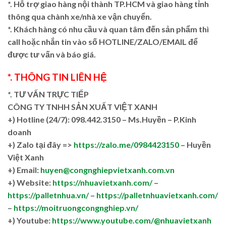
*. Hỗ trợ giao hàng nội thành TP.HCM và giao hàng tỉnh
thông qua chành xe/nhà xe vận chuyển.
*. Khách hàng có nhu cầu và quan tâm đến sản phẩm thì
call hoặc nhắn tin vào số HOTLINE/ZALO/EMAIL để
được tư vấn và báo giá.
*. THÔNG TIN LIÊN HỆ
*. TƯ VẤN TRỰC TIẾP
CÔNG TY TNHH SẢN XUẤT VIỆT XANH
+)
Hotline (24/7): 098.442.3150 – Ms.Huyền – P.Kinh
doanh
+)
Zalo tại đây =>
https://zalo.me/0984423150
– Huyền
Việt Xanh
+) Email:
huyen@congnghiepvietxanh.com.vn
+) Website:
https://nhuavietxanh.com/
–
https://palletnhua.vn/
–
https://palletnhuavietxanh.com/
–
https://moitruongcongnghiep.vn/
+) Youtube:
https://www.youtube.com/@nhuavietxanh