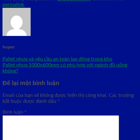
permalink
.
huyen
Pallet nhựa và yêu cầu an toàn lao động trong kho
Pallet nhựa 1000x600mm có phù hợp với ngành đồ uống
không?
Để lại một bình luận
Email của bạn sẽ không được hiển thị công khai.
Các trường
bắt buộc được đánh dấu
*
Bình luận
*