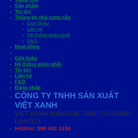
Sản phẩm
Tin tức
Thông tin nhà cung cấp
Giới thiệu
Liên hệ
Hệ thống phân phối
FAQ
Hoạt động
Giới thiệu
Hệ thống phân phối
Tin tức
Liên hệ
FAQ
Đăng nhập
CÔNG TY TNHH SẢN XUẤT
VIỆT XANH
VIET XANH MANUFACTURE COMPANY
LIMITED
Hotline: 098 442 3150