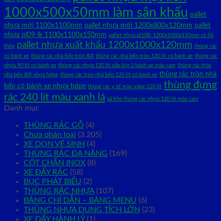
1000x500x50mm làm sân khấu
pallet
nhựa mới 1100x1100mm
pallet nhựa mới 1200x800x120mm
pallet
nhựa pl09-lk 1100x1100x150mm
pallet nhựa pl10lk 1200x1000x150mm có lõi
pallet nhựa xuất khẩu 1200x1000x120mm
thép
thùng rác
có bánh xe
thùng rác nhà bếp tròn 80l
thùng rác nhà bếp tròn 120 lít có bánh xe
thùng rác
nhựa 90 lít có bánh xe
thùng rác nhựa 120 lít nắp kín 2 bánh xe màu cam
thùng rác tròn
thùng rác tròn nhà
nhà bếp 80l nhựa hdpe
thùng rác tròn nhà bếp 120 lít có bánh xe
thùng đựng
bếp có bánh xe nhựa hdpe
thùng rác y tế màu vàng 120 lít
rác 240 lít màu xanh lá
xả kho thùng rác nhựa 120 lít màu cam
Danh mục
THÙNG RÁC GỖ
(4)
Chưa phân loại
(3.205)
XE DỌN VỆ SINH
(4)
THÙNG RÁC ĐA NĂNG
(169)
CỘT CHẮN INOX
(8)
XE ĐẨY RÁC
(58)
BỤC PHÁT BIỂU
(2)
THÙNG RÁC NHỰA
(107)
BẢNG CHỈ DẪN – BẢNG MENU
(6)
THÙNG NHỰA DUNG TÍCH LỚN
(23)
XE ĐẨY HÀNH LÝ
(1)