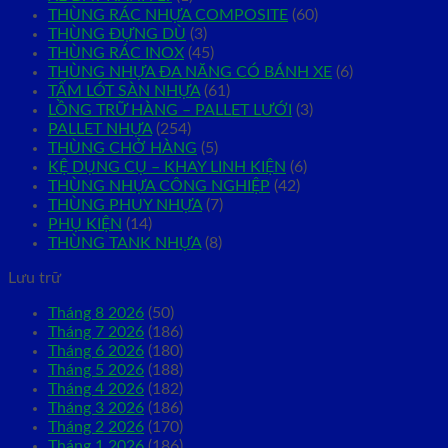
THÙNG RÁC NHỰA COMPOSITE
(60)
THÙNG ĐỰNG DÙ
(3)
THÙNG RÁC INOX
(45)
THÙNG NHỰA ĐA NĂNG CÓ BÁNH XE
(6)
TẤM LÓT SÀN NHỰA
(61)
LỒNG TRỮ HÀNG – PALLET LƯỚI
(3)
PALLET NHỰA
(254)
THÙNG CHỞ HÀNG
(5)
KỆ DỤNG CỤ – KHAY LINH KIỆN
(6)
THÙNG NHỰA CÔNG NGHIỆP
(42)
THÙNG PHUY NHỰA
(7)
PHỤ KIỆN
(14)
THÙNG TANK NHỰA
(8)
Lưu trữ
Tháng 8 2026
(50)
Tháng 7 2026
(186)
Tháng 6 2026
(180)
Tháng 5 2026
(188)
Tháng 4 2026
(182)
Tháng 3 2026
(186)
Tháng 2 2026
(170)
Tháng 1 2026
(186)