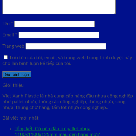
Tên
*
Email
*
Trang web
Lưu tên của tôi, email, và trang web trong trình duyệt này
cho lần bình luận kế tiếp của tôi.
Giới thiệu
Viet Xanh Plastic là nhà cung cấp hàng đầu nhựa công nghiệp
như pallet nhựa, thùng rác công nghiệp, thùng nhựa, sóng
nhựa, thùng chở hàng, tấm lót nhựa công nghiệp..
Bài viết mới nhất
Tổng kết: Có nên đầu tư pallet nhựa
1100x1100x125mm màu đen hàng mới?