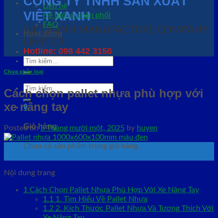
CÔNG TY TNHH SẢN XUẤT
Liên hệ
VIỆT XANH
Hệ thống phân phối
FAQ
VIET XANH MANUFACTURE COMPANY
Hoạt động
LIMITED
Hotline: 098 442 3150
Tìm
kiếm:
Chưa phân loại
Tìm
Cách chọn pallet nhựa phù hợp với
kiếm:
xe nâng tay
0
Giỏ hàng
Posted on
3 Tháng mười một, 2025
by
huyen
Chưa có sản phẩm trong giỏ hàng.
03
Th11
Nội dung trang
1
Cách Chọn Pallet Nhựa Phù Hợp Với Xe Nâng Tay
1.1
1. Tìm Hiểu Về Pallet Nhựa
1.2
2. Kích Thước Pallet Nhựa Và Tương Thích Với
Xe Nâng Tay