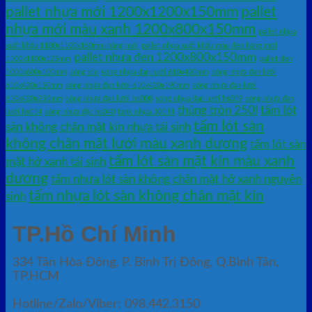
pallet nhựa mới 1200x1200x150mm
pallet
nhựa mới màu xanh 1200x800x150mm
pallet nhựa
xuất khẩu 1100x1100x150mm hàng mới
pallet nhựa xuất khẩu màu đen hàng mới
pallet nhựa đen 1200x800x150mm
1100x1100x125mm
pallet đen
1000x600x100mm
sóng kín
sóng nhựa đan lưới 610x420mm
sóng nhựa đan lưới
610x420x150mm
sóng nhựa đan lưới 610x420x190mm
sóng nhựa đan lưới
610x420x250mm
sóng nhựa đan lưới hs008
sóng nhựa đan lưới hs009
sóng nhựa đan
thùng tròn 250l
tấm lót
lưới hs014
sóng nhựa đặc hs040
tank nhựa 300 lít
tấm lót sàn
sàn không chân mặt kín nhựa tái sinh
không chân mặt lưới màu xanh dương
tấm lót sàn
tấm lót sàn mặt kín màu xanh
mặt hở xanh tái sinh
dương
tấm nhựa lót sàn không chân mặt hở xanh nguyên
tấm nhựa lót sàn không chân mặt kín
sinh
TP.Hồ Chí Minh
334 Tân Hòa Đông, P. Bình Trị Đông, Q.Bình Tân,
TP.HCM
Hotline/Zalo/Viber: 098.442.3150