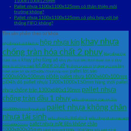
1100x1100x125mm
Pallet nhựa 1100x1100x125mm có thân thiện môi
trường không?
Pallet nhựa 1100x1100x125mm có phù hợp với hệ
thống FIFO không?
Tìm sản phẩm theo từ khóa
khay nhựa
hộp nhựa kín
hộp nhựa bít có 8 bánh xe
chống tràn hóa chất 2 phuy
khay nhựa hiệp
khay phụ tùng a6
thành size m
khay phụ tùng hiệp thành trung size m
khay
kệ dụng cụ a9
đựng ốc vít hiệp thành
kệ dụng cụ size m
kệ dụng cụ trung hiệp
pallet lót sàn
thành
pallet lót sàn 600x600x100mm màu xanh
1000x600x100mm pl04ls
pallet nhựa 1000x600x100mm
pl04ls đỏ
pallet nhựa 1200x1000x150mm hàng mới
pallet
pallet nhựa
nhựa chống tràn 1300x680x150mm
chống tràn dầu 1 phuy
pallet nhựa không chân mặt liền
pallet nhựa không chân
600x1000x35mm nhựa tái sinh
nhựa tái sinh
pallet nhựa liền khối pl16-lk
pallet nhựa lót sàn màu xanh
pallet nhựa mặt liền không chân
1000x600x100mm
1000x600x35mm
pallet nhựa mới 1100x1100x150mm màu xanh giá rẻ