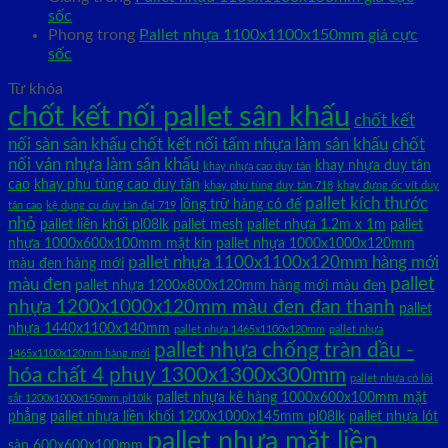
sốc
Phong
trong
Pallet nhựa 1100x1100x150mm giá cực
sốc
Từ khóa
chốt kết nối pallet sân khấu
chốt kết
nối sàn sân khấu
chốt kết nối tấm nhựa làm sân khấu
chốt
nối ván nhựa làm sân khấu
khay nhựa duy tân
khay nhựa cao duy tân
cao
khay phụ tùng cao duy tân
khay phụ tùng duy tân 718
khay đựng ốc vít duy
pallet kích thước
lồng trữ hàng có đế
tân cao
kệ dụng cụ duy tân đại 719
nhỏ
pallet liền khối pl08lk
pallet mesh
pallet nhựa 1.2m x 1m
pallet
nhựa 1000x600x100mm mặt kín
pallet nhựa 1000x1000x120mm
pallet nhựa 1100x1100x120mm hàng mới
màu đen hàng mới
pallet
màu đen
pallet nhựa 1200x800x120mm hàng mới màu đen
nhựa 1200x1000x120mm màu đen đan thanh
pallet
nhựa 1440x1100x140mm
pallet nhựa 1465x1100x120mm
pallet nhựa
pallet nhựa chống tràn dầu -
1465x1100x120mm hàng mới
hóa chất 4 phuy 1300x1300x300mm
pallet nhựa có lõi
pallet nhựa kê hàng 1000x600x100mm mặt
sắt 1200x1000x150mm pl10lk
phẳng
pallet nhựa liền khối 1200x1000x145mm pl08lk
pallet nhựa lót
pallet nhựa mặt liền
sàn 600x600x100mm