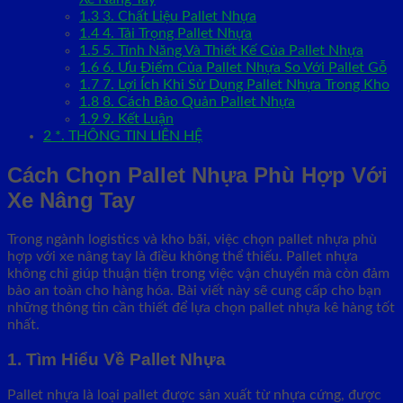
1.3
3. Chất Liệu Pallet Nhựa
1.4
4. Tải Trọng Pallet Nhựa
1.5
5. Tính Năng Và Thiết Kế Của Pallet Nhựa
1.6
6. Ưu Điểm Của Pallet Nhựa So Với Pallet Gỗ
1.7
7. Lợi Ích Khi Sử Dụng Pallet Nhựa Trong Kho
1.8
8. Cách Bảo Quản Pallet Nhựa
1.9
9. Kết Luận
2
*. THÔNG TIN LIÊN HỆ
Cách Chọn Pallet Nhựa Phù Hợp Với
Xe Nâng Tay
Trong ngành logistics và kho bãi, việc chọn pallet nhựa phù
hợp với xe nâng tay là điều không thể thiếu. Pallet nhựa
không chỉ giúp thuận tiện trong việc vận chuyển mà còn đảm
bảo an toàn cho hàng hóa. Bài viết này sẽ cung cấp cho bạn
những thông tin cần thiết để lựa chọn pallet nhựa kê hàng tốt
nhất.
1. Tìm Hiểu Về Pallet Nhựa
Pallet nhựa là loại pallet được sản xuất từ nhựa cứng, được