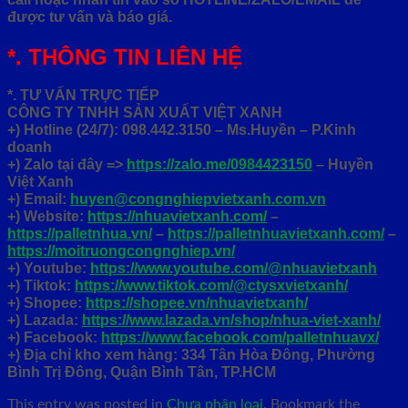
được tư vấn và báo giá.
*. THÔNG TIN LIÊN HỆ
*. TƯ VẤN TRỰC TIẾP
CÔNG TY TNHH SẢN XUẤT VIỆT XANH
+)
Hotline (24/7): 098.442.3150 – Ms.Huyền – P.Kinh
doanh
+)
Zalo tại đây =>
https://zalo.me/0984423150
– Huyền
Việt Xanh
+) Email:
huyen@congnghiepvietxanh.com.vn
+) Website:
https://nhuavietxanh.com/
–
https://palletnhua.vn/
–
https://palletnhuavietxanh.com/
–
https://moitruongcongnghiep.vn/
+) Youtube:
https://www.youtube.com/@nhuavietxanh
+) Tiktok:
https://www.tiktok.com/@ctysxvietxanh/
+) Shopee:
https://shopee.vn/nhuavietxanh/
+) Lazada:
https://www.lazada.vn/shop/nhua-viet-xanh/
+) Facebook:
https://www.facebook.com/palletnhuavx/
+)
Địa chỉ kho xem hàng: 334 Tân Hòa Đông, Phường
Bình Trị Đông, Quận Bình Tân, TP.HCM
This entry was posted in
Chưa phân loại
. Bookmark the