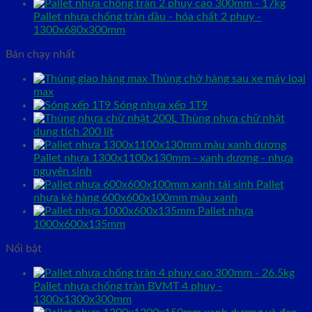
Pallet nhựa chống tràn dầu - hóa chất 2 phuy -
1300x680x300mm
Bán chạy nhất
Thùng chở hàng sau xe máy loại
max
Sóng nhựa xếp 1T9
Thùng nhựa chữ nhật
dung tích 200 lít
Pallet nhựa 1300x1100x130mm - xanh dương - nhựa
nguyên sinh
Pallet
nhựa kê hàng 600x600x100mm màu xanh
Pallet nhựa
1000x600x135mm
Nổi bật
Pallet nhựa chống tràn BVMT 4 phuy -
1300x1300x300mm