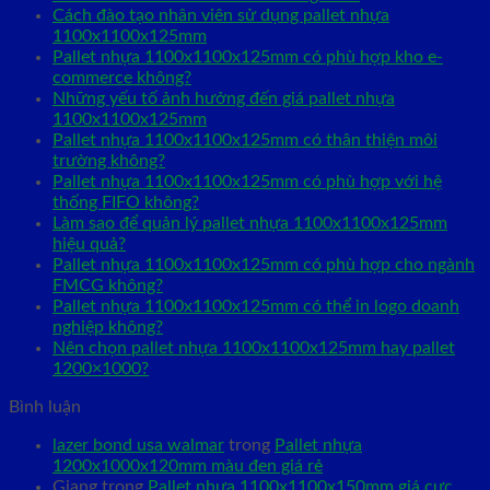
Cách đào tạo nhân viên sử dụng pallet nhựa
1100x1100x125mm
Pallet nhựa 1100x1100x125mm có phù hợp kho e-
commerce không?
Những yếu tố ảnh hưởng đến giá pallet nhựa
1100x1100x125mm
Pallet nhựa 1100x1100x125mm có thân thiện môi
trường không?
Pallet nhựa 1100x1100x125mm có phù hợp với hệ
thống FIFO không?
Làm sao để quản lý pallet nhựa 1100x1100x125mm
hiệu quả?
Pallet nhựa 1100x1100x125mm có phù hợp cho ngành
FMCG không?
Pallet nhựa 1100x1100x125mm có thể in logo doanh
nghiệp không?
Nên chọn pallet nhựa 1100x1100x125mm hay pallet
1200×1000?
Bình luận
lazer bond usa walmar
trong
Pallet nhựa
1200x1000x120mm màu đen giá rẻ
Giang
trong
Pallet nhựa 1100x1100x150mm giá cực