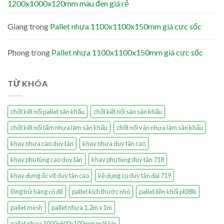
1200x1000x120mm màu đen giá rẻ
Giang
trong
Pallet nhựa 1100x1100x150mm giá cực sốc
Phong
trong
Pallet nhựa 1100x1100x150mm giá cực sốc
TỪ KHÓA
chốt kết nối pallet sân khấu
chốt kết nối sàn sân khấu
chốt kết nối tấm nhựa làm sân khấu
chốt nối ván nhựa làm sân khấu
khay nhựa cao duy tân
khay nhựa duy tân cao
khay phụ tùng cao duy tân
khay phụ tùng duy tân 718
khay đựng ốc vít duy tân cao
kệ dụng cụ duy tân đại 719
lồng trữ hàng có đế
pallet kích thước nhỏ
pallet liền khối pl08lk
pallet mesh
pallet nhựa 1.2m x 1m
pallet nhựa 1000x600x100mm mặt kín