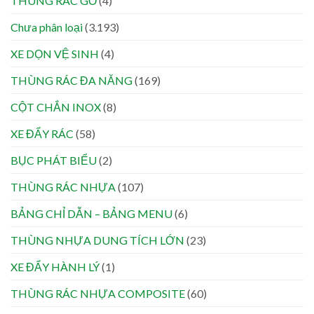
THÙNG RÁC GỖ
(4)
Chưa phân loại
(3.193)
XE DỌN VỆ SINH
(4)
THÙNG RÁC ĐA NĂNG
(169)
CỘT CHẮN INOX
(8)
XE ĐẨY RÁC
(58)
BỤC PHÁT BIỂU
(2)
THÙNG RÁC NHỰA
(107)
BẢNG CHỈ DẪN – BẢNG MENU
(6)
THÙNG NHỰA DUNG TÍCH LỚN
(23)
XE ĐẨY HÀNH LÝ
(1)
THÙNG RÁC NHỰA COMPOSITE
(60)