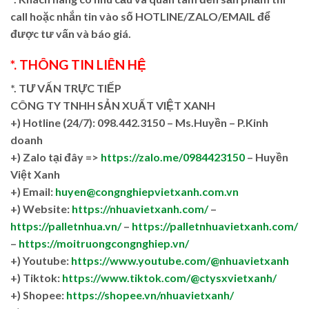
call hoặc nhắn tin vào số HOTLINE/ZALO/EMAIL để
được tư vấn và báo giá.
*. THÔNG TIN LIÊN HỆ
*. TƯ VẤN TRỰC TIẾP
CÔNG TY TNHH SẢN XUẤT VIỆT XANH
+)
Hotline (24/7): 098.442.3150 – Ms.Huyền – P.Kinh
doanh
+)
Zalo tại đây =>
https://zalo.me/0984423150
– Huyền
Việt Xanh
+) Email:
huyen@congnghiepvietxanh.com.vn
+) Website:
https://nhuavietxanh.com/
–
https://palletnhua.vn/
–
https://palletnhuavietxanh.com/
–
https://moitruongcongnghiep.vn/
+) Youtube:
https://www.youtube.com/@nhuavietxanh
+) Tiktok:
https://www.tiktok.com/@ctysxvietxanh/
+) Shopee:
https://shopee.vn/nhuavietxanh/