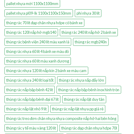
pallet nhựa mới 1100x1100mm
pallet nhựa pl09-lk 1100x1100x150mm
phi nhựa 30 lít
thùng rác 70 lít đạp chân nhựa hdpe có bánh xe
thùng rác 120l nắp hở mgb140
thùng rác 240 lít nắp hở 2 bánh xe
thùng rác bệnh viện 240 lít màu xanh lá
thùng rác mgb240n
thùng rác nhựa 60 lít 4 bánh xe màu đỏ
thùng rác nhựa 60 lít màu xanh dương
thùng rác nhựa 120 lít nắp kín 2 bánh xe màu cam
thùng rác nhựa 240 lít loại tốt
thùng rác nhựa nắp đẩy lớn
thùng rác nắp bập bênh 42 lít
thùng rác nắp bập bênh inox hình tròn
thùng rác nắp bập bênh đại 67 lít
thùng rác nắp lật duy tân
thùng rác nắp lật nhỏ 9 lít
thùng rác nắp lật nhựa pp giá rẻ
thùng rác treo đơn chân nhựa nhựa composite nắp hở hai bên hông
thùng rác y tế màu vàng 120 lít
thùng rác đạp chân nhựa hdpe 70l