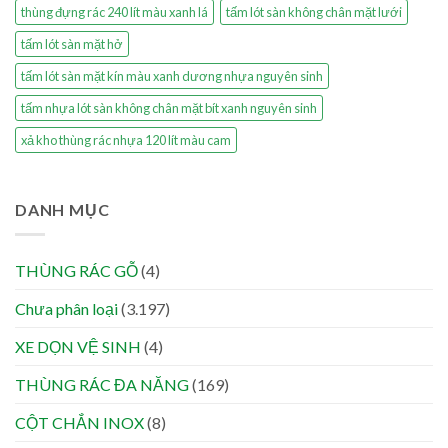
thùng đựng rác 240 lít màu xanh lá
tấm lót sàn không chân mặt lưới
tấm lót sàn mặt hở
tấm lót sàn mặt kín màu xanh dương nhựa nguyên sinh
tấm nhựa lót sàn không chân mặt bít xanh nguyên sinh
xả kho thùng rác nhựa 120 lít màu cam
DANH MỤC
THÙNG RÁC GỖ
(4)
Chưa phân loại
(3.197)
XE DỌN VỆ SINH
(4)
THÙNG RÁC ĐA NĂNG
(169)
CỘT CHẮN INOX
(8)