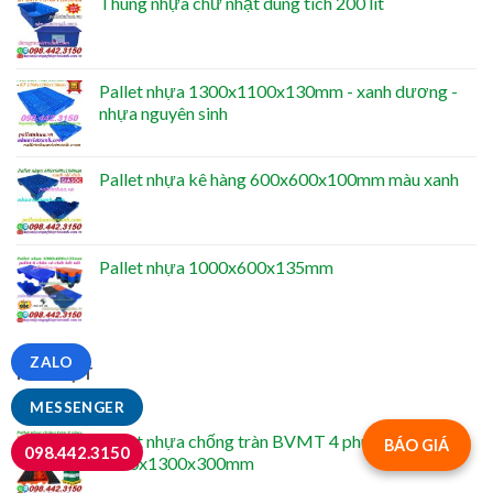
Thùng nhựa chữ nhật dung tích 200 lít
Pallet nhựa 1300x1100x130mm - xanh dương -
nhựa nguyên sinh
Pallet nhựa kê hàng 600x600x100mm màu xanh
Pallet nhựa 1000x600x135mm
ZALO
NỔI BẬT
MESSENGER
Pallet nhựa chống tràn BVMT 4 phuy -
BÁO GIÁ
098.442.3150
1300x1300x300mm