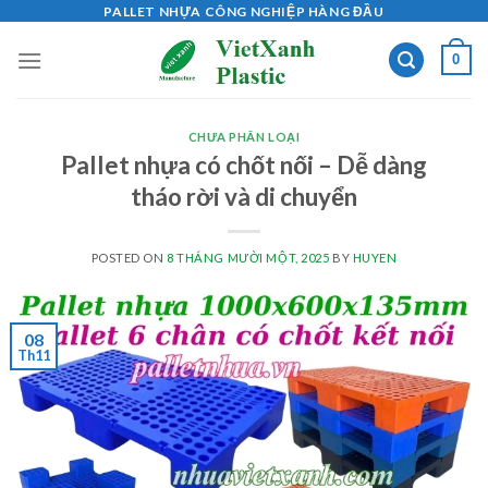
Skip
PALLET NHỰA CÔNG NGHIỆP HÀNG ĐẦU
to
0
content
CHƯA PHÂN LOẠI
Pallet nhựa có chốt nối – Dễ dàng
tháo rời và di chuyển
POSTED ON
8 THÁNG MƯỜI MỘT, 2025
BY
HUYEN
08
Th11