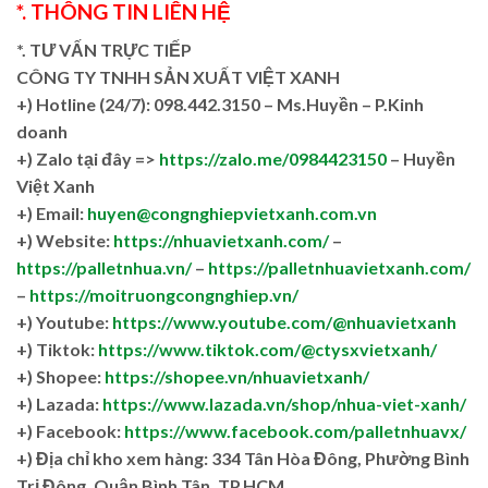
*. THÔNG TIN LIÊN HỆ
*. TƯ VẤN TRỰC TIẾP
CÔNG TY TNHH SẢN XUẤT VIỆT XANH
+)
Hotline (24/7): 098.442.3150 – Ms.Huyền – P.Kinh
doanh
+)
Zalo tại đây =>
https://zalo.me/0984423150
– Huyền
Việt Xanh
+) Email:
huyen@congnghiepvietxanh.com.vn
+) Website:
https://nhuavietxanh.com/
–
https://palletnhua.vn/
–
https://palletnhuavietxanh.com/
–
https://moitruongcongnghiep.vn/
+) Youtube:
https://www.youtube.com/@nhuavietxanh
+) Tiktok:
https://www.tiktok.com/@ctysxvietxanh/
+) Shopee:
https://shopee.vn/nhuavietxanh/
+) Lazada:
https://www.lazada.vn/shop/nhua-viet-xanh/
+) Facebook:
https://www.facebook.com/palletnhuavx/
+)
Địa chỉ kho xem hàng: 334 Tân Hòa Đông, Phường Bình
Trị Đông, Quận Bình Tân, TP.HCM