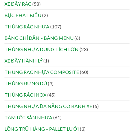
XE ĐẨY RÁC
(58)
BỤC PHÁT BIỂU
(2)
THÙNG RÁC NHỰA
(107)
BẢNG CHỈ DẪN – BẢNG MENU
(6)
THÙNG NHỰA DUNG TÍCH LỚN
(23)
XE ĐẨY HÀNH LÝ
(1)
THÙNG RÁC NHỰA COMPOSITE
(60)
THÙNG ĐỰNG DÙ
(3)
THÙNG RÁC INOX
(45)
THÙNG NHỰA ĐA NĂNG CÓ BÁNH XE
(6)
TẤM LÓT SÀN NHỰA
(61)
LỒNG TRỮ HÀNG – PALLET LƯỚI
(3)