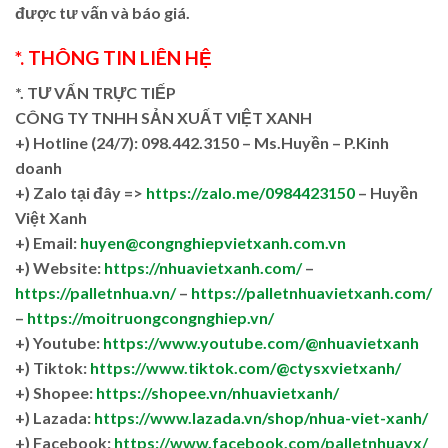
được tư vấn và báo giá.
*. THÔNG TIN LIÊN HỆ
*. TƯ VẤN TRỰC TIẾP
CÔNG TY TNHH SẢN XUẤT VIỆT XANH
+)
Hotline (24/7): 098.442.3150 – Ms.Huyền – P.Kinh
doanh
+)
Zalo tại đây =>
https://zalo.me/0984423150
– Huyền
Việt Xanh
+) Email:
huyen@congnghiepvietxanh.com.vn
+) Website:
https://nhuavietxanh.com/
–
https://palletnhua.vn/
–
https://palletnhuavietxanh.com/
–
https://moitruongcongnghiep.vn/
+) Youtube:
https://www.youtube.com/@nhuavietxanh
+) Tiktok:
https://www.tiktok.com/@ctysxvietxanh/
+) Shopee:
https://shopee.vn/nhuavietxanh/
+) Lazada:
https://www.lazada.vn/shop/nhua-viet-xanh/
+) Facebook:
https://www.facebook.com/palletnhuavx/