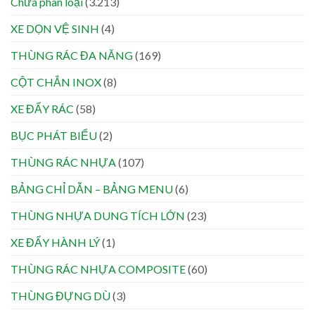
Chưa phân loại
(3.213)
XE DỌN VỆ SINH
(4)
THÙNG RÁC ĐA NĂNG
(169)
CỘT CHẮN INOX
(8)
XE ĐẨY RÁC
(58)
BỤC PHÁT BIỂU
(2)
THÙNG RÁC NHỰA
(107)
BẢNG CHỈ DẪN – BẢNG MENU
(6)
THÙNG NHỰA DUNG TÍCH LỚN
(23)
XE ĐẨY HÀNH LÝ
(1)
THÙNG RÁC NHỰA COMPOSITE
(60)
THÙNG ĐỰNG DÙ
(3)