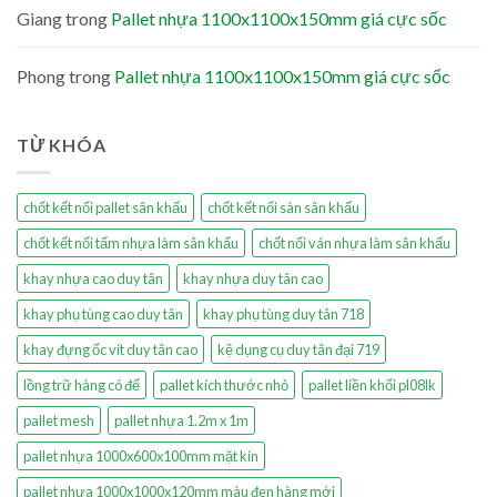
Giang
trong
Pallet nhựa 1100x1100x150mm giá cực sốc
Phong
trong
Pallet nhựa 1100x1100x150mm giá cực sốc
TỪ KHÓA
chốt kết nối pallet sân khấu
chốt kết nối sàn sân khấu
chốt kết nối tấm nhựa làm sân khấu
chốt nối ván nhựa làm sân khấu
khay nhựa cao duy tân
khay nhựa duy tân cao
khay phụ tùng cao duy tân
khay phụ tùng duy tân 718
khay đựng ốc vít duy tân cao
kệ dụng cụ duy tân đại 719
lồng trữ hàng có đế
pallet kích thước nhỏ
pallet liền khối pl08lk
pallet mesh
pallet nhựa 1.2m x 1m
pallet nhựa 1000x600x100mm mặt kín
pallet nhựa 1000x1000x120mm màu đen hàng mới