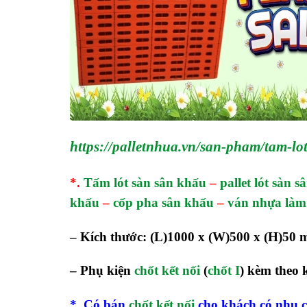
https://palletnhua.vn/san-pham/tam-
*.
Tấm lót sàn sân khấu
–
pallet lót sàn 
khấu
–
cốp pha sân khấu
–
ván nhựa làm
– Kích thước: (L)1000 x (W)500 x (H)50 
– Phụ kiện
chốt kết nối
(
chốt I
) kèm theo
*. Có bán
chốt kết nối
cho khách có nhu c