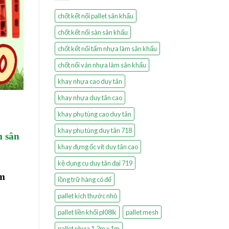
chốt kết nối pallet sân khấu
chốt kết nối sàn sân khấu
chốt kết nối tấm nhựa làm sân khấu
chốt nối ván nhựa làm sân khấu
khay nhựa cao duy tân
khay nhựa duy tân cao
khay phụ tùng cao duy tân
khay phụ tùng duy tân 718
m sân
khay đựng ốc vít duy tân cao
kệ dụng cụ duy tân đại 719
am
lồng trữ hàng có đế
pallet kích thước nhỏ
pallet liền khối pl08lk
pallet mesh
pallet nhựa 1.2m x 1m