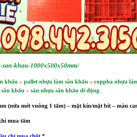
lot-san-khau-1000x500x50mm/
sân khấu
–
pallet nhựa làm sân khấu
–
coppha nhựa là
 sân khấu
–
sàn nhựa sân khấu di động
mm (nửa mét vuông 1 tấm) – mặt kín/mặt bít – màu c
 khi mua tấm
ầu chỉ mua chốt.*