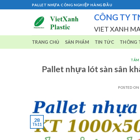
Skip
PALLET NHỰA CÔNG NGHIỆP HÀNG ĐẦU
to
CÔNG TY T
content
VIET XANH M
TRANG CHỦ
SẢN PHẨM
TIN TỨC
THÔNG T
TẤM
Pallet nhựa lót sàn sân
POSTED ON
28
Th11