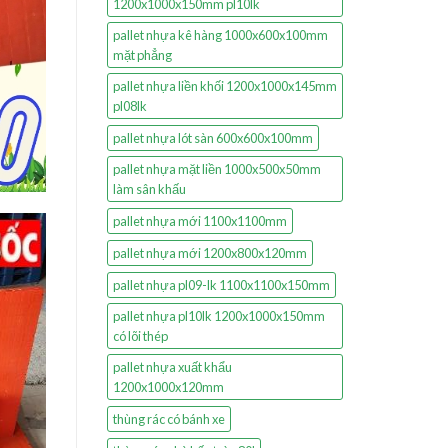
1200x1000x150mm pl10lk
pallet nhựa kê hàng 1000x600x100mm
mặt phẳng
pallet nhựa liền khối 1200x1000x145mm
pl08lk
pallet nhựa lót sàn 600x600x100mm
pallet nhựa mặt liền 1000x500x50mm
làm sân khấu
pallet nhựa mới 1100x1100mm
pallet nhựa mới 1200x800x120mm
pallet nhựa pl09-lk 1100x1100x150mm
pallet nhựa pl10lk 1200x1000x150mm
có lõi thép
pallet nhựa xuất khẩu
1200x1000x120mm
thùng rác có bánh xe