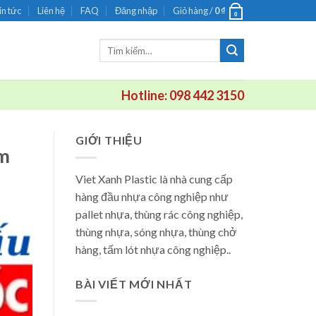
in tức
Liên hệ
FAQ
Đăng nhập
Giỏ hàng /
0
₫
0
Tìm
kiếm:
Hotline: 098 442 3150
GIỚI THIỆU
am
Viet Xanh Plastic là nhà cung cấp
hàng đầu nhựa công nghiệp như
pallet nhựa, thùng rác công nghiệp,
thùng nhựa, sóng nhựa, thùng chở
hàng, tấm lót nhựa công nghiệp..
BÀI VIẾT MỚI NHẤT