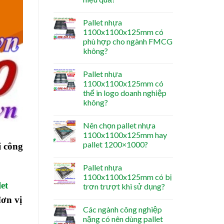
Pallet nhựa
1100x1100x125mm có
phù hợp cho ngành FMCG
không?
Pallet nhựa
1100x1100x125mm có
thể in logo doanh nghiệp
không?
Nên chọn pallet nhựa
1100x1100x125mm hay
pallet 1200×1000?
i công
Pallet nhựa
1100x1100x125mm có bị
let
trơn trượt khi sử dụng?
đơn vị
Các ngành công nghiệp
nặng có nên dùng pallet