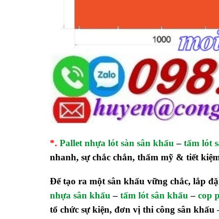
*.
Pallet nhựa lót sàn sân khấu
–
tấm lót 
nhanh, sự chắc chắn, thẩm mỹ & tiết kiệm 
Để tạo ra một sân khấu vững chắc, lắp đặ
nhựa sân khấu
–
tấm lót sân khấu
–
cop 
tổ chức sự kiện, đơn vị thi công sân khấ