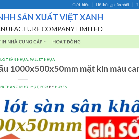
Giới thiệu
Hệ thống phân phối
T
NHH SẢN XUẤT VIỆT XANH
ANUFACTURE COMPANY LIMITED
IN NHÀ CUNG CẤP
HOẠT ĐỘNG
 LÓT SÀN NHỰA
,
PALLET NHỰA
 khấu 1000x500x50mm mặt kín màu c
28 THÁNG MƯỜI MỘT, 2025
BY
HUYEN