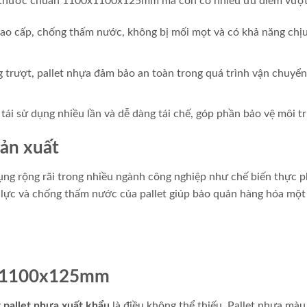
ch thước chuẩn 1100x1100x125mm mà còn có nhiều ưu điểm vượt 
cao cấp, chống thấm nước, không bị mối mọt và có khả năng chị
 trượt, pallet nhựa đảm bảo an toàn trong quá trình vận chuyển
 tái sử dụng nhiều lần và dễ dàng tái chế, góp phần bảo vệ môi t
sản xuất
ng rộng rãi trong nhiều ngành công nghiệp như chế biến thực 
lực và chống thấm nước của pallet giúp bảo quản hàng hóa một
0x1100x125mm
g
pallet nhựa xuất khẩu
là điều không thể thiếu. Pallet nhựa màu