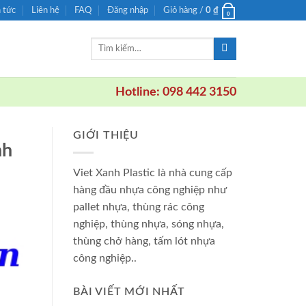
n tức
Liên hệ
FAQ
Đăng nhập
Giỏ hàng /
0
₫
0
Tìm
kiếm:
Hotline: 098 442 3150
GIỚI THIỆU
nh
Viet Xanh Plastic là nhà cung cấp
hàng đầu nhựa công nghiệp như
pallet nhựa, thùng rác công
nghiệp, thùng nhựa, sóng nhựa,
thùng chở hàng, tấm lót nhựa
công nghiệp..
BÀI VIẾT MỚI NHẤT