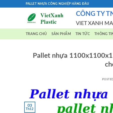
Skip
PALLET NHỰA CÔNG NGHIỆP HÀNG ĐẦU
to
CÔNG TY T
content
VIET XANH M
TRANG CHỦ
SẢN PHẨM
TIN TỨC
THÔNG TI
Pallet nhựa 1100x1100x1
ch
POSTE
03
Th12