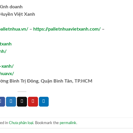
.Kinh doanh
Huyền Việt Xanh
palletnhua.vn/
–
https://palletnhuavietxanh.com/
–
txanh
nh/
t-xanh/
huavx/
ường Bình Trị Đông, Quận Bình Tân, TP.HCM
ted in
Chưa phân loại
. Bookmark the
permalink
.