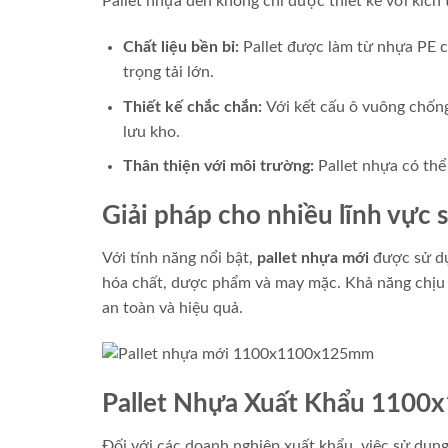
Pallet nhựa đen không chỉ được thiết kế với kí
Chất liệu bền bỉ:
Pallet được làm từ nhựa PE 
trọng tải lớn.
Thiết kế chắc chắn:
Với kết cấu ô vuông chống
lưu kho.
Thân thiện với môi trường:
Pallet nhựa có thể
Giải pháp cho nhiều lĩnh vực 
Với tính năng nổi bật,
pallet nhựa mới
được sử dụ
hóa chất, dược phẩm và may mặc. Khả năng chịu 
an toàn và hiệu quả.
Pallet Nhựa Xuất Khẩu 110
Đối với các doanh nghiệp xuất khẩu, việc sử dụn