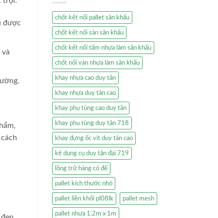
trội:
chốt kết nối pallet sân khấu
u được
chốt kết nối sàn sân khấu
chốt kết nối tấm nhựa làm sân khấu
 và
chốt nối ván nhựa làm sân khấu
khay nhựa cao duy tân
rường.
khay nhựa duy tân cao
khay phụ tùng cao duy tân
khay phụ tùng duy tân 718
phẩm,
 cách
khay đựng ốc vít duy tân cao
kệ dụng cụ duy tân đại 719
lồng trữ hàng có đế
pallet kích thước nhỏ
pallet liền khối pl08lk
pallet mesh
pallet nhựa 1.2m x 1m
 đen