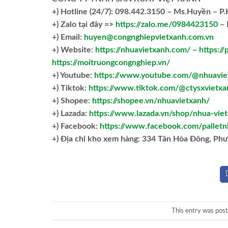
+)
Hotline (24/7): 098.442.3150 – Ms.Huyền – P
+)
Zalo tại đây =>
https://zalo.me/0984423150
– 
+) Email:
huyen@congnghiepvietxanh.com.vn
+) Website:
https://nhuavietxanh.com/
–
https://
https://moitruongcongnghiep.vn/
+) Youtube:
https://www.youtube.com/@nhuavie
+) Tiktok:
https://www.tiktok.com/@ctysxvietxa
+) Shopee:
https://shopee.vn/nhuavietxanh/
+) Lazada:
https://www.lazada.vn/shop/nhua-vie
+) Facebook:
https://www.facebook.com/palletn
+)
Địa chỉ kho xem hàng: 334 Tân Hòa Đông, Ph
This entry was pos