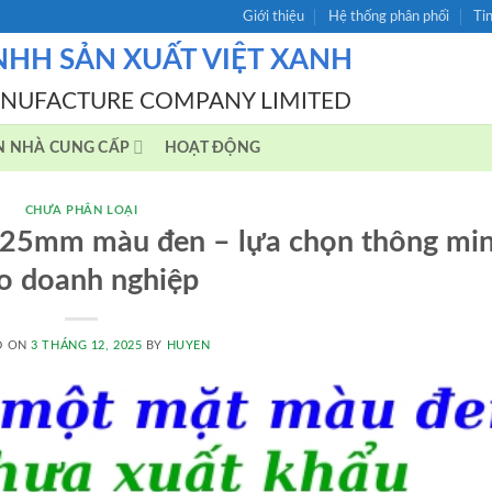
Giới thiệu
Hệ thống phân phối
Ti
NHH SẢN XUẤT VIỆT XANH
ANUFACTURE COMPANY LIMITED
N NHÀ CUNG CẤP
HOẠT ĐỘNG
CHƯA PHÂN LOẠI
25mm màu đen – lựa chọn thông mi
o doanh nghiệp
D ON
3 THÁNG 12, 2025
BY
HUYEN