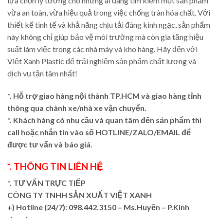
lựa chọn lý tưởng cho những ai đang tìm kiếm một sản phẩm
vừa an toàn, vừa hiệu quả trong việc chống tràn hóa chất. Với
thiết kế tinh tế và khả năng chịu tải đáng kinh ngạc, sản phẩm
này không chỉ giúp bảo vệ môi trường mà còn gia tăng hiệu
suất làm việc trong các nhà máy và kho hàng. Hãy đến với
Việt Xanh Plastic để trải nghiệm sản phẩm chất lượng và
dịch vụ tận tâm nhất!
*. Hỗ trợ giao hàng nội thành TP.HCM và giao hàng tỉnh
thông qua chành xe/nhà xe vận chuyển.
*. Khách hàng có nhu cầu và quan tâm đến sản phẩm thì
call hoặc nhắn tin vào số HOTLINE/ZALO/EMAIL để
được tư vấn và báo giá.
*. THÔNG TIN LIÊN HỆ
*. TƯ VẤN TRỰC TIẾP
CÔNG TY TNHH SẢN XUẤT VIỆT XANH
+)
Hotline (24/7): 098.442.3150 – Ms.Huyền – P.Kinh