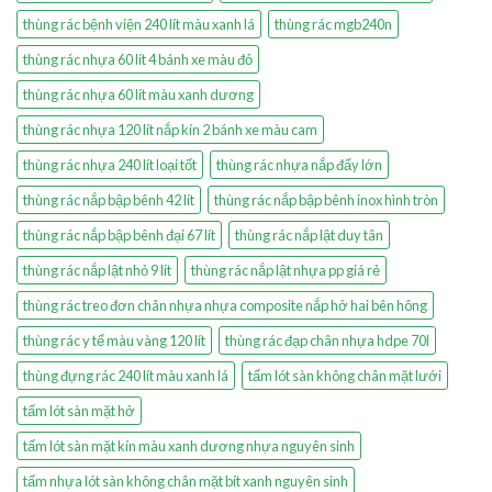
thùng rác bệnh viện 240 lít màu xanh lá
thùng rác mgb240n
thùng rác nhựa 60 lít 4 bánh xe màu đỏ
thùng rác nhựa 60 lít màu xanh dương
thùng rác nhựa 120 lít nắp kín 2 bánh xe màu cam
thùng rác nhựa 240 lít loại tốt
thùng rác nhựa nắp đẩy lớn
thùng rác nắp bập bênh 42 lít
thùng rác nắp bập bênh inox hình tròn
thùng rác nắp bập bênh đại 67 lít
thùng rác nắp lật duy tân
thùng rác nắp lật nhỏ 9 lít
thùng rác nắp lật nhựa pp giá rẻ
thùng rác treo đơn chân nhựa nhựa composite nắp hở hai bên hông
thùng rác y tế màu vàng 120 lít
thùng rác đạp chân nhựa hdpe 70l
thùng đựng rác 240 lít màu xanh lá
tấm lót sàn không chân mặt lưới
tấm lót sàn mặt hở
tấm lót sàn mặt kín màu xanh dương nhựa nguyên sinh
tấm nhựa lót sàn không chân mặt bít xanh nguyên sinh