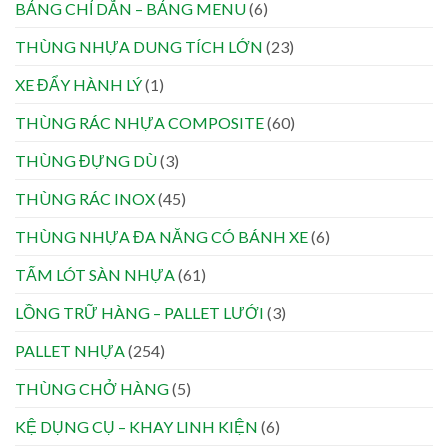
BẢNG CHỈ DẪN – BẢNG MENU
(6)
THÙNG NHỰA DUNG TÍCH LỚN
(23)
XE ĐẨY HÀNH LÝ
(1)
THÙNG RÁC NHỰA COMPOSITE
(60)
THÙNG ĐỰNG DÙ
(3)
THÙNG RÁC INOX
(45)
THÙNG NHỰA ĐA NĂNG CÓ BÁNH XE
(6)
TẤM LÓT SÀN NHỰA
(61)
LỒNG TRỮ HÀNG – PALLET LƯỚI
(3)
PALLET NHỰA
(254)
THÙNG CHỞ HÀNG
(5)
KỆ DỤNG CỤ – KHAY LINH KIỆN
(6)