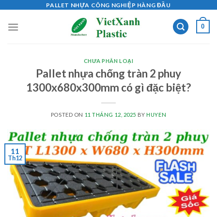
Skip
PALLET NHỰA CÔNG NGHIỆP HÀNG ĐẦU
to
0
content
CHƯA PHÂN LOẠI
Pallet nhựa chống tràn 2 phuy
1300x680x300mm có gì đặc biệt?
POSTED ON
11 THÁNG 12, 2025
BY
HUYEN
11
Th12