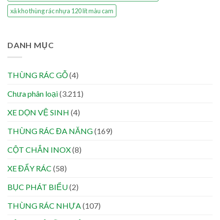
xả kho thùng rác nhựa 120 lít màu cam
DANH MỤC
THÙNG RÁC GỖ
(4)
Chưa phân loại
(3.211)
XE DỌN VỆ SINH
(4)
THÙNG RÁC ĐA NĂNG
(169)
CỘT CHẮN INOX
(8)
XE ĐẨY RÁC
(58)
BỤC PHÁT BIỂU
(2)
THÙNG RÁC NHỰA
(107)