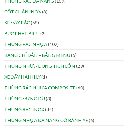
THÙNG RÁC ĐA NĂNG
(169)
CỘT CHẮN INOX
(8)
XE ĐẨY RÁC
(58)
BỤC PHÁT BIỂU
(2)
THÙNG RÁC NHỰA
(107)
BẢNG CHỈ DẪN – BẢNG MENU
(6)
THÙNG NHỰA DUNG TÍCH LỚN
(23)
XE ĐẨY HÀNH LÝ
(1)
THÙNG RÁC NHỰA COMPOSITE
(60)
THÙNG ĐỰNG DÙ
(3)
THÙNG RÁC INOX
(45)
THÙNG NHỰA ĐA NĂNG CÓ BÁNH XE
(6)