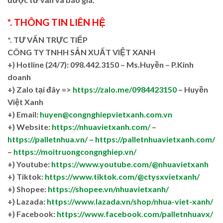
*. THÔNG TIN LIÊN HỆ
*. TƯ VẤN TRỰC TIẾP
CÔNG TY TNHH SẢN XUẤT VIỆT XANH
+)
Hotline (24/7): 098.442.3150 – Ms.Huyền – P.Kinh
doanh
+)
Zalo tại đây =>
https://zalo.me/0984423150
– Huyền
Việt Xanh
+) Email:
huyen@congnghiepvietxanh.com.vn
+) Website:
https://nhuavietxanh.com/
–
https://palletnhua.vn/
–
https://palletnhuavietxanh.com/
–
https://moitruongcongnghiep.vn/
+) Youtube:
https://www.youtube.com/@nhuavietxanh
+) Tiktok:
https://www.tiktok.com/@ctysxvietxanh/
+) Shopee:
https://shopee.vn/nhuavietxanh/
+) Lazada:
https://www.lazada.vn/shop/nhua-viet-xanh/
+) Facebook:
https://www.facebook.com/palletnhuavx/