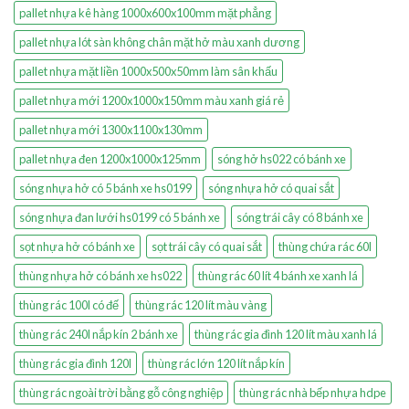
pallet nhựa kê hàng 1000x600x100mm mặt phẳng
pallet nhựa lót sàn không chân mặt hở màu xanh dương
pallet nhựa mặt liền 1000x500x50mm làm sân khấu
pallet nhựa mới 1200x1000x150mm màu xanh giá rẻ
pallet nhựa mới 1300x1100x130mm
pallet nhựa đen 1200x1000x125mm
sóng hở hs022 có bánh xe
sóng nhựa hở có 5 bánh xe hs0199
sóng nhựa hở có quai sắt
sóng nhựa đan lưới hs0199 có 5 bánh xe
sóng trái cây có 8 bánh xe
sọt nhựa hở có bánh xe
sọt trái cây có quai sắt
thùng chứa rác 60l
thùng nhựa hở có bánh xe hs022
thùng rác 60 lít 4 bánh xe xanh lá
thùng rác 100l có đế
thùng rác 120 lít màu vàng
thùng rác 240l nắp kín 2 bánh xe
thùng rác gia đình 120 lít màu xanh lá
thùng rác gia đình 120l
thùng rác lớn 120 lít nắp kín
thùng rác ngoài trời bằng gỗ công nghiệp
thùng rác nhà bếp nhựa hdpe