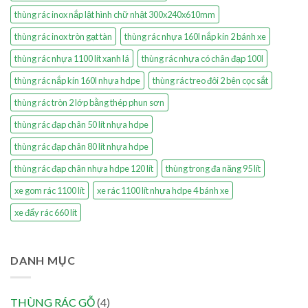
thùng rác inox nắp lật hình chữ nhật 300x240x610mm
thùng rác inox tròn gạt tàn
thùng rác nhựa 160l nắp kín 2 bánh xe
thùng rác nhựa 1100 lít xanh lá
thùng rác nhựa có chân đạp 100l
thùng rác nắp kín 160l nhựa hdpe
thùng rác treo đôi 2 bên cọc sắt
thùng rác tròn 2 lớp bằng thép phun sơn
thùng rác đạp chân 50 lít nhựa hdpe
thùng rác đạp chân 80 lít nhựa hdpe
thùng rác đạp chân nhựa hdpe 120 lít
thùng trong đa năng 95 lít
xe gom rác 1100 lít
xe rác 1100 lít nhựa hdpe 4 bánh xe
xe đẩy rác 660 lít
DANH MỤC
THÙNG RÁC GỖ
(4)