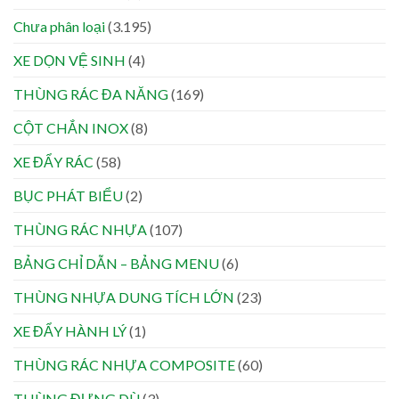
Chưa phân loại
(3.195)
XE DỌN VỆ SINH
(4)
THÙNG RÁC ĐA NĂNG
(169)
CỘT CHẮN INOX
(8)
XE ĐẨY RÁC
(58)
BỤC PHÁT BIỂU
(2)
THÙNG RÁC NHỰA
(107)
BẢNG CHỈ DẪN – BẢNG MENU
(6)
THÙNG NHỰA DUNG TÍCH LỚN
(23)
XE ĐẨY HÀNH LÝ
(1)
THÙNG RÁC NHỰA COMPOSITE
(60)
THÙNG ĐỰNG DÙ
(3)