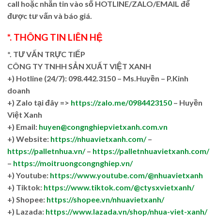
call hoặc nhắn tin vào số HOTLINE/ZALO/EMAIL để
được tư vấn và báo giá.
*. THÔNG TIN LIÊN HỆ
*. TƯ VẤN TRỰC TIẾP
CÔNG TY TNHH SẢN XUẤT VIỆT XANH
+)
Hotline (24/7): 098.442.3150 – Ms.Huyền – P.Kinh
doanh
+)
Zalo tại đây =>
https://zalo.me/0984423150
– Huyền
Việt Xanh
+) Email:
huyen@congnghiepvietxanh.com.vn
+) Website:
https://nhuavietxanh.com/
–
https://palletnhua.vn/
–
https://palletnhuavietxanh.com/
–
https://moitruongcongnghiep.vn/
+) Youtube:
https://www.youtube.com/@nhuavietxanh
+) Tiktok:
https://www.tiktok.com/@ctysxvietxanh/
+) Shopee:
https://shopee.vn/nhuavietxanh/
+) Lazada:
https://www.lazada.vn/shop/nhua-viet-xanh/