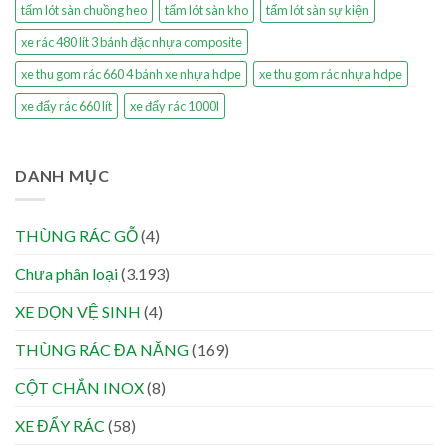
tấm lót sàn chuồng heo
tấm lót sàn kho
tấm lót sàn sự kiện
xe rác 480 lít 3 bánh đặc nhựa composite
xe thu gom rác 660 4 bánh xe nhựa hdpe
xe thu gom rác nhựa hdpe
xe đẩy rác 660 lít
xe đẩy rác 1000l
DANH MỤC
THÙNG RÁC GỖ
(4)
Chưa phân loại
(3.193)
XE DỌN VỆ SINH
(4)
THÙNG RÁC ĐA NĂNG
(169)
CỘT CHẮN INOX
(8)
XE ĐẨY RÁC
(58)