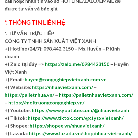
call hoặc nhắn tin vào số HOTLINE/ZALO/EMAIL để
được tư vấn và báo giá.
*. THÔNG TIN LIÊN HỆ
*. TƯ VẤN TRỰC TIẾP
CÔNG TY TNHH SẢN XUẤT VIỆT XANH
+)
Hotline (24/7): 098.442.3150 – Ms.Huyền – P.Kinh
doanh
+)
Zalo tại đây =>
https://zalo.me/0984423150
– Huyền
Việt Xanh
+) Email:
huyen@congnghiepvietxanh.com.vn
+) Website:
https://nhuavietxanh.com/
–
https://palletnhua.vn/
–
https://palletnhuavietxanh.com/
–
https://moitruongcongnghiep.vn/
+) Youtube:
https://www.youtube.com/@nhuavietxanh
+) Tiktok:
https://www.tiktok.com/@ctysxvietxanh/
+) Shopee:
https://shopee.vn/nhuavietxanh/
+) Lazada:
https://www.lazada.vn/shop/nhua-viet-xanh/