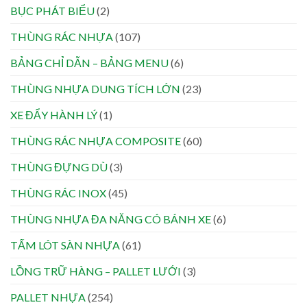
BỤC PHÁT BIỂU
(2)
THÙNG RÁC NHỰA
(107)
BẢNG CHỈ DẪN – BẢNG MENU
(6)
THÙNG NHỰA DUNG TÍCH LỚN
(23)
XE ĐẨY HÀNH LÝ
(1)
THÙNG RÁC NHỰA COMPOSITE
(60)
THÙNG ĐỰNG DÙ
(3)
THÙNG RÁC INOX
(45)
THÙNG NHỰA ĐA NĂNG CÓ BÁNH XE
(6)
TẤM LÓT SÀN NHỰA
(61)
LỒNG TRỮ HÀNG – PALLET LƯỚI
(3)
PALLET NHỰA
(254)