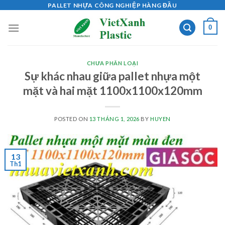
Skip
PALLET NHỰA CÔNG NGHIỆP HÀNG ĐẦU
to
0
content
CHƯA PHÂN LOẠI
Sự khác nhau giữa pallet nhựa một
mặt và hai mặt 1100x1100x120mm
POSTED ON
13 THÁNG 1, 2026
BY
HUYEN
13
Th1