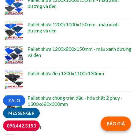
dương và đen
Pallet nhựa 1200x1000x150mm - màu xanh
dương và đen
Pallet nhựa 1200x800x150mm - màu xanh dương
và đen
Pallet nhựa đen 1300x1100x130mm
Pallet nhựa chống tràn dầu - hóa chất 2 phuy -
ZALO
1300x680x300mm
MESSENGER
BÁO GIÁ
098.442.3150
TIN MỚI NHẤT