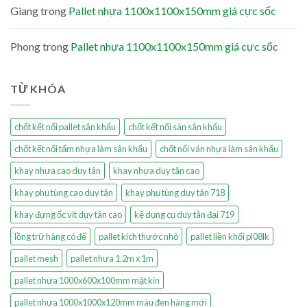
Giang
trong
Pallet nhựa 1100x1100x150mm giá cực sốc
Phong
trong
Pallet nhựa 1100x1100x150mm giá cực sốc
TỪ KHÓA
chốt kết nối pallet sân khấu
chốt kết nối sàn sân khấu
chốt kết nối tấm nhựa làm sân khấu
chốt nối ván nhựa làm sân khấu
khay nhựa cao duy tân
khay nhựa duy tân cao
khay phụ tùng cao duy tân
khay phụ tùng duy tân 718
khay đựng ốc vít duy tân cao
kệ dụng cụ duy tân đại 719
lồng trữ hàng có đế
pallet kích thước nhỏ
pallet liền khối pl08lk
pallet mesh
pallet nhựa 1.2m x 1m
pallet nhựa 1000x600x100mm mặt kín
pallet nhựa 1000x1000x120mm màu đen hàng mới