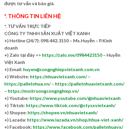
được tư vấn và báo giá.
*. THÔNG TIN LIÊN HỆ
*. TƯ VẤN TRỰC TIẾP
CÔNG TY TNHH SẢN XUẤT VIỆT XANH
+)
Hotline (24/7): 098.442.3150 – Ms.Huyền – P.Kinh
doanh
+)
Zalo tại đây =>
https://zalo.me/0984423150
– Huyền
Việt Xanh
+) Email:
huyen@congnghiepvietxanh.com.vn
+) Website:
https://nhuavietxanh.com/
–
https://palletnhua.vn/
–
https://palletnhuavietxanh.com/
–
https://moitruongcongnghiep.vn/
+) Youtube:
https://www.youtube.com/@nhuavietxanh
+) Tiktok:
https://www.tiktok.com/@ctysxvietxanh/
+) Shopee:
https://shopee.vn/nhuavietxanh/
+) Lazada:
https://www.lazada.vn/shop/nhua-viet-xanh/
+) Facebook:
https://www.facebook.com/palletnhuavx/