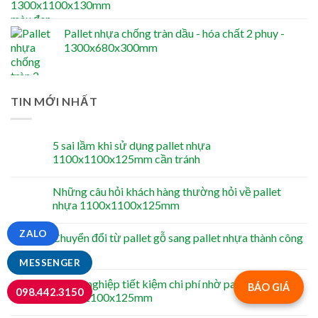
Pallet nhựa chống tràn dầu - hóa chất 2 phuy -
1300x680x300mm
TIN MỚI NHẤT
5 sai lầm khi sử dụng pallet nhựa
1100x1100x125mm cần tránh
Những câu hỏi khách hàng thường hỏi về pallet
nhựa 1100x1100x125mm
ZALO
Chuyển đổi từ pallet gỗ sang pallet nhựa thành công
MESSENGER
Doanh nghiệp tiết kiệm chi phí nhờ pallet nhựa
BÁO GIÁ
098.442.3150
1100x1100x125mm