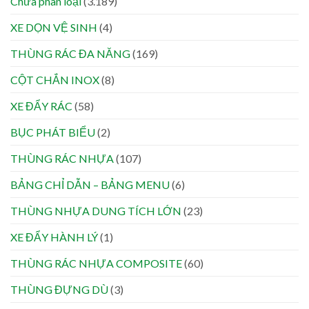
Chưa phân loại
(3.189)
XE DỌN VỆ SINH
(4)
THÙNG RÁC ĐA NĂNG
(169)
CỘT CHẮN INOX
(8)
XE ĐẨY RÁC
(58)
BỤC PHÁT BIỂU
(2)
THÙNG RÁC NHỰA
(107)
BẢNG CHỈ DẪN – BẢNG MENU
(6)
THÙNG NHỰA DUNG TÍCH LỚN
(23)
XE ĐẨY HÀNH LÝ
(1)
THÙNG RÁC NHỰA COMPOSITE
(60)
THÙNG ĐỰNG DÙ
(3)