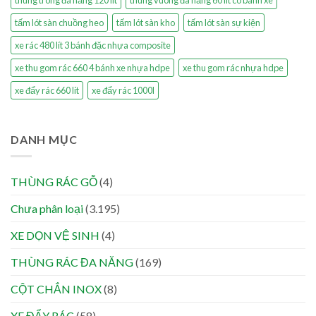
tấm lót sàn chuồng heo
tấm lót sàn kho
tấm lót sàn sự kiện
xe rác 480 lít 3 bánh đặc nhựa composite
xe thu gom rác 660 4 bánh xe nhựa hdpe
xe thu gom rác nhựa hdpe
xe đẩy rác 660 lít
xe đẩy rác 1000l
DANH MỤC
THÙNG RÁC GỖ
(4)
Chưa phân loại
(3.195)
XE DỌN VỆ SINH
(4)
THÙNG RÁC ĐA NĂNG
(169)
CỘT CHẮN INOX
(8)
XE ĐẨY RÁC
(58)