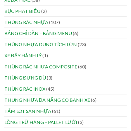
BỤC PHÁT BIỂU
(2)
THÙNG RÁC NHỰA
(107)
BẢNG CHỈ DẪN – BẢNG MENU
(6)
THÙNG NHỰA DUNG TÍCH LỚN
(23)
XE ĐẨY HÀNH LÝ
(1)
THÙNG RÁC NHỰA COMPOSITE
(60)
THÙNG ĐỰNG DÙ
(3)
THÙNG RÁC INOX
(45)
THÙNG NHỰA ĐA NĂNG CÓ BÁNH XE
(6)
TẤM LÓT SÀN NHỰA
(61)
LỒNG TRỮ HÀNG – PALLET LƯỚI
(3)