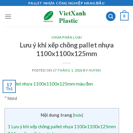
Skip
PALLET NHỰA CÔNG NGHIỆP HÀNG ĐẦU
to
0
content
CHƯA PHÂN LOẠI
Lưu ý khi xếp chồng pallet nhựa
1100x1100x125mm
POSTED ON
17 THÁNG 1, 2026
BY
HUYEN
17
Th1
“`html
Nội dung trang
[
hide
]
1
Lưu ý khi xếp chồng pallet nhựa 1100x1100x125mm