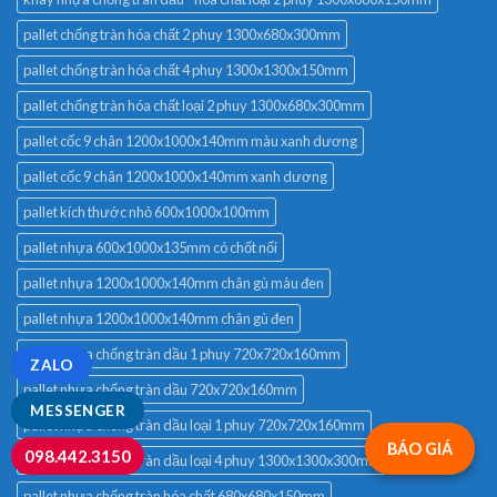
pallet chống tràn hóa chất 2 phuy 1300x680x300mm
pallet chống tràn hóa chất 4 phuy 1300x1300x150mm
pallet chống tràn hóa chất loại 2 phuy 1300x680x300mm
pallet cốc 9 chân 1200x1000x140mm màu xanh dương
pallet cốc 9 chân 1200x1000x140mm xanh dương
pallet kích thước nhỏ 600x1000x100mm
pallet nhựa 600x1000x135mm có chốt nối
pallet nhựa 1200x1000x140mm chân gù màu đen
pallet nhựa 1200x1000x140mm chân gù đen
pallet nhựa chống tràn dầu 1 phuy 720x720x160mm
ZALO
pallet nhựa chống tràn dầu 720x720x160mm
MESSENGER
pallet nhựa chống tràn dầu loại 1 phuy 720x720x160mm
BÁO GIÁ
098.442.3150
pallet nhựa chống tràn dầu loại 4 phuy 1300x1300x300mm
pallet nhựa chống tràn hóa chất 680x680x150mm