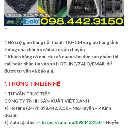
“`
*. Hỗ trợ giao hàng nội thành TP.HCM và giao hàng tỉnh
thông qua chành xe/nhà xe vận chuyển.
*. Khách hàng có nhu cầu và quan tâm đến sản phẩm thì
call hoặc nhắn tin vào số HOTLINE/ZALO/EMAIL để
được tư vấn và báo giá.
*. THÔNG TIN LIÊN HỆ
*. TƯ VẤN TRỰC TIẾP
CÔNG TY TNHH SẢN XUẤT VIỆT XANH
+)
Hotline (24/7): 098.442.3150 – Ms.Huyền – P.Kinh
doanh
+)
Zalo tại đây =>
https://zalo.me/0984423150
– Huyền