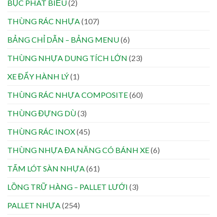
BỤC PHÁT BIỂU
(2)
THÙNG RÁC NHỰA
(107)
BẢNG CHỈ DẪN – BẢNG MENU
(6)
THÙNG NHỰA DUNG TÍCH LỚN
(23)
XE ĐẨY HÀNH LÝ
(1)
THÙNG RÁC NHỰA COMPOSITE
(60)
THÙNG ĐỰNG DÙ
(3)
THÙNG RÁC INOX
(45)
THÙNG NHỰA ĐA NĂNG CÓ BÁNH XE
(6)
TẤM LÓT SÀN NHỰA
(61)
LỒNG TRỮ HÀNG – PALLET LƯỚI
(3)
PALLET NHỰA
(254)