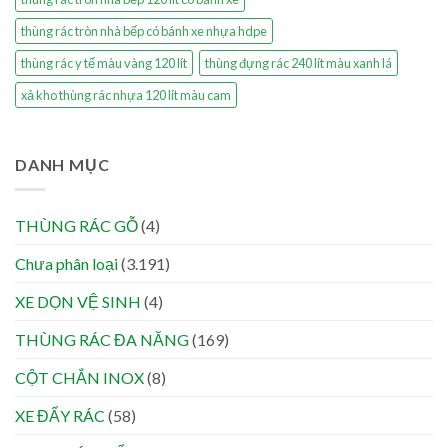
thùng rác tròn nhà bếp có bánh xe nhựa hdpe
thùng rác y tế màu vàng 120 lít
thùng đựng rác 240 lít màu xanh lá
xả kho thùng rác nhựa 120 lít màu cam
DANH MỤC
THÙNG RÁC GỖ
(4)
Chưa phân loại
(3.191)
XE DỌN VỆ SINH
(4)
THÙNG RÁC ĐA NĂNG
(169)
CỘT CHẮN INOX
(8)
XE ĐẨY RÁC
(58)