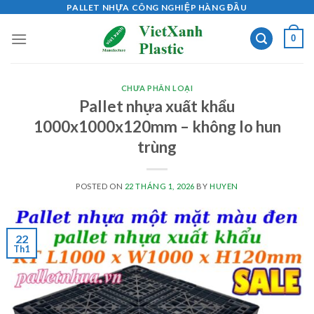
Skip
PALLET NHỰA CÔNG NGHIỆP HÀNG ĐẦU
to
0
content
CHƯA PHÂN LOẠI
Pallet nhựa xuất khẩu
1000x1000x120mm – không lo hun
trùng
POSTED ON
22 THÁNG 1, 2026
BY
HUYEN
22
Th1