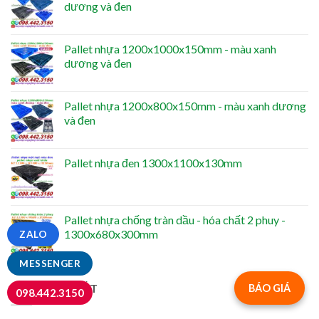
dương và đen
Pallet nhựa 1200x1000x150mm - màu xanh
dương và đen
Pallet nhựa 1200x800x150mm - màu xanh dương
và đen
Pallet nhựa đen 1300x1100x130mm
Pallet nhựa chống tràn dầu - hóa chất 2 phuy -
1300x680x300mm
ZALO
MESSENGER
TIN MỚI NHẤT
BÁO GIÁ
098.442.3150