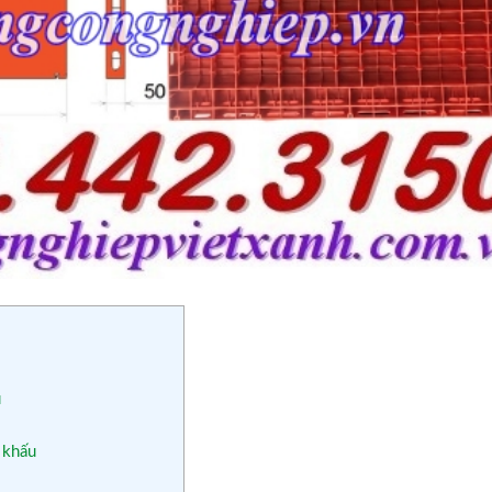
u
 khấu