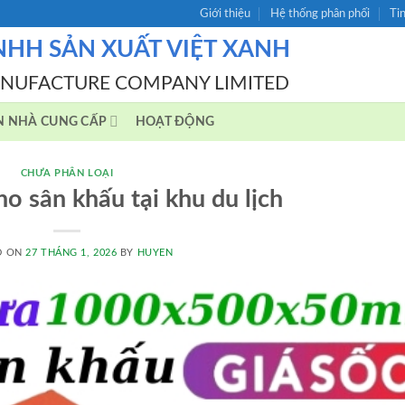
Giới thiệu
Hệ thống phân phối
Ti
NHH SẢN XUẤT VIỆT XANH
ANUFACTURE COMPANY LIMITED
N NHÀ CUNG CẤP
HOẠT ĐỘNG
CHƯA PHÂN LOẠI
ho sân khấu tại khu du lịch
D ON
27 THÁNG 1, 2026
BY
HUYEN