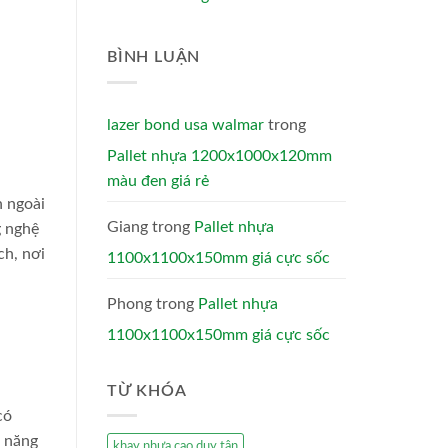
BÌNH LUẬN
lazer bond usa walmar
trong
Pallet nhựa 1200x1000x120mm
màu đen giá rẻ
n ngoài
Giang
trong
Pallet nhựa
g nghệ
ch, nơi
1100x1100x150mm giá cực sốc
Phong
trong
Pallet nhựa
1100x1100x150mm giá cực sốc
TỪ KHÓA
có
ả năng
khay nhựa cao duy tân