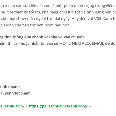
 trợ cho các sự kiện mà còn là một phần quan trọng trong việc 
. Với thiết kế tối ưu, khả năng chịu lực tốt và tính năng bền bỉ,
cho mọi show diễn ngoài trời dài ngày. Hãy đến với Việt Xanh Pl
p sự kiện của bạn trở nên hoàn hảo hơn.
ng tỉnh thông qua chành xe/nhà xe vận chuyển.
phẩm thì call hoặc nhắn tin vào số HOTLINE/ZALO/EMAIL để đ
.Kinh doanh
Huyền Việt Xanh
palletnhua.vn/
–
https://palletnhuavietxanh.com/
–