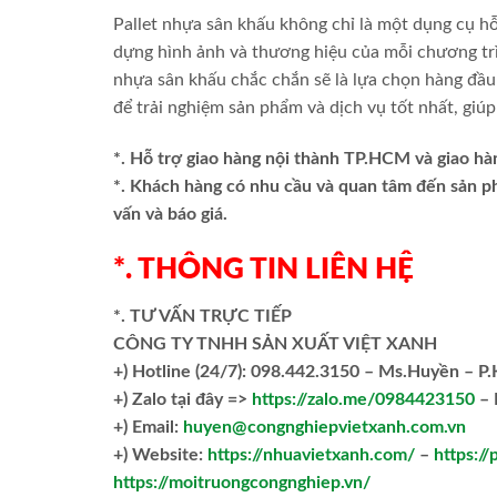
Pallet nhựa sân khấu không chỉ là một dụng cụ hỗ
dựng hình ảnh và thương hiệu của mỗi chương trình
nhựa sân khấu chắc chắn sẽ là lựa chọn hàng đầu 
để trải nghiệm sản phẩm và dịch vụ tốt nhất, giú
*. Hỗ trợ giao hàng nội thành TP.HCM và giao hà
*. Khách hàng có nhu cầu và quan tâm đến sản 
vấn và báo giá.
*. THÔNG TIN LIÊN HỆ
*. TƯ VẤN TRỰC TIẾP
CÔNG TY TNHH SẢN XUẤT VIỆT XANH
+)
Hotline (24/7): 098.442.3150 – Ms.Huyền – P
+)
Zalo tại đây =>
https://zalo.me/0984423150
– 
+) Email:
huyen@congnghiepvietxanh.com.vn
+) Website:
https://nhuavietxanh.com/
–
https://
https://moitruongcongnghiep.vn/