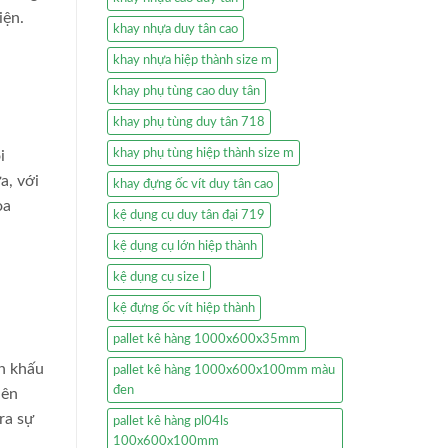
iện.
khay nhựa duy tân cao
khay nhựa hiệp thành size m
khay phụ tùng cao duy tân
khay phụ tùng duy tân 718
khay phụ tùng hiệp thành size m
i
a, với
khay đựng ốc vít duy tân cao
òa
kệ dụng cụ duy tân đại 719
kệ dụng cụ lớn hiệp thành
kệ dụng cụ size l
kệ đựng ốc vít hiệp thành
pallet kê hàng 1000x600x35mm
ân khấu
pallet kê hàng 1000x600x100mm màu
đen
iên
ra sự
pallet kê hàng pl04ls
100x600x100mm