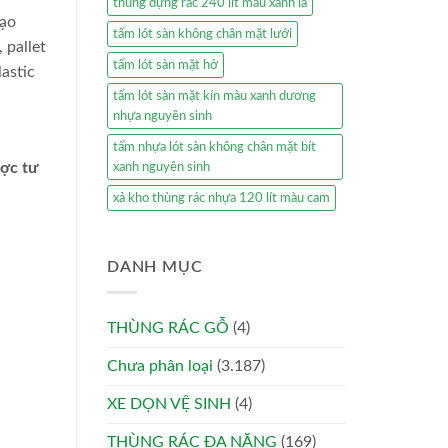
thùng đựng rác 240 lít màu xanh lá
tạo
tấm lót sàn không chân mặt lưới
 pallet
tấm lót sàn mặt hở
astic
tấm lót sàn mặt kín màu xanh dương
nhựa nguyên sinh
tấm nhựa lót sàn không chân mặt bít
ược tư
xanh nguyên sinh
xả kho thùng rác nhựa 120 lít màu cam
DANH MỤC
THÙNG RÁC GỖ
(4)
Chưa phân loại
(3.187)
XE DỌN VỆ SINH
(4)
THÙNG RÁC ĐA NĂNG
(169)