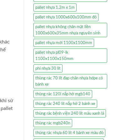
pallet nhựa 1.2m x 1m
pallet nhựa 1000x600x100mm đỏ
pallet nhựa không chân mặt liền
1000x600x35mm nhựa nguyên sinh
 khác
pallet nhựa mới 1100x1100mm
thế
pallet nhựa pl09-lk
1100x1100x150mm
phi nhựa 30 lít
thùng rác 70 lít đạp chân nhựa hdpe có
bánh xe
thùng rác 120l nắp hở mgb140
khi sử
thùng rác 240 lít nắp hở 2 bánh xe
pallet
thùng rác bệnh viện 240 lít màu xanh lá
thùng rác mgb240n
thùng rác nhựa 60 lít 4 bánh xe màu đỏ