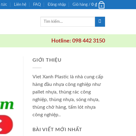
n tức
Liên hệ
FAQ
Đăng nhập
Giỏ hàng /
0
₫
0
Tìm
kiếm:
Hotline: 098 442 3150
GIỚI THIỆU
Viet Xanh Plastic là nhà cung cấp
hàng đầu nhựa công nghiệp như
pallet nhựa, thùng rác công
nghiệp, thùng nhựa, sóng nhựa,
thùng chở hàng, tấm lót nhựa
công nghiệp..
BÀI VIẾT MỚI NHẤT