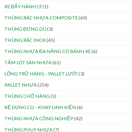
XE ĐẨY HÀNH LÝ
(1)
THÙNG RÁC NHỰA COMPOSITE
(60)
THÙNG ĐỰNG DÙ
(3)
THÙNG RÁC INOX
(45)
THÙNG NHỰA ĐA NĂNG CÓ BÁNH XE
(6)
TẤM LÓT SÀN NHỰA
(61)
LỒNG TRỮ HÀNG – PALLET LƯỚI
(3)
PALLET NHỰA
(254)
THÙNG CHỞ HÀNG
(5)
KỆ DỤNG CỤ – KHAY LINH KIỆN
(6)
THÙNG NHỰA CÔNG NGHIỆP
(42)
THÙNG PHUY NHỰA
(7)