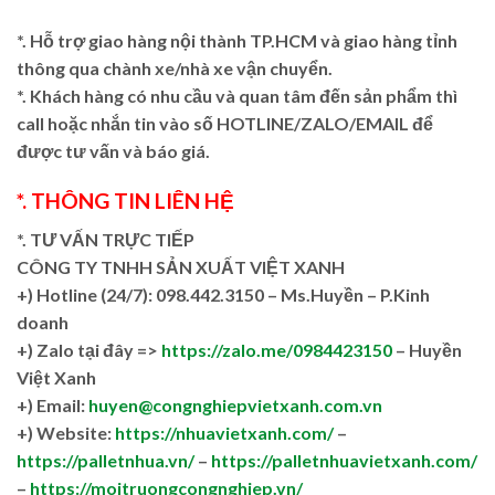
*. Hỗ trợ giao hàng nội thành TP.HCM và giao hàng tỉnh
thông qua chành xe/nhà xe vận chuyển.
*. Khách hàng có nhu cầu và quan tâm đến sản phẩm thì
call hoặc nhắn tin vào số HOTLINE/ZALO/EMAIL để
được tư vấn và báo giá.
*. THÔNG TIN LIÊN HỆ
*. TƯ VẤN TRỰC TIẾP
CÔNG TY TNHH SẢN XUẤT VIỆT XANH
+)
Hotline (24/7): 098.442.3150 – Ms.Huyền – P.Kinh
doanh
+)
Zalo tại đây =>
https://zalo.me/0984423150
– Huyền
Việt Xanh
+) Email:
huyen@congnghiepvietxanh.com.vn
+) Website:
https://nhuavietxanh.com/
–
https://palletnhua.vn/
–
https://palletnhuavietxanh.com/
–
https://moitruongcongnghiep.vn/