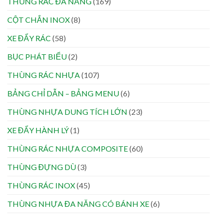
THÙNG RÁC ĐA NĂNG
(169)
CỘT CHẮN INOX
(8)
XE ĐẨY RÁC
(58)
BỤC PHÁT BIỂU
(2)
THÙNG RÁC NHỰA
(107)
BẢNG CHỈ DẪN – BẢNG MENU
(6)
THÙNG NHỰA DUNG TÍCH LỚN
(23)
XE ĐẨY HÀNH LÝ
(1)
THÙNG RÁC NHỰA COMPOSITE
(60)
THÙNG ĐỰNG DÙ
(3)
THÙNG RÁC INOX
(45)
THÙNG NHỰA ĐA NĂNG CÓ BÁNH XE
(6)