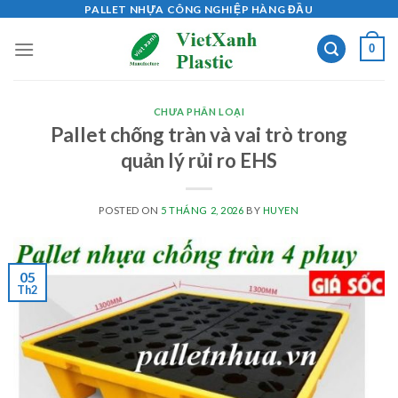
Skip
PALLET NHỰA CÔNG NGHIỆP HÀNG ĐẦU
to
0
content
CHƯA PHÂN LOẠI
Pallet chống tràn và vai trò trong
quản lý rủi ro EHS
POSTED ON
5 THÁNG 2, 2026
BY
HUYEN
05
Th2