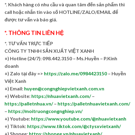
*. Khách hàng có nhu cầu và quan tâm đến sản phẩm thì
call hoặc nhắn tin vào số HOTLINE/ZALO/EMAIL để
được tư vấn và báo giá.
*. THÔNG TIN LIÊN HỆ
*. TƯ VẤN TRỰC TIẾP
CÔNG TY TNHH SẢN XUẤT VIỆT XANH
+)
Hotline (24/7): 098.442.3150 – Ms.Huyền – P.Kinh
doanh
+)
Zalo tại đây =>
https://zalo.me/0984423150
– Huyền
Việt Xanh
+) Email:
huyen@congnghiepvietxanh.com.vn
+) Website:
https://nhuavietxanh.com/
–
https://palletnhua.vn/
–
https://palletnhuavietxanh.com/
–
https://moitruongcongnghiep.vn/
+) Youtube:
https://www.youtube.com/@nhuavietxanh
+) Tiktok:
https://www.tiktok.com/@ctysxvietxanh/
+) Shopee:
https://shopee.vn/nhuavietxanh/