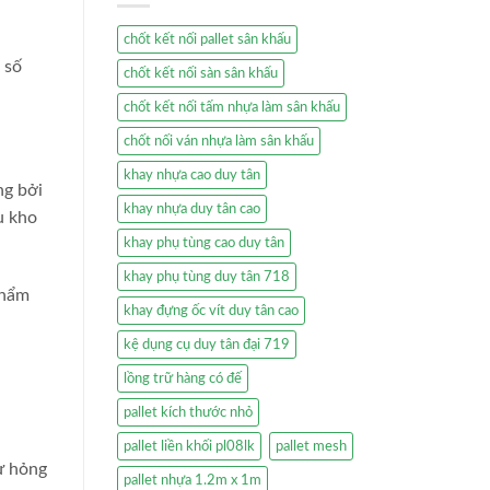
chốt kết nối pallet sân khấu
 số
chốt kết nối sàn sân khấu
chốt kết nối tấm nhựa làm sân khấu
chốt nối ván nhựa làm sân khấu
khay nhựa cao duy tân
ng bởi
khay nhựa duy tân cao
u kho
khay phụ tùng cao duy tân
khay phụ tùng duy tân 718
phẩm
khay đựng ốc vít duy tân cao
kệ dụng cụ duy tân đại 719
lồng trữ hàng có đế
pallet kích thước nhỏ
pallet liền khối pl08lk
pallet mesh
ư hỏng
pallet nhựa 1.2m x 1m