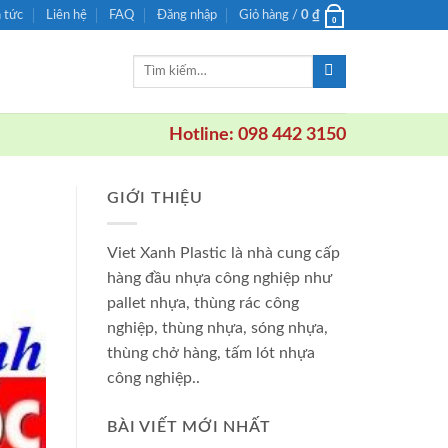
n tức
Liên hệ
FAQ
Đăng nhập
Giỏ hàng /
0
₫
0
Tìm
kiếm:
Hotline: 098 442 3150
GIỚI THIỆU
Viet Xanh Plastic là nhà cung cấp
hàng đầu nhựa công nghiệp như
pallet nhựa, thùng rác công
nghiệp, thùng nhựa, sóng nhựa,
thùng chở hàng, tấm lót nhựa
công nghiệp..
BÀI VIẾT MỚI NHẤT