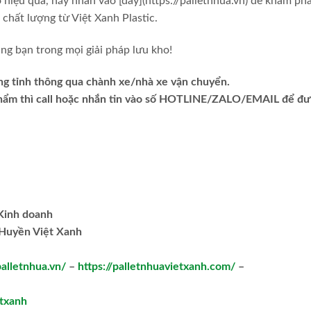
 hiệu quả, hãy nhấn vào [đây](https://palletnhua.vn) để khám ph
chất lượng từ Việt Xanh Plastic.
ng bạn trong mọi giải pháp lưu kho!
ng tỉnh thông qua chành xe/nhà xe vận chuyển.
phẩm thì call hoặc nhắn tin vào số HOTLINE/ZALO/EMAIL để đ
.Kinh doanh
Huyền Việt Xanh
palletnhua.vn/
–
https://palletnhuavietxanh.com/
–
txanh