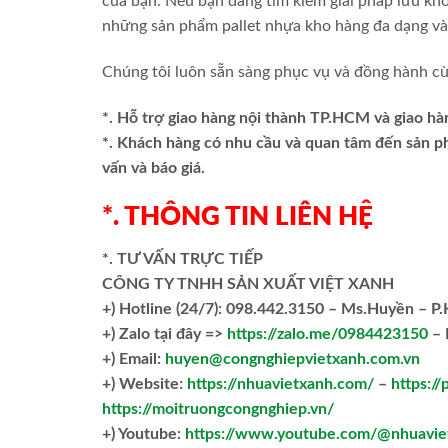
của bạn. Nếu bạn đang tìm kiếm giải pháp lưu kho
những sản phẩm pallet nhựa kho hàng đa dạng và 
Chúng tôi luôn sẵn sàng phục vụ và đồng hành cù
*. Hỗ trợ giao hàng nội thành TP.HCM và giao hà
*. Khách hàng có nhu cầu và quan tâm đến sản 
vấn và báo giá.
*. THÔNG TIN LIÊN HỆ
*. TƯ VẤN TRỰC TIẾP
CÔNG TY TNHH SẢN XUẤT VIỆT XANH
+)
Hotline (24/7): 098.442.3150 – Ms.Huyền – P
+)
Zalo tại đây =>
https://zalo.me/0984423150
– 
+) Email:
huyen@congnghiepvietxanh.com.vn
+) Website:
https://nhuavietxanh.com/
–
https://
https://moitruongcongnghiep.vn/
+) Youtube:
https://www.youtube.com/@nhuavie