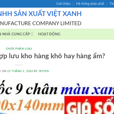
Giới thiệu
Hệ thống phân phối
Ti
NHH SẢN XUẤT VIỆT XANH
ANUFACTURE COMPANY LIMITED
N NHÀ CUNG CẤP
HOẠT ĐỘNG
CHƯA PHÂN LOẠI
hợp lưu kho hàng khô hay hàng ẩm?
D ON
22 THÁNG 2, 2026
BY
HUYEN