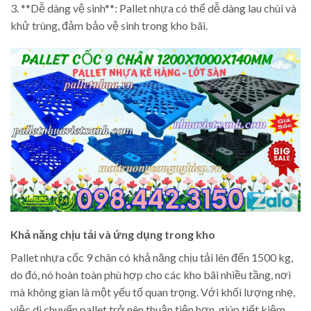
3. **Dễ dàng vệ sinh**: Pallet nhựa có thể dễ dàng lau chùi và
khử trùng, đảm bảo vệ sinh trong kho bãi.
Khả năng chịu tải và ứng dụng trong kho
Pallet nhựa cốc 9 chân có khả năng chịu tải lên đến 1500 kg,
do đó, nó hoàn toàn phù hợp cho các kho bãi nhiều tầng, nơi
mà không gian là một yếu tố quan trọng. Với khối lượng nhẹ,
việc di chuyển pallet trở nên thuận tiện hơn, giúp tiết kiệm