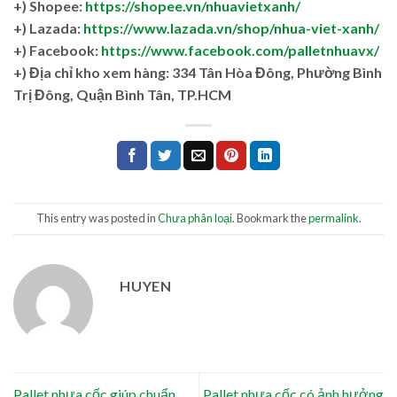
+) Shopee:
https://shopee.vn/nhuavietxanh/
+) Lazada:
https://www.lazada.vn/shop/nhua-viet-xanh/
+) Facebook:
https://www.facebook.com/palletnhuavx/
+)
Địa chỉ kho xem hàng: 334 Tân Hòa Đông, Phường Bình
Trị Đông, Quận Bình Tân, TP.HCM
This entry was posted in
Chưa phân loại
. Bookmark the
permalink
.
HUYEN
Pallet nhựa cốc giúp chuẩn
Pallet nhựa cốc có ảnh hưởng