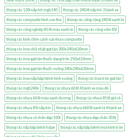
tank nhựa 100 lít
thùng rác 70 lít đạp chân nhựa hdpe có bánh xe
thùng rác 120l nắp hở mgb140
thùng rác 240 lít nắp hở 2 bánh xe
thùng rác composite hình con thú
thùng rác công cộng 240 lít xanh lá
thùng rác công nghiệp 85 lít màu xanh lá
thùng rác công viên 85l
thùng rác hình chim cánh cụt nhựa composite
thùng rác inox chữ nhật gạt tàn 300x240x620mm
thùng rác inox gạt tàn thuốc dạng tròn 250x610mm
thùng rác inox gạt tàn thuốc vuông 240x240x620mm
thùng rác inox nắp bập bênh hình vuông
thùng rác inox tròn gạt tàn
thùng rác mgb240n
thùng rác nhựa 60 lít 4 bánh xe màu đỏ
thùng rác nhựa 60 lít màu xanh dương
thùng rác nhựa 85 lít giá rẻ
thùng rác nhựa 85l nắp kín
thùng rác nhựa 660 lít xanh lá 4 bánh xe
thùng rác nhựa có chân đạp 100l
thùng rác nhựa đạp chân 30 lít
thùng rác nắp bập bênh hdpe
thùng rác nắp bập bênh inox hình tròn