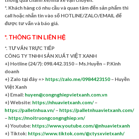
*. Khách hàng có nhu cầu và quan tâm đến sản phẩm thì
call hoặc nhắn tin vào số HOTLINE/ZALO/EMAIL để
được tư vấn và báo giá.
*. THÔNG TIN LIÊN HỆ
*. TƯ VẤN TRỰC TIẾP
CÔNG TY TNHH SẢN XUẤT VIỆT XANH
+)
Hotline (24/7): 098.442.3150 – Ms.Huyền – P.Kinh
doanh
+)
Zalo tại đây =>
https://zalo.me/0984423150
– Huyền
Việt Xanh
+) Email:
huyen@congnghiepvietxanh.com.vn
+) Website:
https://nhuavietxanh.com/
–
https://palletnhua.vn/
–
https://palletnhuavietxanh.com/
–
https://moitruongcongnghiep.vn/
+) Youtube:
https://www.youtube.com/@nhuavietxanh
+) Tiktok:
https://www.tiktok.com/@ctysxvietxanh/