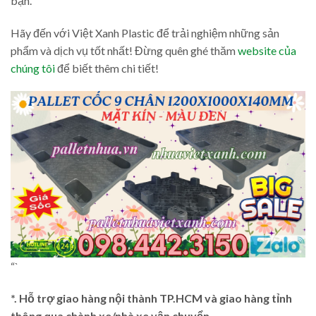
bạn.
Hãy đến với Việt Xanh Plastic để trải nghiệm những sản
phẩm và dịch vụ tốt nhất! Đừng quên ghé thăm
website của
chúng tôi
để biết thêm chi tiết!
“`
*. Hỗ trợ giao hàng nội thành TP.HCM và giao hàng tỉnh
thông qua chành xe/nhà xe vận chuyển.