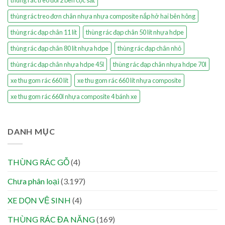
thùng rác treo đôi 2 bên cọc sắt
thùng rác treo đơn chân nhựa nhựa composite nắp hở hai bên hông
thùng rác đạp chân 11 lít
thùng rác đạp chân 50 lít nhựa hdpe
thùng rác đạp chân 80 lít nhựa hdpe
thùng rác đạp chân nhỏ
thùng rác đạp chân nhựa hdpe 45l
thùng rác đạp chân nhựa hdpe 70l
xe thu gom rác 660 lít
xe thu gom rác 660 lít nhựa composite
xe thu gom rác 660l nhựa composite 4 bánh xe
DANH MỤC
THÙNG RÁC GỖ
(4)
Chưa phân loại
(3.197)
XE DỌN VỆ SINH
(4)
THÙNG RÁC ĐA NĂNG
(169)