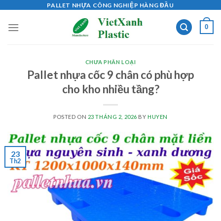
Skip
PALLET NHỰA CÔNG NGHIỆP HÀNG ĐẦU
to
0
content
CHƯA PHÂN LOẠI
Pallet nhựa cốc 9 chân có phù hợp
cho kho nhiều tầng?
POSTED ON
23 THÁNG 2, 2026
BY
HUYEN
23
Th2