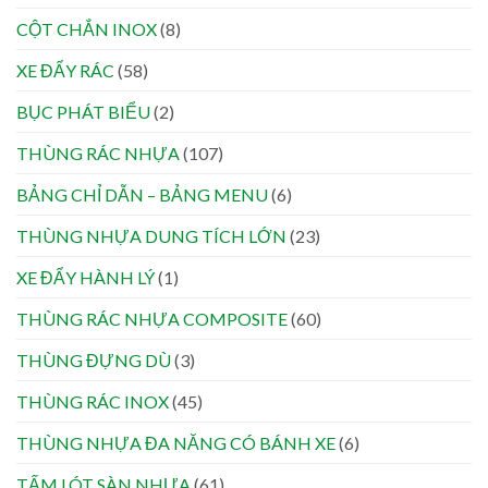
CỘT CHẮN INOX
(8)
XE ĐẨY RÁC
(58)
BỤC PHÁT BIỂU
(2)
THÙNG RÁC NHỰA
(107)
BẢNG CHỈ DẪN – BẢNG MENU
(6)
THÙNG NHỰA DUNG TÍCH LỚN
(23)
XE ĐẨY HÀNH LÝ
(1)
THÙNG RÁC NHỰA COMPOSITE
(60)
THÙNG ĐỰNG DÙ
(3)
THÙNG RÁC INOX
(45)
THÙNG NHỰA ĐA NĂNG CÓ BÁNH XE
(6)
TẤM LÓT SÀN NHỰA
(61)