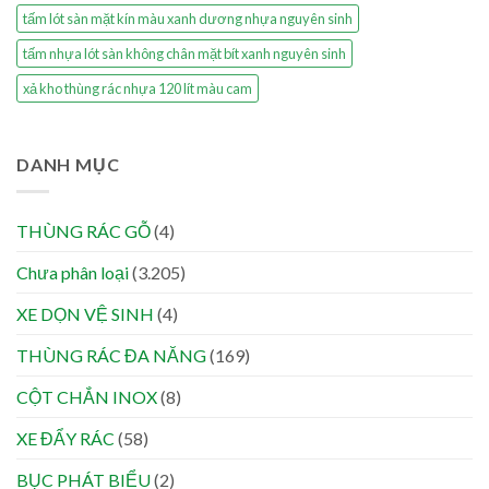
tấm lót sàn mặt kín màu xanh dương nhựa nguyên sinh
tấm nhựa lót sàn không chân mặt bít xanh nguyên sinh
xả kho thùng rác nhựa 120 lít màu cam
DANH MỤC
THÙNG RÁC GỖ
(4)
Chưa phân loại
(3.205)
XE DỌN VỆ SINH
(4)
THÙNG RÁC ĐA NĂNG
(169)
CỘT CHẮN INOX
(8)
XE ĐẨY RÁC
(58)
BỤC PHÁT BIỂU
(2)