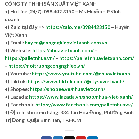
CÔNG TY TNHH SẢN XUẤT VIỆT XANH
+)
Hotline (24/7): 098.442.3150 – Ms.Huyền – P.Kinh
doanh
+)
Zalo tại đây =>
https://zalo.me/0984423150
– Huyền
Việt Xanh
+) Email:
huyen@congnghiepvietxanh.com.vn
+) Website:
https://nhuavietxanh.com/
–
https://palletnhua.vn/
–
https://palletnhuavietxanh.com/
–
https://moitruongcongnghiep.vn/
+) Youtube:
https://www.youtube.com/@nhuavietxanh
+) Tiktok:
https://www.tiktok.com/@ctysxvietxanh/
+) Shopee:
https://shopee.vn/nhuavietxanh/
+) Lazada:
https://www.lazada.vn/shop/nhua-viet-xanh/
+) Facebook:
https://www.facebook.com/palletnhuavx/
+)
Địa chỉ kho xem hàng: 334 Tân Hòa Đông, Phường Bình
Trị Đông, Quận Bình Tân, TP.HCM