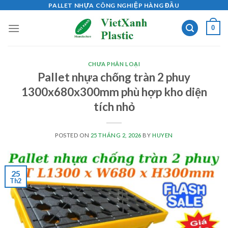
Skip
PALLET NHỰA CÔNG NGHIỆP HÀNG ĐẦU
to
0
content
CHƯA PHÂN LOẠI
Pallet nhựa chống tràn 2 phuy
1300x680x300mm phù hợp kho diện
tích nhỏ
POSTED ON
25 THÁNG 2, 2026
BY
HUYEN
25
Th2