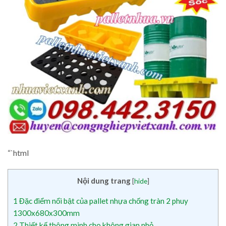
“`html
Nội dung trang
[
hide
]
1
Đặc điểm nổi bật của pallet nhựa chống tràn 2 phuy
1300x680x300mm
2
Thiết kế thông minh cho không gian nhỏ