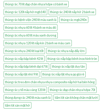
thùng rác 70 lít đạp chân nhựa hdpe có bánh xe
thùng rác 120l nắp hở mgb140
thùng rác 240 lít nắp hở 2 bánh xe
thùng rác bệnh viện 240 lít màu xanh lá
thùng rác mgb240n
thùng rác nhựa 60 lít 4 bánh xe màu đỏ
thùng rác nhựa 60 lít màu xanh dương
thùng rác nhựa 120 lít nắp kín 2 bánh xe màu cam
thùng rác nhựa 240 lít loại tốt
thùng rác nhựa nắp đẩy lớn
thùng rác nắp bập bênh 42 lít
thùng rác nắp bập bênh inox hình tròn
thùng rác nắp bập bênh đại 67 lít
thùng rác nắp lật duy tân
thùng rác nắp lật nhỏ 9 lít
thùng rác nắp lật nhựa pp giá rẻ
thùng rác treo đơn chân nhựa nhựa composite nắp hở hai bên hông
thùng rác y tế màu vàng 120 lít
thùng rác đạp chân nhựa hdpe 70l
thùng đựng rác 240 lít màu xanh lá
tấm lót sàn không chân mặt lưới
tấm lót sàn mặt hở