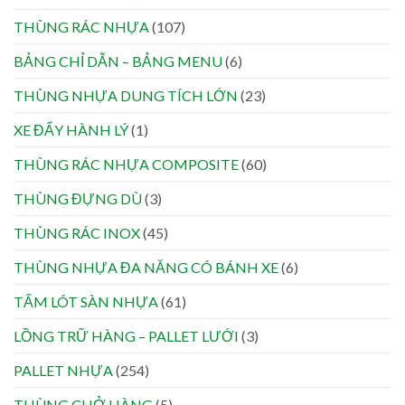
THÙNG RÁC NHỰA
(107)
BẢNG CHỈ DẪN – BẢNG MENU
(6)
THÙNG NHỰA DUNG TÍCH LỚN
(23)
XE ĐẨY HÀNH LÝ
(1)
THÙNG RÁC NHỰA COMPOSITE
(60)
THÙNG ĐỰNG DÙ
(3)
THÙNG RÁC INOX
(45)
THÙNG NHỰA ĐA NĂNG CÓ BÁNH XE
(6)
TẤM LÓT SÀN NHỰA
(61)
LỒNG TRỮ HÀNG – PALLET LƯỚI
(3)
PALLET NHỰA
(254)
THÙNG CHỞ HÀNG
(5)