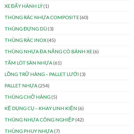
XE ĐẨY HÀNH LÝ
(1)
THÙNG RÁC NHỰA COMPOSITE
(60)
THÙNG ĐỰNG DÙ
(3)
THÙNG RÁC INOX
(45)
THÙNG NHỰA ĐA NĂNG CÓ BÁNH XE
(6)
TẤM LÓT SÀN NHỰA
(61)
LỒNG TRỮ HÀNG – PALLET LƯỚI
(3)
PALLET NHỰA
(254)
THÙNG CHỞ HÀNG
(5)
KỆ DỤNG CỤ – KHAY LINH KIỆN
(6)
THÙNG NHỰA CÔNG NGHIỆP
(42)
THÙNG PHUY NHỰA
(7)