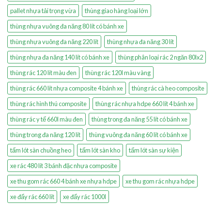
pallet nhựa tải trọng vừa
thùng giao hàng loại lớn
thùng nhựa vuông đa năng 80 lít có bánh xe
thùng nhựa vuông đa năng 220 lít
thùng nhựa đa năng 30 lít
thùng nhựa đa năng 140 lít có bánh xe
thùng phân loại rác 2 ngăn 80lx2
thùng rác 120 lít màu đen
thùng rác 120l màu vàng
thùng rác 660 lít nhựa composite 4 bánh xe
thùng rác cà heo composite
thùng rác hình thú composite
thùng rác nhựa hdpe 660 lít 4 bánh xe
thùng rác y tế 660l màu đen
thùng trong đa năng 55 lít có bánh xe
thùng trong đa năng 120 lít
thùng vuông đa năng 60 lít có bánh xe
tấm lót sàn chuồng heo
tấm lót sàn kho
tấm lót sàn sự kiện
xe rác 480 lít 3 bánh đặc nhựa composite
xe thu gom rác 660 4 bánh xe nhựa hdpe
xe thu gom rác nhựa hdpe
xe đẩy rác 660 lít
xe đẩy rác 1000l