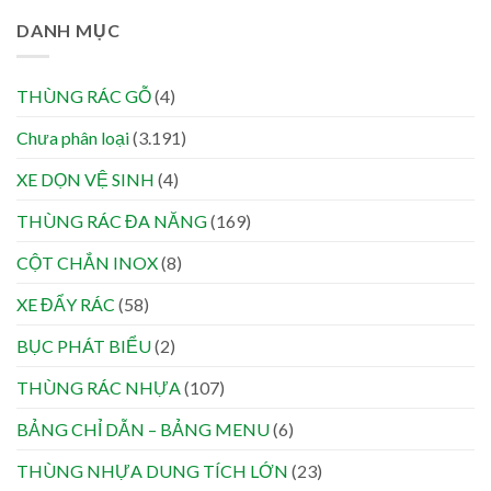
DANH MỤC
THÙNG RÁC GỖ
(4)
Chưa phân loại
(3.191)
XE DỌN VỆ SINH
(4)
THÙNG RÁC ĐA NĂNG
(169)
CỘT CHẮN INOX
(8)
XE ĐẨY RÁC
(58)
BỤC PHÁT BIỂU
(2)
THÙNG RÁC NHỰA
(107)
BẢNG CHỈ DẪN – BẢNG MENU
(6)
THÙNG NHỰA DUNG TÍCH LỚN
(23)