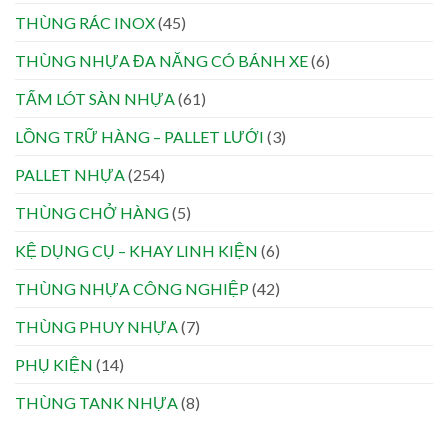
THÙNG RÁC INOX
(45)
THÙNG NHỰA ĐA NĂNG CÓ BÁNH XE
(6)
TẤM LÓT SÀN NHỰA
(61)
LỒNG TRỮ HÀNG – PALLET LƯỚI
(3)
PALLET NHỰA
(254)
THÙNG CHỞ HÀNG
(5)
KỆ DỤNG CỤ – KHAY LINH KIỆN
(6)
THÙNG NHỰA CÔNG NGHIỆP
(42)
THÙNG PHUY NHỰA
(7)
PHỤ KIỆN
(14)
THÙNG TANK NHỰA
(8)