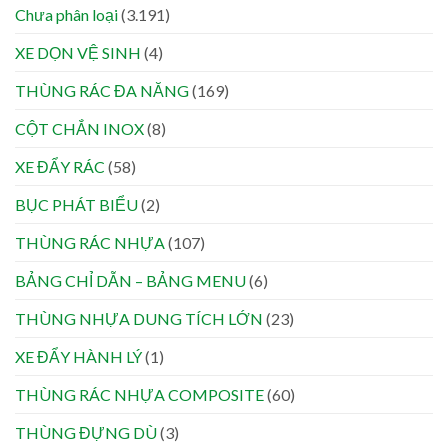
Chưa phân loại
(3.191)
XE DỌN VỆ SINH
(4)
THÙNG RÁC ĐA NĂNG
(169)
CỘT CHẮN INOX
(8)
XE ĐẨY RÁC
(58)
BỤC PHÁT BIỂU
(2)
THÙNG RÁC NHỰA
(107)
BẢNG CHỈ DẪN – BẢNG MENU
(6)
THÙNG NHỰA DUNG TÍCH LỚN
(23)
XE ĐẨY HÀNH LÝ
(1)
THÙNG RÁC NHỰA COMPOSITE
(60)
THÙNG ĐỰNG DÙ
(3)