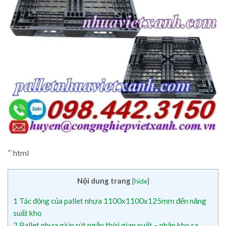
“`html
Nội dung trang
[
hide
]
1
Tác động của pallet nhựa 1100x1100x125mm đến năng
suất kho
2
Pallet nhựa giúp rút ngắn thời gian xuất – nhập kho ra