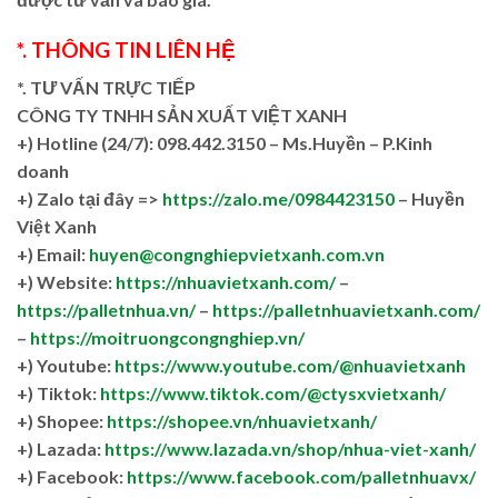
*. THÔNG TIN LIÊN HỆ
*. TƯ VẤN TRỰC TIẾP
CÔNG TY TNHH SẢN XUẤT VIỆT XANH
+)
Hotline (24/7): 098.442.3150 – Ms.Huyền – P.Kinh
doanh
+)
Zalo tại đây =>
https://zalo.me/0984423150
– Huyền
Việt Xanh
+) Email:
huyen@congnghiepvietxanh.com.vn
+) Website:
https://nhuavietxanh.com/
–
https://palletnhua.vn/
–
https://palletnhuavietxanh.com/
–
https://moitruongcongnghiep.vn/
+) Youtube:
https://www.youtube.com/@nhuavietxanh
+) Tiktok:
https://www.tiktok.com/@ctysxvietxanh/
+) Shopee:
https://shopee.vn/nhuavietxanh/
+) Lazada:
https://www.lazada.vn/shop/nhua-viet-xanh/
+) Facebook:
https://www.facebook.com/palletnhuavx/