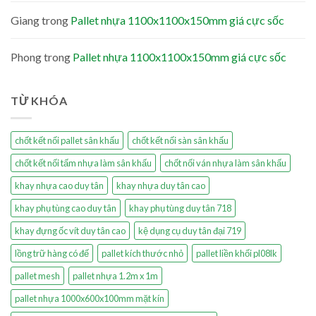
Giang
trong
Pallet nhựa 1100x1100x150mm giá cực sốc
Phong
trong
Pallet nhựa 1100x1100x150mm giá cực sốc
TỪ KHÓA
chốt kết nối pallet sân khấu
chốt kết nối sàn sân khấu
chốt kết nối tấm nhựa làm sân khấu
chốt nối ván nhựa làm sân khấu
khay nhựa cao duy tân
khay nhựa duy tân cao
khay phụ tùng cao duy tân
khay phụ tùng duy tân 718
khay đựng ốc vít duy tân cao
kệ dụng cụ duy tân đại 719
lồng trữ hàng có đế
pallet kích thước nhỏ
pallet liền khối pl08lk
pallet mesh
pallet nhựa 1.2m x 1m
pallet nhựa 1000x600x100mm mặt kín