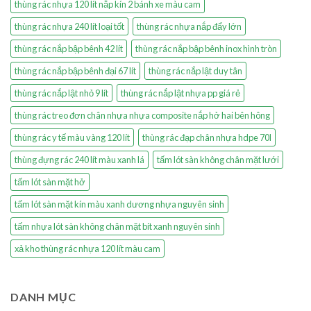
thùng rác nhựa 120 lít nắp kín 2 bánh xe màu cam
thùng rác nhựa 240 lít loại tốt
thùng rác nhựa nắp đẩy lớn
thùng rác nắp bập bênh 42 lít
thùng rác nắp bập bênh inox hình tròn
thùng rác nắp bập bênh đại 67 lít
thùng rác nắp lật duy tân
thùng rác nắp lật nhỏ 9 lít
thùng rác nắp lật nhựa pp giá rẻ
thùng rác treo đơn chân nhựa nhựa composite nắp hở hai bên hông
thùng rác y tế màu vàng 120 lít
thùng rác đạp chân nhựa hdpe 70l
thùng đựng rác 240 lít màu xanh lá
tấm lót sàn không chân mặt lưới
tấm lót sàn mặt hở
tấm lót sàn mặt kín màu xanh dương nhựa nguyên sinh
tấm nhựa lót sàn không chân mặt bít xanh nguyên sinh
xả kho thùng rác nhựa 120 lít màu cam
DANH MỤC