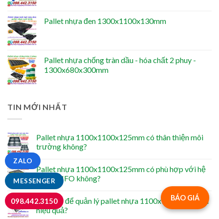
Pallet nhựa đen 1300x1100x130mm
Pallet nhựa chống tràn dầu - hóa chất 2 phuy -
1300x680x300mm
TIN MỚI NHẤT
Pallet nhựa 1100x1100x125mm có thân thiện môi
trường không?
ZALO
Pallet nhựa 1100x1100x125mm có phù hợp với hệ
thống FIFO không?
MESSENGER
BÁO GIÁ
Làm sao để quản lý pallet nhựa 1100x1100x125mm
098.442.3150
hiệu quả?