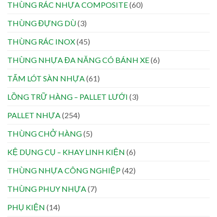
THÙNG RÁC NHỰA COMPOSITE
(60)
THÙNG ĐỰNG DÙ
(3)
THÙNG RÁC INOX
(45)
THÙNG NHỰA ĐA NĂNG CÓ BÁNH XE
(6)
TẤM LÓT SÀN NHỰA
(61)
LỒNG TRỮ HÀNG – PALLET LƯỚI
(3)
PALLET NHỰA
(254)
THÙNG CHỞ HÀNG
(5)
KỆ DỤNG CỤ – KHAY LINH KIỆN
(6)
THÙNG NHỰA CÔNG NGHIỆP
(42)
THÙNG PHUY NHỰA
(7)
PHỤ KIỆN
(14)