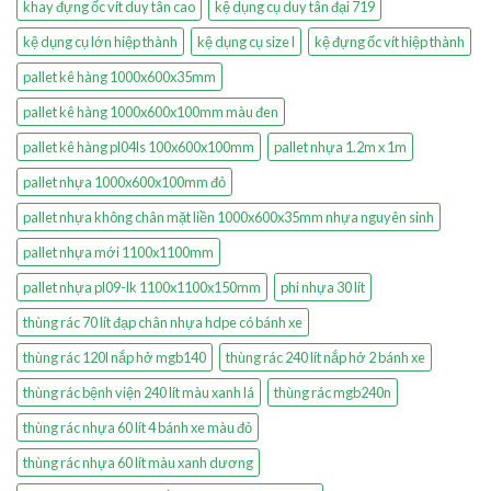
khay đựng ốc vít duy tân cao
kệ dụng cụ duy tân đại 719
kệ dụng cụ lớn hiệp thành
kệ dụng cụ size l
kệ đựng ốc vít hiệp thành
pallet kê hàng 1000x600x35mm
pallet kê hàng 1000x600x100mm màu đen
pallet kê hàng pl04ls 100x600x100mm
pallet nhựa 1.2m x 1m
pallet nhựa 1000x600x100mm đỏ
pallet nhựa không chân mặt liền 1000x600x35mm nhựa nguyên sinh
pallet nhựa mới 1100x1100mm
pallet nhựa pl09-lk 1100x1100x150mm
phi nhựa 30 lít
thùng rác 70 lít đạp chân nhựa hdpe có bánh xe
thùng rác 120l nắp hở mgb140
thùng rác 240 lít nắp hở 2 bánh xe
thùng rác bệnh viện 240 lít màu xanh lá
thùng rác mgb240n
thùng rác nhựa 60 lít 4 bánh xe màu đỏ
thùng rác nhựa 60 lít màu xanh dương