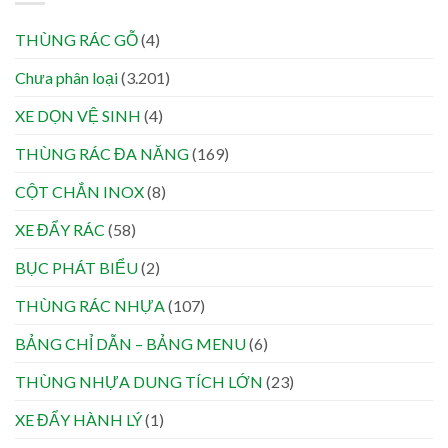
THÙNG RÁC GỖ
(4)
Chưa phân loại
(3.201)
XE DỌN VỆ SINH
(4)
THÙNG RÁC ĐA NĂNG
(169)
CỘT CHẮN INOX
(8)
XE ĐẨY RÁC
(58)
BỤC PHÁT BIỂU
(2)
THÙNG RÁC NHỰA
(107)
BẢNG CHỈ DẪN – BẢNG MENU
(6)
THÙNG NHỰA DUNG TÍCH LỚN
(23)
XE ĐẨY HÀNH LÝ
(1)