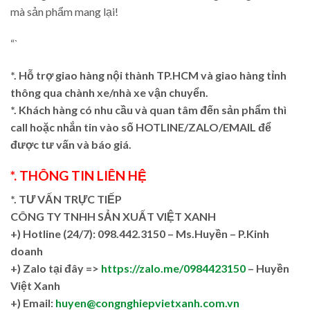
mà sản phẩm mang lại!
“`
*. Hỗ trợ giao hàng nội thành TP.HCM và giao hàng tỉnh
thông qua chành xe/nhà xe vận chuyển.
*. Khách hàng có nhu cầu và quan tâm đến sản phẩm thì
call hoặc nhắn tin vào số HOTLINE/ZALO/EMAIL để
được tư vấn và báo giá.
*. THÔNG TIN LIÊN HỆ
*. TƯ VẤN TRỰC TIẾP
CÔNG TY TNHH SẢN XUẤT VIỆT XANH
+)
Hotline (24/7): 098.442.3150 – Ms.Huyền – P.Kinh
doanh
+)
Zalo tại đây =>
https://zalo.me/0984423150
– Huyền
Việt Xanh
+) Email:
huyen@congnghiepvietxanh.com.vn