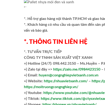
“`
*. Hỗ trợ giao hàng nội thành TP.HCM và giao hà
*. Khách hàng có nhu cầu và quan tâm đến sản 
vấn và báo giá.
*. THÔNG TIN LIÊN HỆ
*. TƯ VẤN TRỰC TIẾP
CÔNG TY TNHH SẢN XUẤT VIỆT XANH
+)
Hotline (24/7): 098.442.3150 – Ms.Huyền – P
+)
Zalo tại đây =>
https://zalo.me/0984423150
– 
+) Email:
huyen@congnghiepvietxanh.com.vn
+) Website:
https://nhuavietxanh.com/
–
https://
https://moitruongcongnghiep.vn/
+) Youtube:
https://www.youtube.com/@nhuavie
+) Tiktok:
https://www.tiktok.com/@ctysxvietxa
+) Shopee:
https://shopee.vn/nhuavietxanh/