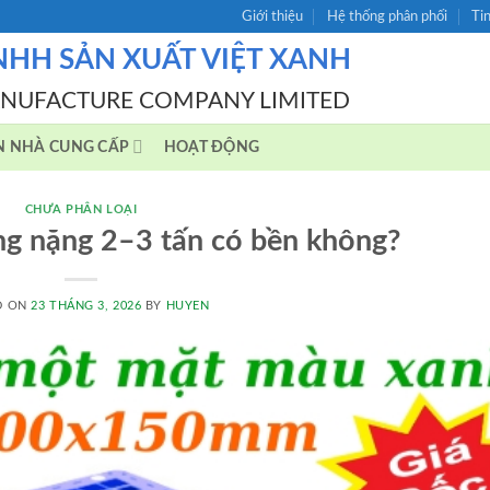
Giới thiệu
Hệ thống phân phối
Ti
NHH SẢN XUẤT VIỆT XANH
ANUFACTURE COMPANY LIMITED
N NHÀ CUNG CẤP
HOẠT ĐỘNG
CHƯA PHÂN LOẠI
ng nặng 2–3 tấn có bền không?
D ON
23 THÁNG 3, 2026
BY
HUYEN