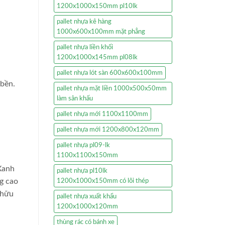
1200x1000x150mm pl10lk
pallet nhựa kê hàng
1000x600x100mm mặt phẳng
pallet nhựa liền khối
1200x1000x145mm pl08lk
pallet nhựa lót sàn 600x600x100mm
 bền.
pallet nhựa mặt liền 1000x500x50mm
làm sân khấu
pallet nhựa mới 1100x1100mm
pallet nhựa mới 1200x800x120mm
pallet nhựa pl09-lk
1100x1100x150mm
 Xanh
pallet nhựa pl10lk
ng cao
1200x1000x150mm có lõi thép
 hữu
pallet nhựa xuất khẩu
1200x1000x120mm
thùng rác có bánh xe