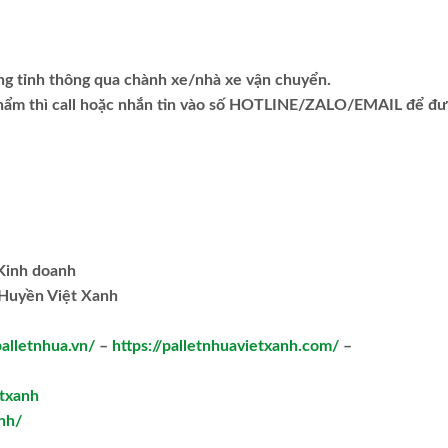
ng tỉnh thông qua chành xe/nhà xe vận chuyển.
phẩm thì call hoặc nhắn tin vào số HOTLINE/ZALO/EMAIL để đ
.Kinh doanh
Huyền Việt Xanh
palletnhua.vn/
–
https://palletnhuavietxanh.com/
–
txanh
nh/