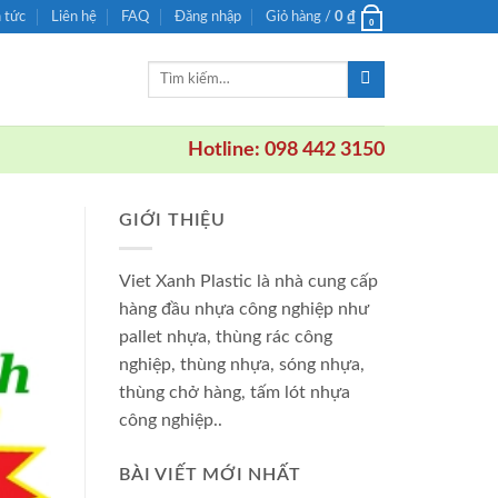
n tức
Liên hệ
FAQ
Đăng nhập
Giỏ hàng /
0
₫
0
Tìm
kiếm:
Hotline: 098 442 3150
GIỚI THIỆU
Viet Xanh Plastic là nhà cung cấp
hàng đầu nhựa công nghiệp như
pallet nhựa, thùng rác công
nghiệp, thùng nhựa, sóng nhựa,
thùng chở hàng, tấm lót nhựa
công nghiệp..
BÀI VIẾT MỚI NHẤT