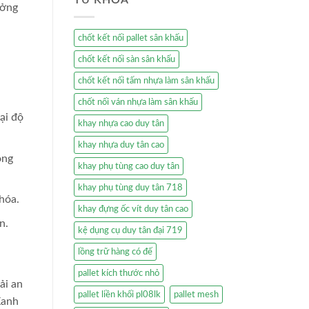
ưởng
chốt kết nối pallet sân khấu
chốt kết nối sàn sân khấu
chốt kết nối tấm nhựa làm sân khấu
chốt nối ván nhựa làm sân khấu
ại độ
khay nhựa cao duy tân
khay nhựa duy tân cao
ộng
khay phụ tùng cao duy tân
khay phụ tùng duy tân 718
hóa.
khay đựng ốc vít duy tân cao
n.
kệ dụng cụ duy tân đại 719
lồng trữ hàng có đế
pallet kích thước nhỏ
ải an
pallet liền khối pl08lk
pallet mesh
Xanh