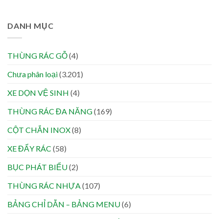
DANH MỤC
THÙNG RÁC GỖ
(4)
Chưa phân loại
(3.201)
XE DỌN VỆ SINH
(4)
THÙNG RÁC ĐA NĂNG
(169)
CỘT CHẮN INOX
(8)
XE ĐẨY RÁC
(58)
BỤC PHÁT BIỂU
(2)
THÙNG RÁC NHỰA
(107)
BẢNG CHỈ DẪN – BẢNG MENU
(6)