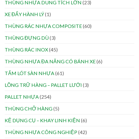
THÙNG NHỰA DUNG TÍCH LỚN
(23)
XE ĐẨY HÀNH LÝ
(1)
THÙNG RÁC NHỰA COMPOSITE
(60)
THÙNG ĐỰNG DÙ
(3)
THÙNG RÁC INOX
(45)
THÙNG NHỰA ĐA NĂNG CÓ BÁNH XE
(6)
TẤM LÓT SÀN NHỰA
(61)
LỒNG TRỮ HÀNG – PALLET LƯỚI
(3)
PALLET NHỰA
(254)
THÙNG CHỞ HÀNG
(5)
KỆ DỤNG CỤ – KHAY LINH KIỆN
(6)
THÙNG NHỰA CÔNG NGHIỆP
(42)