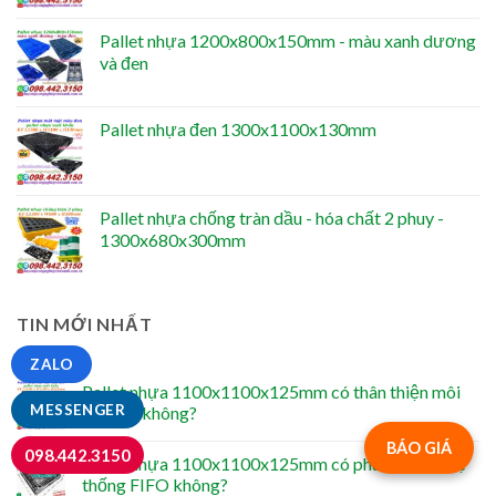
Pallet nhựa 1200x800x150mm - màu xanh dương
và đen
Pallet nhựa đen 1300x1100x130mm
Pallet nhựa chống tràn dầu - hóa chất 2 phuy -
1300x680x300mm
TIN MỚI NHẤT
ZALO
Pallet nhựa 1100x1100x125mm có thân thiện môi
MESSENGER
trường không?
BÁO GIÁ
098.442.3150
Pallet nhựa 1100x1100x125mm có phù hợp với hệ
thống FIFO không?