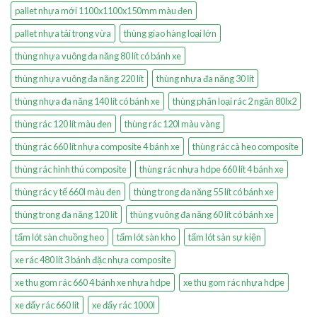
pallet nhựa mới 1100x1100x150mm màu đen
pallet nhựa tải trọng vừa
thùng giao hàng loại lớn
thùng nhựa vuông đa năng 80 lít có bánh xe
thùng nhựa vuông đa năng 220 lít
thùng nhựa đa năng 30 lít
thùng nhựa đa năng 140 lít có bánh xe
thùng phân loại rác 2 ngăn 80lx2
thùng rác 120 lít màu đen
thùng rác 120l màu vàng
thùng rác 660 lít nhựa composite 4 bánh xe
thùng rác cà heo composite
thùng rác hình thú composite
thùng rác nhựa hdpe 660 lít 4 bánh xe
thùng rác y tế 660l màu đen
thùng trong đa năng 55 lít có bánh xe
thùng trong đa năng 120 lít
thùng vuông đa năng 60 lít có bánh xe
tấm lót sàn chuồng heo
tấm lót sàn kho
tấm lót sàn sự kiện
xe rác 480 lít 3 bánh đặc nhựa composite
xe thu gom rác 660 4 bánh xe nhựa hdpe
xe thu gom rác nhựa hdpe
xe đẩy rác 660 lít
xe đẩy rác 1000l