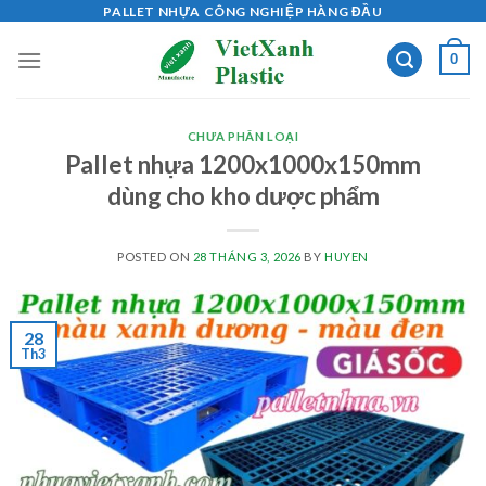
Skip
PALLET NHỰA CÔNG NGHIỆP HÀNG ĐẦU
to
0
content
CHƯA PHÂN LOẠI
Pallet nhựa 1200x1000x150mm
dùng cho kho dược phẩm
POSTED ON
28 THÁNG 3, 2026
BY
HUYEN
28
Th3