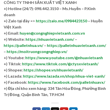
CÔNG TY TNHH SẢN XUẤT VIỆT XANH
+)
Hotline (24/7): 098.442.3150 – Ms.Huyền – P.Kinh
doanh
+)
Zalo tại đây =>
https://zalo.me/0984423150
– Huyền
Việt Xanh
+) Email:
huyen@congnghiepvietxanh.com.vn
+) Website:
https://nhuavietxanh.com/
–
https://palletnhua.vn/
–
https://palletnhuavietxanh.com/
–
https://moitruongcongnghiep.vn/
+) Youtube:
https://www.youtube.com/@nhuavietxanh
+) Tiktok:
https://www.tiktok.com/@ctysxvietxanh/
+) Shopee:
https://shopee.vn/nhuavietxanh/
+) Lazada:
https://www.lazada.vn/shop/nhua-viet-xanh/
+) Facebook:
https://www.facebook.com/palletnhuavx/
+)
Địa chỉ kho xem hàng: 334 Tân Hòa Đông, Phường Bình
Trị Đông, Quận Bình Tân, TP.HCM