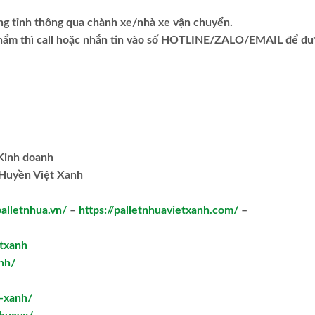
ng tỉnh thông qua chành xe/nhà xe vận chuyển.
phẩm thì call hoặc nhắn tin vào số HOTLINE/ZALO/EMAIL để đ
.Kinh doanh
Huyền Việt Xanh
palletnhua.vn/
–
https://palletnhuavietxanh.com/
–
txanh
nh/
t-xanh/