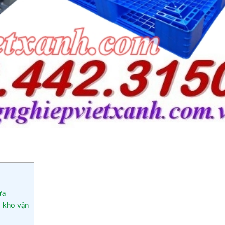
ựa
o kho vận