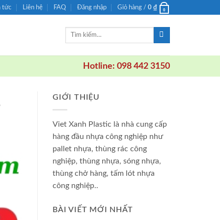
n tức
Liên hệ
FAQ
Đăng nhập
Giỏ hàng /
0
₫
0
Tìm
kiếm:
Hotline: 098 442 3150
GIỚI THIỆU
?
Viet Xanh Plastic là nhà cung cấp
hàng đầu nhựa công nghiệp như
pallet nhựa, thùng rác công
nghiệp, thùng nhựa, sóng nhựa,
thùng chở hàng, tấm lót nhựa
công nghiệp..
BÀI VIẾT MỚI NHẤT