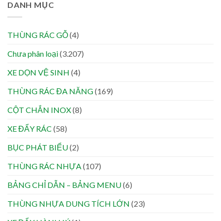
DANH MỤC
THÙNG RÁC GỖ
(4)
Chưa phân loại
(3.207)
XE DỌN VỆ SINH
(4)
THÙNG RÁC ĐA NĂNG
(169)
CỘT CHẮN INOX
(8)
XE ĐẨY RÁC
(58)
BỤC PHÁT BIỂU
(2)
THÙNG RÁC NHỰA
(107)
BẢNG CHỈ DẪN – BẢNG MENU
(6)
THÙNG NHỰA DUNG TÍCH LỚN
(23)