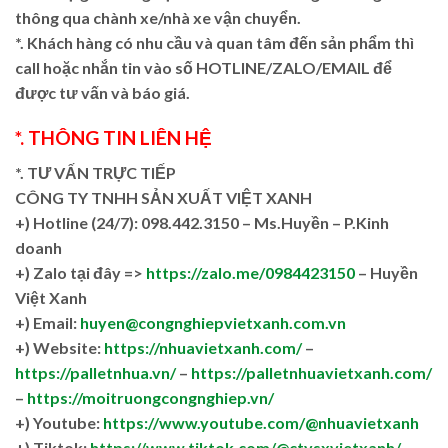
thông qua chành xe/nhà xe vận chuyển.
*. Khách hàng có nhu cầu và quan tâm đến sản phẩm thì
call hoặc nhắn tin vào số HOTLINE/ZALO/EMAIL để
được tư vấn và báo giá.
*. THÔNG TIN LIÊN HỆ
*. TƯ VẤN TRỰC TIẾP
CÔNG TY TNHH SẢN XUẤT VIỆT XANH
+)
Hotline (24/7): 098.442.3150 – Ms.Huyền – P.Kinh
doanh
+)
Zalo tại đây =>
https://zalo.me/0984423150
– Huyền
Việt Xanh
+) Email:
huyen@congnghiepvietxanh.com.vn
+) Website:
https://nhuavietxanh.com/
–
https://palletnhua.vn/
–
https://palletnhuavietxanh.com/
–
https://moitruongcongnghiep.vn/
+) Youtube:
https://www.youtube.com/@nhuavietxanh
+) Tiktok:
https://www.tiktok.com/@ctysxvietxanh/