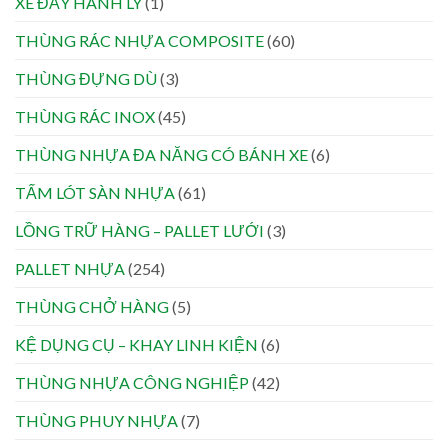
XE ĐẨY HÀNH LÝ
(1)
THÙNG RÁC NHỰA COMPOSITE
(60)
THÙNG ĐỰNG DÙ
(3)
THÙNG RÁC INOX
(45)
THÙNG NHỰA ĐA NĂNG CÓ BÁNH XE
(6)
TẤM LÓT SÀN NHỰA
(61)
LỒNG TRỮ HÀNG – PALLET LƯỚI
(3)
PALLET NHỰA
(254)
THÙNG CHỞ HÀNG
(5)
KỆ DỤNG CỤ – KHAY LINH KIỆN
(6)
THÙNG NHỰA CÔNG NGHIỆP
(42)
THÙNG PHUY NHỰA
(7)