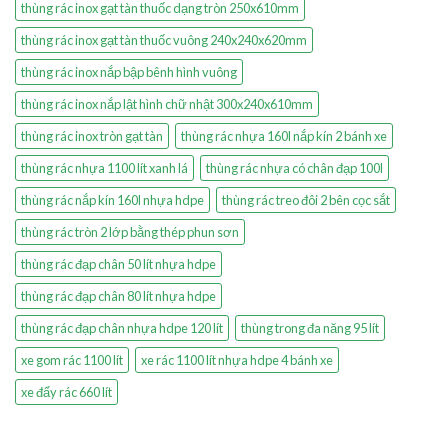
thùng rác inox gạt tàn thuốc dạng tròn 250x610mm
thùng rác inox gạt tàn thuốc vuông 240x240x620mm
thùng rác inox nắp bập bênh hình vuông
thùng rác inox nắp lật hình chữ nhật 300x240x610mm
thùng rác inox tròn gạt tàn
thùng rác nhựa 160l nắp kín 2 bánh xe
thùng rác nhựa 1100 lít xanh lá
thùng rác nhựa có chân đạp 100l
thùng rác nắp kín 160l nhựa hdpe
thùng rác treo đôi 2 bên cọc sắt
thùng rác tròn 2 lớp bằng thép phun sơn
thùng rác đạp chân 50 lít nhựa hdpe
thùng rác đạp chân 80 lít nhựa hdpe
thùng rác đạp chân nhựa hdpe 120 lít
thùng trong đa năng 95 lít
xe gom rác 1100 lít
xe rác 1100 lít nhựa hdpe 4 bánh xe
xe đẩy rác 660 lít