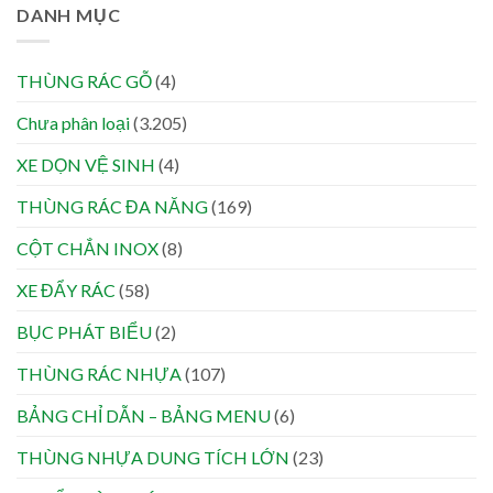
DANH MỤC
THÙNG RÁC GỖ
(4)
Chưa phân loại
(3.205)
XE DỌN VỆ SINH
(4)
THÙNG RÁC ĐA NĂNG
(169)
CỘT CHẮN INOX
(8)
XE ĐẨY RÁC
(58)
BỤC PHÁT BIỂU
(2)
THÙNG RÁC NHỰA
(107)
BẢNG CHỈ DẪN – BẢNG MENU
(6)
THÙNG NHỰA DUNG TÍCH LỚN
(23)