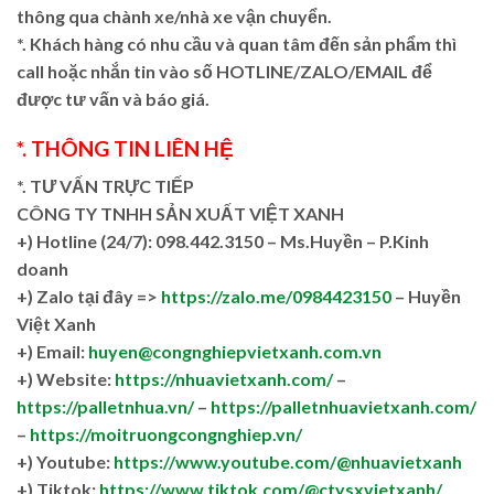
thông qua chành xe/nhà xe vận chuyển.
*. Khách hàng có nhu cầu và quan tâm đến sản phẩm thì
call hoặc nhắn tin vào số HOTLINE/ZALO/EMAIL để
được tư vấn và báo giá.
*. THÔNG TIN LIÊN HỆ
*. TƯ VẤN TRỰC TIẾP
CÔNG TY TNHH SẢN XUẤT VIỆT XANH
+)
Hotline (24/7): 098.442.3150 – Ms.Huyền – P.Kinh
doanh
+)
Zalo tại đây =>
https://zalo.me/0984423150
– Huyền
Việt Xanh
+) Email:
huyen@congnghiepvietxanh.com.vn
+) Website:
https://nhuavietxanh.com/
–
https://palletnhua.vn/
–
https://palletnhuavietxanh.com/
–
https://moitruongcongnghiep.vn/
+) Youtube:
https://www.youtube.com/@nhuavietxanh
+) Tiktok:
https://www.tiktok.com/@ctysxvietxanh/