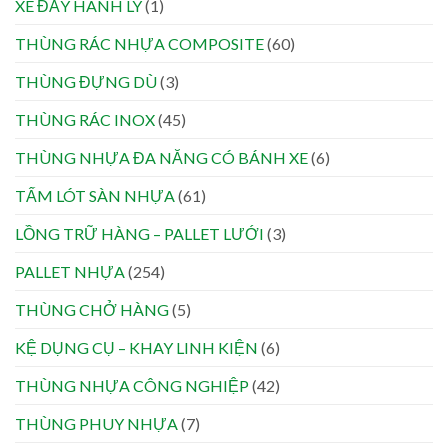
XE ĐẨY HÀNH LÝ
(1)
THÙNG RÁC NHỰA COMPOSITE
(60)
THÙNG ĐỰNG DÙ
(3)
THÙNG RÁC INOX
(45)
THÙNG NHỰA ĐA NĂNG CÓ BÁNH XE
(6)
TẤM LÓT SÀN NHỰA
(61)
LỒNG TRỮ HÀNG – PALLET LƯỚI
(3)
PALLET NHỰA
(254)
THÙNG CHỞ HÀNG
(5)
KỆ DỤNG CỤ – KHAY LINH KIỆN
(6)
THÙNG NHỰA CÔNG NGHIỆP
(42)
THÙNG PHUY NHỰA
(7)