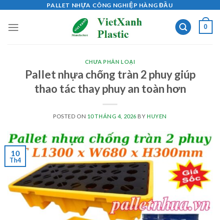
Skip
PALLET NHỰA CÔNG NGHIỆP HÀNG ĐẦU
to
0
content
CHƯA PHÂN LOẠI
Pallet nhựa chống tràn 2 phuy giúp
thao tác thay phuy an toàn hơn
POSTED ON
10 THÁNG 4, 2026
BY
HUYEN
10
Th4