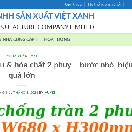
Giới thiệu
Hệ thống phân phối
Ti
NHH SẢN XUẤT VIỆT XANH
ANUFACTURE COMPANY LIMITED
N NHÀ CUNG CẤP
HOẠT ĐỘNG
CHƯA PHÂN LOẠI
u & hóa chất 2 phuy – bước nhỏ, hiệ
quả lớn
D ON
11 THÁNG 4, 2026
BY
HUYEN