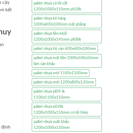
n cậy
pallet nhựa có lõi sắt
1200x1000x150mm pl10lk
am kết
pallet nhựa kê hàng
1000x600x100mm mặt phẳng
Phuy
pallet nhựa liền khối
1200x1000x145mm pl08lk
an
pallet nhựa lót sàn 600x600x100mm
pallet nhựa mặt liền 1000x500x50mm
làm sân khấu
pallet nhựa mới 1100x1100mm
pallet nhựa mới 1200x800x120mm
pallet nhựa pl09-lk
1100x1100x150mm
pallet nhựa pl10lk
1200x1000x150mm có lõi thép
pallet nhựa xuất khẩu
 định
1200x1000x120mm