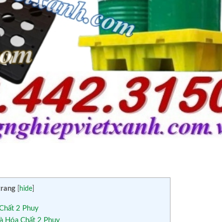
trang
[
hide
]
Chất 2 Phuy
và Hóa Chất 2 Phuy