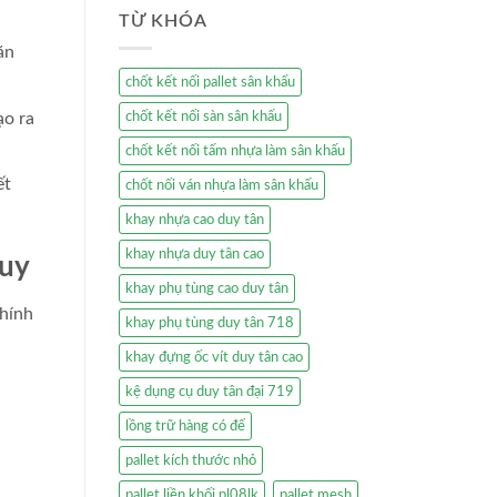
TỪ KHÓA
ăn
chốt kết nối pallet sân khấu
ạo ra
chốt kết nối sàn sân khấu
chốt kết nối tấm nhựa làm sân khấu
ết
chốt nối ván nhựa làm sân khấu
khay nhựa cao duy tân
khay nhựa duy tân cao
huy
khay phụ tùng cao duy tân
chính
khay phụ tùng duy tân 718
khay đựng ốc vít duy tân cao
kệ dụng cụ duy tân đại 719
lồng trữ hàng có đế
pallet kích thước nhỏ
pallet liền khối pl08lk
pallet mesh