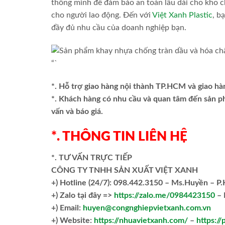
thông minh để đảm bảo an toàn lâu dài cho kho 
cho người lao động. Đến với
Việt Xanh Plastic
, b
đầy đủ nhu cầu của doanh nghiệp bạn.
“`
*. Hỗ trợ giao hàng nội thành TP.HCM và giao hà
*. Khách hàng có nhu cầu và quan tâm đến sản 
vấn và báo giá.
*. THÔNG TIN LIÊN HỆ
*. TƯ VẤN TRỰC TIẾP
CÔNG TY TNHH SẢN XUẤT VIỆT XANH
+)
Hotline (24/7): 098.442.3150 – Ms.Huyền – P
+)
Zalo tại đây =>
https://zalo.me/0984423150
– 
+) Email:
huyen@congnghiepvietxanh.com.vn
+) Website:
https://nhuavietxanh.com/
–
https://