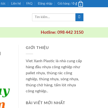
n tức
Liên hệ
FAQ
Đăng nhập
Giỏ hàng /
0
₫
0
Tìm
kiếm:
Hotline: 098 442 3150
GIỚI THIỆU
u
Viet Xanh Plastic là nhà cung cấp
hàng đầu nhựa công nghiệp như
pallet nhựa, thùng rác công
nghiệp, thùng nhựa, sóng nhựa,
thùng chở hàng, tấm lót nhựa
công nghiệp..
BÀI VIẾT MỚI NHẤT