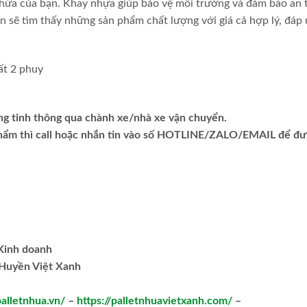
chứa của bạn. Khay nhựa giúp bảo vệ môi trường và đảm bảo an 
ạn sẽ tìm thấy những sản phẩm chất lượng với giá cả hợp lý, đáp
ng tỉnh thông qua chành xe/nhà xe vận chuyển.
phẩm thì call hoặc nhắn tin vào số HOTLINE/ZALO/EMAIL để đ
.Kinh doanh
Huyền Việt Xanh
palletnhua.vn/
–
https://palletnhuavietxanh.com/
–