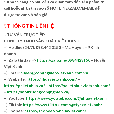
*. Khách hàng có nhu cầu và quan tâm đến sản phẩm thì
call hoặc nhắn tin vào số HOTLINE/ZALO/EMAIL để
được tư vấn và báo giá.
*. THÔNG TIN LIÊN HỆ
*. TƯ VẤN TRỰC TIẾP
CÔNG TY TNHH SẢN XUẤT VIỆT XANH
+)
Hotline (24/7): 098.442.3150 – Ms.Huyền – P.Kinh
doanh
+)
Zalo tại đây =>
https://zalo.me/0984423150
– Huyền
Việt Xanh
+) Email:
huyen@congnghiepvietxanh.com.vn
+) Website:
https://nhuavietxanh.com/
–
https://palletnhua.vn/
–
https://palletnhuavietxanh.com/
–
https://moitruongcongnghiep.vn/
+) Youtube:
https://www.youtube.com/@nhuavietxanh
+) Tiktok:
https://www.tiktok.com/@ctysxvietxanh/
+) Shopee:
https://shopee.vn/nhuavietxanh/