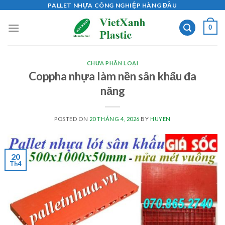
Skip
PALLET NHỰA CÔNG NGHIỆP HÀNG ĐẦU
to
0
content
CHƯA PHÂN LOẠI
Coppha nhựa làm nền sân khấu đa
năng
POSTED ON
20 THÁNG 4, 2026
BY
HUYEN
20
Th4