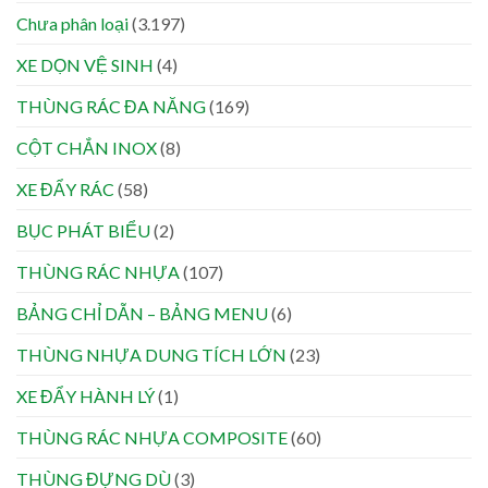
Chưa phân loại
(3.197)
XE DỌN VỆ SINH
(4)
THÙNG RÁC ĐA NĂNG
(169)
CỘT CHẮN INOX
(8)
XE ĐẨY RÁC
(58)
BỤC PHÁT BIỂU
(2)
THÙNG RÁC NHỰA
(107)
BẢNG CHỈ DẪN – BẢNG MENU
(6)
THÙNG NHỰA DUNG TÍCH LỚN
(23)
XE ĐẨY HÀNH LÝ
(1)
THÙNG RÁC NHỰA COMPOSITE
(60)
THÙNG ĐỰNG DÙ
(3)