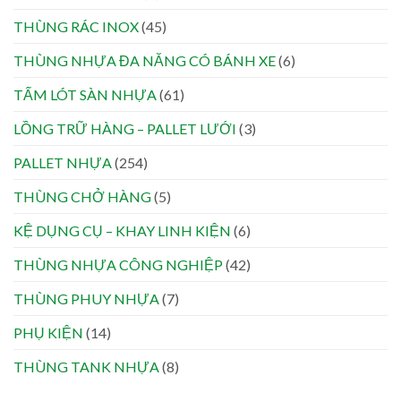
THÙNG RÁC INOX
(45)
THÙNG NHỰA ĐA NĂNG CÓ BÁNH XE
(6)
TẤM LÓT SÀN NHỰA
(61)
LỒNG TRỮ HÀNG – PALLET LƯỚI
(3)
PALLET NHỰA
(254)
THÙNG CHỞ HÀNG
(5)
KỆ DỤNG CỤ – KHAY LINH KIỆN
(6)
THÙNG NHỰA CÔNG NGHIỆP
(42)
THÙNG PHUY NHỰA
(7)
PHỤ KIỆN
(14)
THÙNG TANK NHỰA
(8)