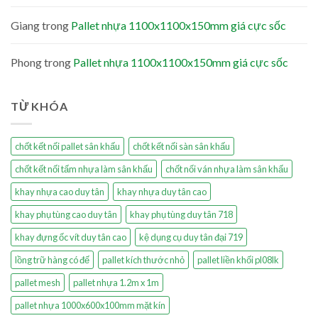
Giang
trong
Pallet nhựa 1100x1100x150mm giá cực sốc
Phong
trong
Pallet nhựa 1100x1100x150mm giá cực sốc
TỪ KHÓA
chốt kết nối pallet sân khấu
chốt kết nối sàn sân khấu
chốt kết nối tấm nhựa làm sân khấu
chốt nối ván nhựa làm sân khấu
khay nhựa cao duy tân
khay nhựa duy tân cao
khay phụ tùng cao duy tân
khay phụ tùng duy tân 718
khay đựng ốc vít duy tân cao
kệ dụng cụ duy tân đại 719
lồng trữ hàng có đế
pallet kích thước nhỏ
pallet liền khối pl08lk
pallet mesh
pallet nhựa 1.2m x 1m
pallet nhựa 1000x600x100mm mặt kín