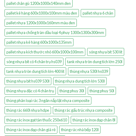
pallet chân gù 1200x1000x140mm đen
pallet kê hàng 600x1000x100mm màu đen
pallet nhựa 6 chân
pallet nhựa 1200x1000x160mm màu đen
pallet nhựa chống tràn dầu loại 4 phuy 1300x1300x300mm
pallet nhựa kê hàng 600x1000x135mm
pallet nhựa kích thước nhỏ 600x1000x100mm
sóng nhựa bít 530 lít
sóng nhựa bít có 4 chân trụ hs039
tank nhựa tròn dung tích lớn 250l
tank nhựa tròn dung tích lớn 400 lít
thùng nhựa 530l hs039
thùng nhựa bít hs039 530l
thùng nhựa dung tích lớn 530l
thùng nhựa đặc có 4 chân trụ
thùng phuy 30l
thùng phuy 50l
thùng phân loại rác 3 ngăn nắp lật nhựa composite
thùng rác 660l nhựa hdpe
thùng rác gấu trúc nhựa composite
thùng rác inox gạt tàn thuốc 250x610
thùng rác inox đạp chân 8l
thùng rác inox đạp chân giá rẻ
thùng rác nhà bếp 120l