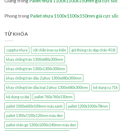
Giang
trong
Pallet nhựa 1100x1100x150mm giá cực sốc
Phong
trong
Pallet nhựa 1100x1100x150mm giá cực sốc
TỪ KHÓA
coppha nhựa
cột chắn inox sự kiện
giá thùng rác đạp chân 45 lít
khay chống tràn 1300x680x300mm
khay chống tràn 1300x1300x300mm
khay chống tràn dầu 2 phuy 1300x680x300mm
khay chống tràn dầu loại 2 phuy 1300x680x300mm
kệ dụng cụ 716
kệ dụng cụ đại
pallet 760x760x130mm
pallet 1000x600x100mm màu xanh
pallet 1200x1000x78mm
pallet 1300x1100x120mm màu đen
pallet chân gù 1200x1000x140mm màu đen