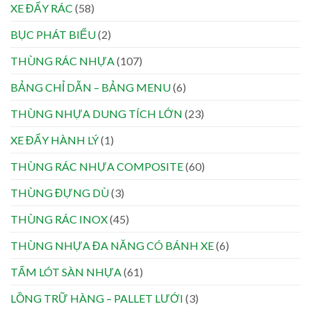
XE ĐẨY RÁC
(58)
BỤC PHÁT BIỂU
(2)
THÙNG RÁC NHỰA
(107)
BẢNG CHỈ DẪN – BẢNG MENU
(6)
THÙNG NHỰA DUNG TÍCH LỚN
(23)
XE ĐẨY HÀNH LÝ
(1)
THÙNG RÁC NHỰA COMPOSITE
(60)
THÙNG ĐỰNG DÙ
(3)
THÙNG RÁC INOX
(45)
THÙNG NHỰA ĐA NĂNG CÓ BÁNH XE
(6)
TẤM LÓT SÀN NHỰA
(61)
LỒNG TRỮ HÀNG – PALLET LƯỚI
(3)