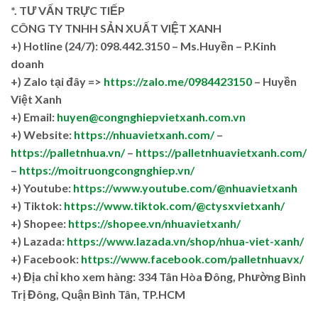
*. TƯ VẤN TRỰC TIẾP
CÔNG TY TNHH SẢN XUẤT VIỆT XANH
+)
Hotline (24/7): 098.442.3150 – Ms.Huyền – P.Kinh
doanh
+)
Zalo tại đây =>
https://zalo.me/0984423150
– Huyền
Việt Xanh
+) Email:
huyen@congnghiepvietxanh.com.vn
+) Website:
https://nhuavietxanh.com/
–
https://palletnhua.vn/
–
https://palletnhuavietxanh.com/
–
https://moitruongcongnghiep.vn/
+) Youtube:
https://www.youtube.com/@nhuavietxanh
+) Tiktok:
https://www.tiktok.com/@ctysxvietxanh/
+) Shopee:
https://shopee.vn/nhuavietxanh/
+) Lazada:
https://www.lazada.vn/shop/nhua-viet-xanh/
+) Facebook:
https://www.facebook.com/palletnhuavx/
+)
Địa chỉ kho xem hàng: 334 Tân Hòa Đông, Phường Bình
Trị Đông, Quận Bình Tân, TP.HCM