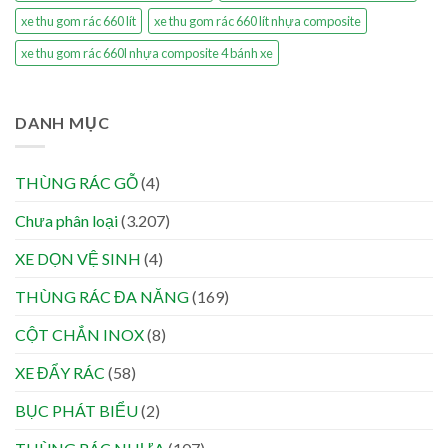
xe thu gom rác 660 lít
xe thu gom rác 660 lít nhựa composite
xe thu gom rác 660l nhựa composite 4 bánh xe
DANH MỤC
THÙNG RÁC GỖ
(4)
Chưa phân loại
(3.207)
XE DỌN VỆ SINH
(4)
THÙNG RÁC ĐA NĂNG
(169)
CỘT CHẮN INOX
(8)
XE ĐẨY RÁC
(58)
BỤC PHÁT BIỂU
(2)