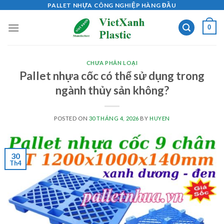
Skip
PALLET NHỰA CÔNG NGHIỆP HÀNG ĐẦU
to
0
content
CHƯA PHÂN LOẠI
Pallet nhựa cốc có thể sử dụng trong
ngành thủy sản không?
POSTED ON
30 THÁNG 4, 2026
BY
HUYEN
30
Th4