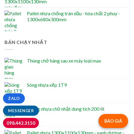
Pallet nhựa chống tràn dầu - hóa chất 2 phuy -
1300x680x300mm
BÁN CHẠY NHẤT
Thùng chở hàng sau xe máy loại max
Sóng nhựa xếp 1T9
ZALO
Thùng nhựa chữ nhật dung tích 200 lít
MESSENGER
BÁO GIÁ
098.442.3150
Pallet nhựa 1300x1100x130mm - xanh dương -