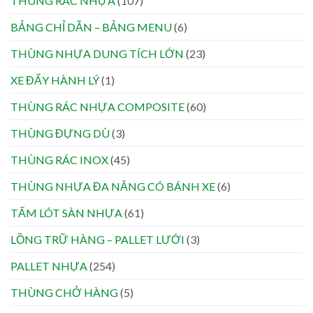
THÙNG RÁC NHỰA
(107)
BẢNG CHỈ DẪN – BẢNG MENU
(6)
THÙNG NHỰA DUNG TÍCH LỚN
(23)
XE ĐẨY HÀNH LÝ
(1)
THÙNG RÁC NHỰA COMPOSITE
(60)
THÙNG ĐỰNG DÙ
(3)
THÙNG RÁC INOX
(45)
THÙNG NHỰA ĐA NĂNG CÓ BÁNH XE
(6)
TẤM LÓT SÀN NHỰA
(61)
LỒNG TRỮ HÀNG – PALLET LƯỚI
(3)
PALLET NHỰA
(254)
THÙNG CHỞ HÀNG
(5)