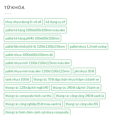
TỪ KHÓA
khay nhựa đựng ốc vít a8
kệ dụng cụ a9
pallet kê hàng 1000x600x100mm màu đen
pallet kê hàng pl04ls 100x600x100mm
pallet liền khối pl16-lk 1200x1200x150mm
pallet nhựa 1.2 mét vuông
pallet nhựa 1000x600x100mm đỏ
pallet nhựa mới 1100x1100x125mm màu đen
pallet nhựa mới màu đen 1100x1100x125mm
phi nhựa 30 lít
tank nhựa 100 lít
thùng rác 70 lít đạp chân nhựa hdpe có bánh xe
thùng rác 120l nắp hở mgb140
thùng rác 240 lít nắp hở 2 bánh xe
thùng rác composite hình con thú
thùng rác công cộng 240 lít xanh lá
thùng rác công nghiệp 85 lít màu xanh lá
thùng rác công viên 85l
thùng rác hình chim cánh cụt nhựa composite