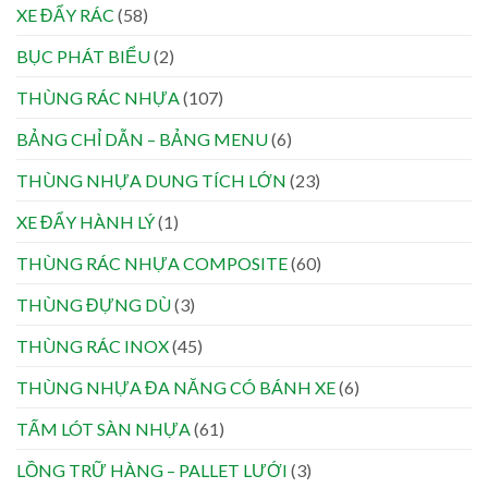
XE ĐẨY RÁC
(58)
BỤC PHÁT BIỂU
(2)
THÙNG RÁC NHỰA
(107)
BẢNG CHỈ DẪN – BẢNG MENU
(6)
THÙNG NHỰA DUNG TÍCH LỚN
(23)
XE ĐẨY HÀNH LÝ
(1)
THÙNG RÁC NHỰA COMPOSITE
(60)
THÙNG ĐỰNG DÙ
(3)
THÙNG RÁC INOX
(45)
THÙNG NHỰA ĐA NĂNG CÓ BÁNH XE
(6)
TẤM LÓT SÀN NHỰA
(61)
LỒNG TRỮ HÀNG – PALLET LƯỚI
(3)