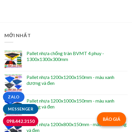
MỚI NHẤT
Pallet nhựa chống tràn BVMT 4 phuy -
1300x1300x300mm
Pallet nhựa 1200x1200x150mm - màu xanh
dương và đen
ZALO
Pallet nhựa 1200x1000x150mm - màu xanh
dương và đen
MESSENGER
BÁO GIÁ
098.442.3150
Pallet nhựa 1200x800x150mm - màu xanh dương
và đen