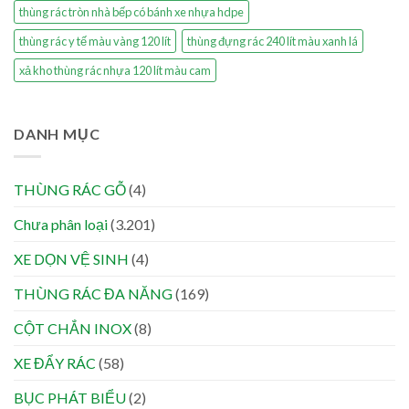
thùng rác tròn nhà bếp có bánh xe nhựa hdpe
thùng rác y tế màu vàng 120 lít
thùng đựng rác 240 lít màu xanh lá
xả kho thùng rác nhựa 120 lít màu cam
DANH MỤC
THÙNG RÁC GỖ
(4)
Chưa phân loại
(3.201)
XE DỌN VỆ SINH
(4)
THÙNG RÁC ĐA NĂNG
(169)
CỘT CHẮN INOX
(8)
XE ĐẨY RÁC
(58)
BỤC PHÁT BIỂU
(2)