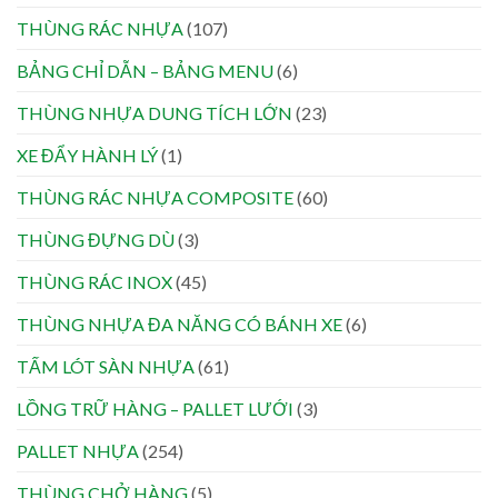
THÙNG RÁC NHỰA
(107)
BẢNG CHỈ DẪN – BẢNG MENU
(6)
THÙNG NHỰA DUNG TÍCH LỚN
(23)
XE ĐẨY HÀNH LÝ
(1)
THÙNG RÁC NHỰA COMPOSITE
(60)
THÙNG ĐỰNG DÙ
(3)
THÙNG RÁC INOX
(45)
THÙNG NHỰA ĐA NĂNG CÓ BÁNH XE
(6)
TẤM LÓT SÀN NHỰA
(61)
LỒNG TRỮ HÀNG – PALLET LƯỚI
(3)
PALLET NHỰA
(254)
THÙNG CHỞ HÀNG
(5)