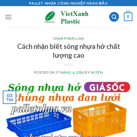
Skip
PALLET NHỰA CÔNG NGHIỆP HÀNG ĐẦU
to
0
content
CHƯA PHÂN LOẠI
Cách nhận biết sóng nhựa hở chất
lượng cao
POSTED ON
3 THÁNG 6, 2026
BY
HUYEN
03
Th6