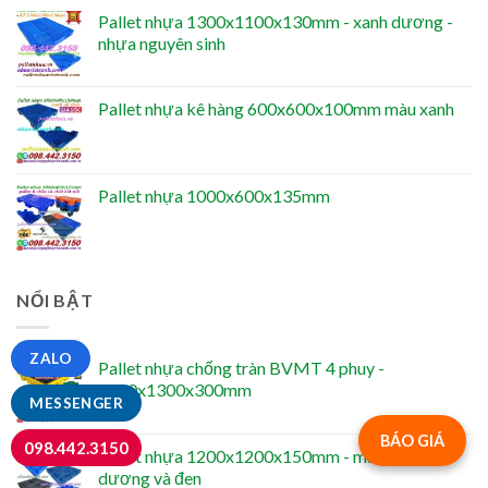
Pallet nhựa 1300x1100x130mm - xanh dương -
nhựa nguyên sinh
Pallet nhựa kê hàng 600x600x100mm màu xanh
Pallet nhựa 1000x600x135mm
NỔI BẬT
ZALO
Pallet nhựa chống tràn BVMT 4 phuy -
1300x1300x300mm
MESSENGER
BÁO GIÁ
098.442.3150
Pallet nhựa 1200x1200x150mm - màu xanh
dương và đen