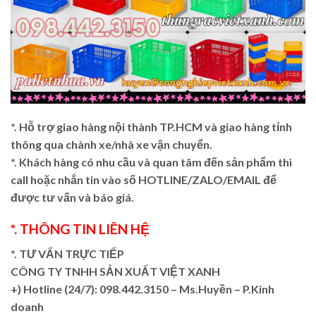
*. Hỗ trợ giao hàng nội thành TP.HCM và giao hàng tỉnh
thông qua chành xe/nhà xe vận chuyển.
*. Khách hàng có nhu cầu và quan tâm đến sản phẩm thì
call hoặc nhắn tin vào số HOTLINE/ZALO/EMAIL để
được tư vấn và báo giá.
*. THÔNG TIN LIÊN HỆ
*. TƯ VẤN TRỰC TIẾP
CÔNG TY TNHH SẢN XUẤT VIỆT XANH
+)
Hotline (24/7): 098.442.3150 – Ms.Huyền – P.Kinh
doanh