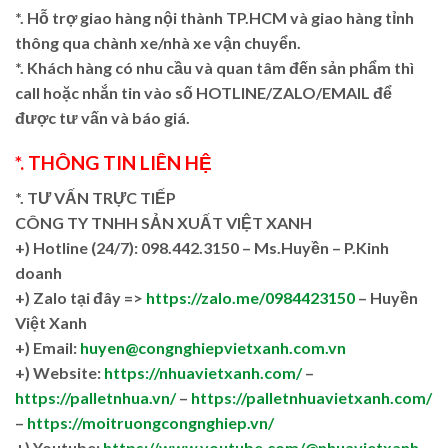
*. Hỗ trợ giao hàng nội thành TP.HCM và giao hàng tỉnh
thông qua chành xe/nhà xe vận chuyển.
*. Khách hàng có nhu cầu và quan tâm đến sản phẩm thì
call hoặc nhắn tin vào số HOTLINE/ZALO/EMAIL để
được tư vấn và báo giá.
*. THÔNG TIN LIÊN HỆ
*. TƯ VẤN TRỰC TIẾP
CÔNG TY TNHH SẢN XUẤT VIỆT XANH
+)
Hotline (24/7): 098.442.3150 – Ms.Huyền – P.Kinh
doanh
+)
Zalo tại đây =>
https://zalo.me/0984423150
– Huyền
Việt Xanh
+) Email:
huyen@congnghiepvietxanh.com.vn
+) Website:
https://nhuavietxanh.com/
–
https://palletnhua.vn/
–
https://palletnhuavietxanh.com/
–
https://moitruongcongnghiep.vn/
+) Youtube:
https://www.youtube.com/@nhuavietxanh