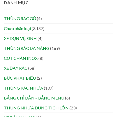
DANH MỤC
THÙNG RÁC GỖ
(4)
Chưa phân loại
(3.187)
XE DỌN VỆ SINH
(4)
THÙNG RÁC ĐA NĂNG
(169)
CỘT CHẮN INOX
(8)
XE ĐẨY RÁC
(58)
BỤC PHÁT BIỂU
(2)
THÙNG RÁC NHỰA
(107)
BẢNG CHỈ DẪN – BẢNG MENU
(6)
THÙNG NHỰA DUNG TÍCH LỚN
(23)