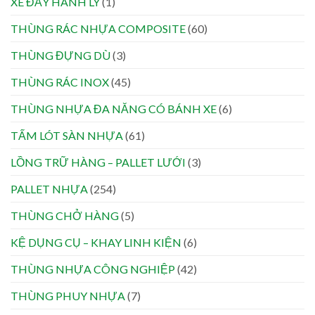
XE ĐẨY HÀNH LÝ
(1)
THÙNG RÁC NHỰA COMPOSITE
(60)
THÙNG ĐỰNG DÙ
(3)
THÙNG RÁC INOX
(45)
THÙNG NHỰA ĐA NĂNG CÓ BÁNH XE
(6)
TẤM LÓT SÀN NHỰA
(61)
LỒNG TRỮ HÀNG – PALLET LƯỚI
(3)
PALLET NHỰA
(254)
THÙNG CHỞ HÀNG
(5)
KỆ DỤNG CỤ – KHAY LINH KIỆN
(6)
THÙNG NHỰA CÔNG NGHIỆP
(42)
THÙNG PHUY NHỰA
(7)