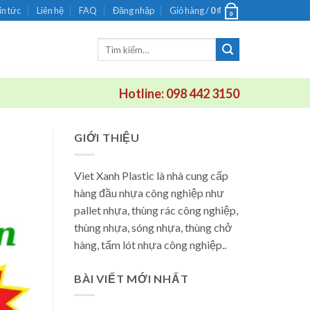
in tức
Liên hệ
FAQ
Đăng nhập
Giỏ hàng /
0
₫
0
Tìm
kiếm:
Hotline: 098 442 3150
GIỚI THIỆU
Viet Xanh Plastic là nhà cung cấp
hàng đầu nhựa công nghiệp như
pallet nhựa, thùng rác công nghiệp,
thùng nhựa, sóng nhựa, thùng chở
hàng, tấm lót nhựa công nghiệp..
BÀI VIẾT MỚI NHẤT