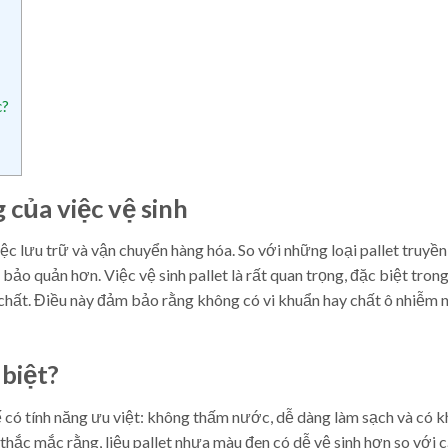
c?
 của việc vệ sinh
ệc lưu trữ và vận chuyển hàng hóa. So với những loại pallet truyền
bảo quản hơn. Việc vệ sinh pallet là rất quan trọng, đặc biệt tron
hất. Điều này đảm bảo rằng không có vi khuẩn hay chất ô nhiễm 
 biệt?
 có tính năng ưu việt: không thấm nước, dễ dàng làm sạch và có k
hắc mắc rằng, liệu pallet nhựa màu đen có dễ vệ sinh hơn so với 