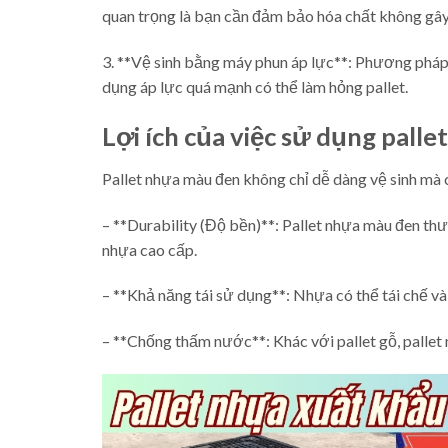
quan trọng là bạn cần đảm bảo hóa chất không gây 
3. **Vệ sinh bằng máy phun áp lực**: Phương pháp
dụng áp lực quá mạnh có thể làm hỏng pallet.
Lợi ích của việc sử dụng pall
Pallet nhựa màu đen không chỉ dễ dàng vệ sinh mà c
– **Durability (Độ bền)**: Pallet nhựa màu đen thườ
nhựa cao cấp.
– **Khả năng tái sử dụng**: Nhựa có thể tái chế v
– **Chống thấm nước**: Khác với pallet gỗ, pallet 