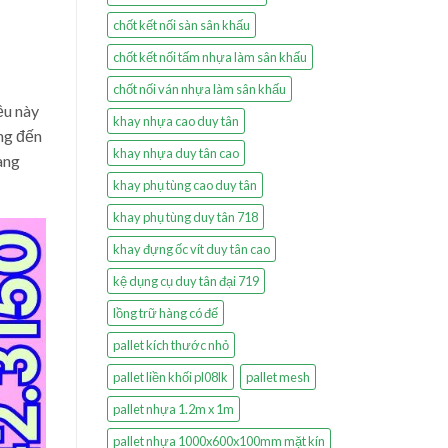
chốt kết nối sàn sân khấu
chốt kết nối tấm nhựa làm sân khấu
chốt nối ván nhựa làm sân khấu
ều này
khay nhựa cao duy tân
ởng đến
khay nhựa duy tân cao
àng
khay phụ tùng cao duy tân
khay phụ tùng duy tân 718
khay đựng ốc vít duy tân cao
kệ dụng cụ duy tân đại 719
lồng trữ hàng có đế
pallet kích thước nhỏ
pallet liền khối pl08lk
pallet mesh
pallet nhựa 1.2m x 1m
pallet nhựa 1000x600x100mm mặt kín