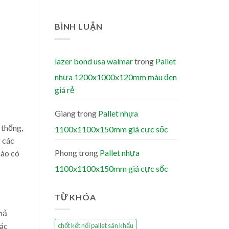
BÌNH LUẬN
lazer bond usa walmar
trong
Pallet
nhựa 1200x1000x120mm màu đen
giá rẻ
Giang
trong
Pallet nhựa
 thống,
1100x1100x150mm giá cực sốc
g các
Phong
trong
Pallet nhựa
nào có
1100x1100x150mm giá cực sốc
TỪ KHÓA
hả
các
chốt kết nối pallet sân khấu