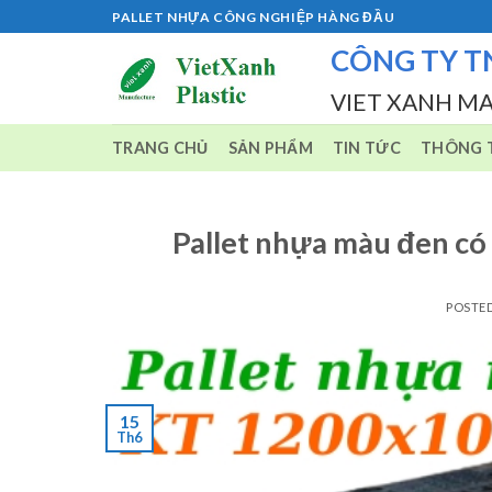
Skip
PALLET NHỰA CÔNG NGHIỆP HÀNG ĐẦU
to
CÔNG TY T
content
VIET XANH M
TRANG CHỦ
SẢN PHẨM
TIN TỨC
THÔNG T
Pallet nhựa màu đen có
POSTE
15
Th6