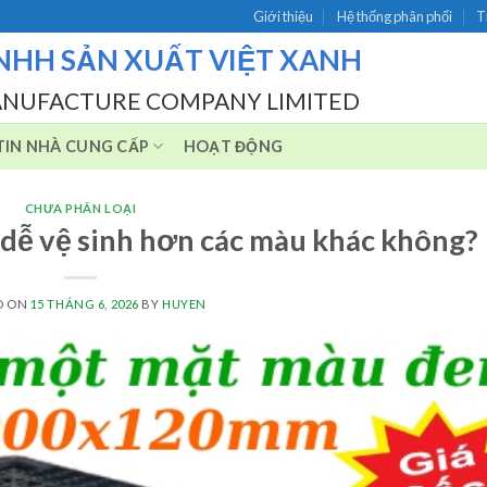
Giới thiệu
Hệ thống phân phối
T
NHH SẢN XUẤT VIỆT XANH
ANUFACTURE COMPANY LIMITED
IN NHÀ CUNG CẤP
HOẠT ĐỘNG
CHƯA PHÂN LOẠI
 dễ vệ sinh hơn các màu khác không?
D ON
15 THÁNG 6, 2026
BY
HUYEN