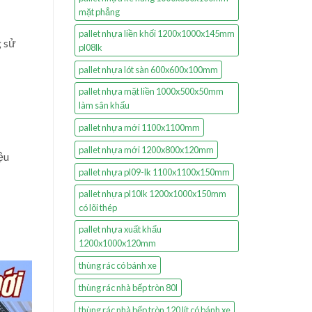
mặt phẳng
pallet nhựa liền khối 1200x1000x145mm
g sử
pl08lk
pallet nhựa lót sàn 600x600x100mm
pallet nhựa mặt liền 1000x500x50mm
làm sân khấu
pallet nhựa mới 1100x1100mm
pallet nhựa mới 1200x800x120mm
ệu
pallet nhựa pl09-lk 1100x1100x150mm
pallet nhựa pl10lk 1200x1000x150mm
có lõi thép
pallet nhựa xuất khẩu
1200x1000x120mm
thùng rác có bánh xe
thùng rác nhà bếp tròn 80l
thùng rác nhà bếp tròn 120 lít có bánh xe