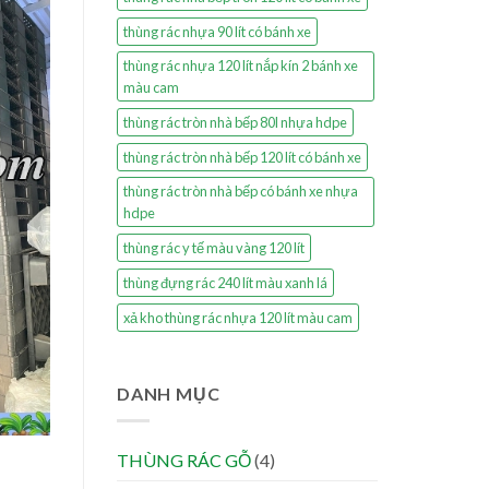
thùng rác nhựa 90 lít có bánh xe
thùng rác nhựa 120 lít nắp kín 2 bánh xe
màu cam
thùng rác tròn nhà bếp 80l nhựa hdpe
thùng rác tròn nhà bếp 120 lít có bánh xe
thùng rác tròn nhà bếp có bánh xe nhựa
hdpe
thùng rác y tế màu vàng 120 lít
thùng đựng rác 240 lít màu xanh lá
xả kho thùng rác nhựa 120 lít màu cam
DANH MỤC
THÙNG RÁC GỖ
(4)