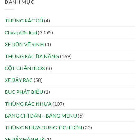
DANH MỤC
THÙNG RÁC GỖ
(4)
Chưa phân loại
(3.195)
XE DỌN VỆ SINH
(4)
THÙNG RÁC ĐA NĂNG
(169)
CỘT CHẮN INOX
(8)
XE ĐẨY RÁC
(58)
BỤC PHÁT BIỂU
(2)
THÙNG RÁC NHỰA
(107)
BẢNG CHỈ DẪN – BẢNG MENU
(6)
THÙNG NHỰA DUNG TÍCH LỚN
(23)
XE ĐẨY HÀNH LÝ
(1)