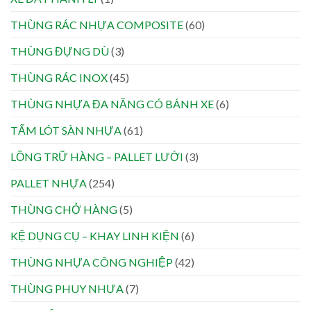
THÙNG RÁC NHỰA COMPOSITE
(60)
THÙNG ĐỰNG DÙ
(3)
THÙNG RÁC INOX
(45)
THÙNG NHỰA ĐA NĂNG CÓ BÁNH XE
(6)
TẤM LÓT SÀN NHỰA
(61)
LỒNG TRỮ HÀNG – PALLET LƯỚI
(3)
PALLET NHỰA
(254)
THÙNG CHỞ HÀNG
(5)
KỆ DỤNG CỤ – KHAY LINH KIỆN
(6)
THÙNG NHỰA CÔNG NGHIỆP
(42)
THÙNG PHUY NHỰA
(7)