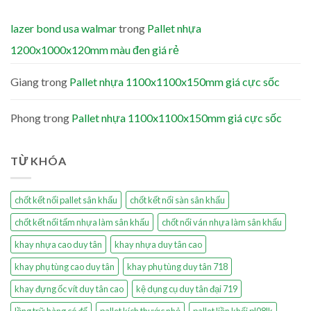
lazer bond usa walmar
trong
Pallet nhựa
1200x1000x120mm màu đen giá rẻ
Giang
trong
Pallet nhựa 1100x1100x150mm giá cực sốc
Phong
trong
Pallet nhựa 1100x1100x150mm giá cực sốc
TỪ KHÓA
chốt kết nối pallet sân khấu
chốt kết nối sàn sân khấu
chốt kết nối tấm nhựa làm sân khấu
chốt nối ván nhựa làm sân khấu
khay nhựa cao duy tân
khay nhựa duy tân cao
khay phụ tùng cao duy tân
khay phụ tùng duy tân 718
khay đựng ốc vít duy tân cao
kệ dụng cụ duy tân đại 719
lồng trữ hàng có đế
pallet kích thước nhỏ
pallet liền khối pl08lk