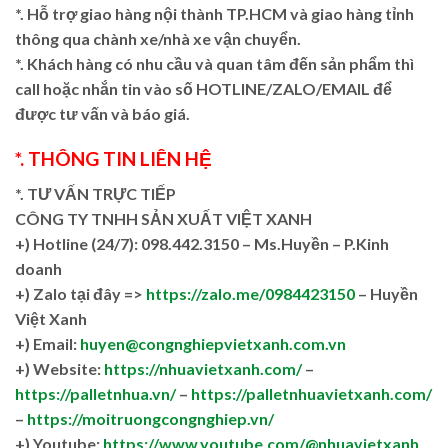
*. Hỗ trợ giao hàng nội thành TP.HCM và giao hàng tỉnh
thông qua chành xe/nhà xe vận chuyển.
*. Khách hàng có nhu cầu và quan tâm đến sản phẩm thì
call hoặc nhắn tin vào số HOTLINE/ZALO/EMAIL để
được tư vấn và báo giá.
*. THÔNG TIN LIÊN HỆ
*. TƯ VẤN TRỰC TIẾP
CÔNG TY TNHH SẢN XUẤT VIỆT XANH
+)
Hotline (24/7): 098.442.3150 – Ms.Huyền – P.Kinh
doanh
+)
Zalo tại đây =>
https://zalo.me/0984423150
– Huyền
Việt Xanh
+) Email:
huyen@congnghiepvietxanh.com.vn
+) Website:
https://nhuavietxanh.com/
–
https://palletnhua.vn/
–
https://palletnhuavietxanh.com/
–
https://moitruongcongnghiep.vn/
+) Youtube:
https://www.youtube.com/@nhuavietxanh