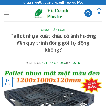
Skip
PALLET NHỰA CÔNG NGHIỆP HÀNG ĐẦU
to
0
content
CHƯA PHÂN LOẠI
Pallet nhựa xuất khẩu có ảnh hưởng
đến quy trình đóng gói tự động
không?
POSTED ON
16 THÁNG 6, 2026
BY
HUYEN
16
Th6