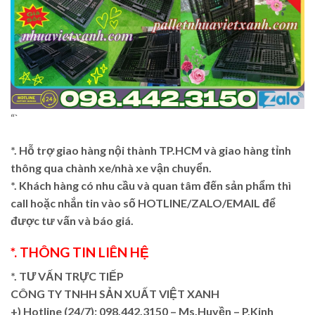
“`
*. Hỗ trợ giao hàng nội thành TP.HCM và giao hàng tỉnh
thông qua chành xe/nhà xe vận chuyển.
*. Khách hàng có nhu cầu và quan tâm đến sản phẩm thì
call hoặc nhắn tin vào số HOTLINE/ZALO/EMAIL để
được tư vấn và báo giá.
*. THÔNG TIN LIÊN HỆ
*. TƯ VẤN TRỰC TIẾP
CÔNG TY TNHH SẢN XUẤT VIỆT XANH
+)
Hotline (24/7): 098.442.3150 – Ms.Huyền – P.Kinh