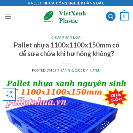
Skip
PALLET NHỰA CÔNG NGHIỆP HÀNG ĐẦU
to
0
content
CHƯA PHÂN LOẠI
Pallet nhựa 1100x1100x150mm có
dễ sửa chữa khi hư hỏng không?
POSTED ON
19 THÁNG 6, 2026
BY
HUYEN
19
Th6