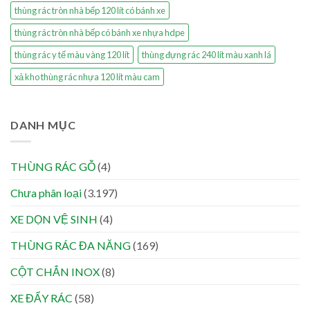
thùng rác tròn nhà bếp 120 lít có bánh xe
thùng rác tròn nhà bếp có bánh xe nhựa hdpe
thùng rác y tế màu vàng 120 lít
thùng đựng rác 240 lít màu xanh lá
xả kho thùng rác nhựa 120 lít màu cam
DANH MỤC
THÙNG RÁC GỖ
(4)
Chưa phân loại
(3.197)
XE DỌN VỆ SINH
(4)
THÙNG RÁC ĐA NĂNG
(169)
CỘT CHẮN INOX
(8)
XE ĐẨY RÁC
(58)