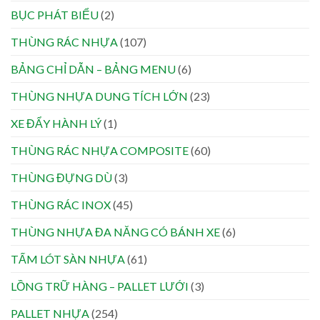
BỤC PHÁT BIỂU
(2)
THÙNG RÁC NHỰA
(107)
BẢNG CHỈ DẪN – BẢNG MENU
(6)
THÙNG NHỰA DUNG TÍCH LỚN
(23)
XE ĐẨY HÀNH LÝ
(1)
THÙNG RÁC NHỰA COMPOSITE
(60)
THÙNG ĐỰNG DÙ
(3)
THÙNG RÁC INOX
(45)
THÙNG NHỰA ĐA NĂNG CÓ BÁNH XE
(6)
TẤM LÓT SÀN NHỰA
(61)
LỒNG TRỮ HÀNG – PALLET LƯỚI
(3)
PALLET NHỰA
(254)