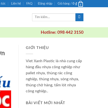
n tức
Liên hệ
FAQ
Đăng nhập
Giỏ hàng /
0
₫
0
Tìm
kiếm:
Hotline: 098 442 3150
GIỚI THIỆU
ớn
Viet Xanh Plastic là nhà cung cấp
hàng đầu nhựa công nghiệp như
pallet nhựa, thùng rác công
nghiệp, thùng nhựa, sóng nhựa,
thùng chở hàng, tấm lót nhựa
công nghiệp..
BÀI VIẾT MỚI NHẤT