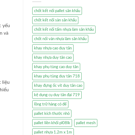
chốt kết nối pallet sân khấu
chốt kết nối sàn sân khấu
c yếu
chốt kết nối tấm nhựa làm sân khấu
an và
chốt nối ván nhựa làm sân khấu
khay nhựa cao duy tân
khay nhựa duy tân cao
khay phụ tùng cao duy tân
khay phụ tùng duy tân 718
 liệu
khay đựng ốc vít duy tân cao
thiểu
kệ dụng cụ duy tân đại 719
lồng trữ hàng có đế
pallet kích thước nhỏ
pallet liền khối pl08lk
pallet mesh
pallet nhựa 1.2m x 1m