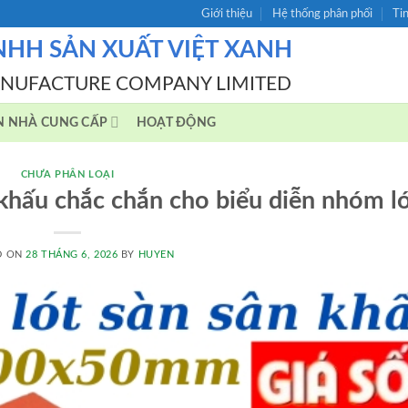
Giới thiệu
Hệ thống phân phối
Ti
NHH SẢN XUẤT VIỆT XANH
ANUFACTURE COMPANY LIMITED
N NHÀ CUNG CẤP
HOẠT ĐỘNG
CHƯA PHÂN LOẠI
khấu chắc chắn cho biểu diễn nhóm l
D ON
28 THÁNG 6, 2026
BY
HUYEN