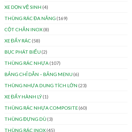
XE DỌN VỆ SINH
(4)
THÙNG RÁC ĐA NĂNG
(169)
CỘT CHẮN INOX
(8)
XE ĐẨY RÁC
(58)
BỤC PHÁT BIỂU
(2)
THÙNG RÁC NHỰA
(107)
BẢNG CHỈ DẪN – BẢNG MENU
(6)
THÙNG NHỰA DUNG TÍCH LỚN
(23)
XE ĐẨY HÀNH LÝ
(1)
THÙNG RÁC NHỰA COMPOSITE
(60)
THÙNG ĐỰNG DÙ
(3)
THÙNG RÁC INOX
(45)