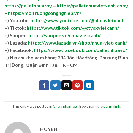
https://palletnhua.vn/
–
https://palletnhuavietxanh.com/
–
https://moitruongcongnghiep.vn/
+) Youtube:
https://www.youtube.com/@nhuavietxanh
+) Tiktok:
https://www.tiktok.com/@ctysxvietxanh/
+) Shopee:
https://shopee.vn/nhuavietxanh/
+) Lazada:
https://www.lazada.vn/shop/nhua-viet-xanh/
+) Facebook:
https://www.facebook.com/palletnhuavx/
+)
Địa chỉ kho xem hàng: 334 Tân Hòa Đông, Phường Bình
Trị Đông, Quận Bình Tân, TP.HCM
This entry was posted in
Chưa phân loại
. Bookmark the
permalink
.
HUYEN