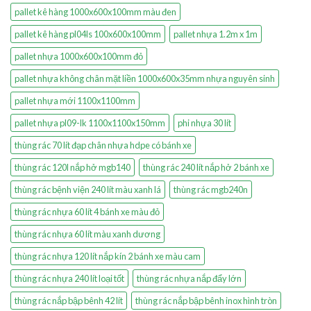
pallet kê hàng 1000x600x100mm màu đen
pallet kê hàng pl04ls 100x600x100mm
pallet nhựa 1.2m x 1m
pallet nhựa 1000x600x100mm đỏ
pallet nhựa không chân mặt liền 1000x600x35mm nhựa nguyên sinh
pallet nhựa mới 1100x1100mm
pallet nhựa pl09-lk 1100x1100x150mm
phi nhựa 30 lít
thùng rác 70 lít đạp chân nhựa hdpe có bánh xe
thùng rác 120l nắp hở mgb140
thùng rác 240 lít nắp hở 2 bánh xe
thùng rác bệnh viện 240 lít màu xanh lá
thùng rác mgb240n
thùng rác nhựa 60 lít 4 bánh xe màu đỏ
thùng rác nhựa 60 lít màu xanh dương
thùng rác nhựa 120 lít nắp kín 2 bánh xe màu cam
thùng rác nhựa 240 lít loại tốt
thùng rác nhựa nắp đẩy lớn
thùng rác nắp bập bênh 42 lít
thùng rác nắp bập bênh inox hình tròn