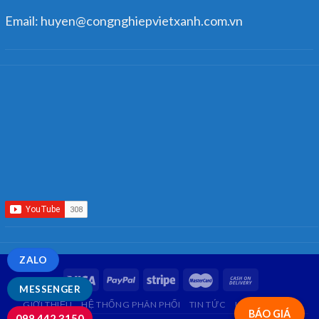
Email: huyen@congnghiepvietxanh.com.vn
ZALO
MESSENGER
GIỚI THIỆU
HỆ THỐNG PHÂN PHỐI
TIN TỨC
LIÊN HỆ
FAQ
BÁO GIÁ
098.442.3150