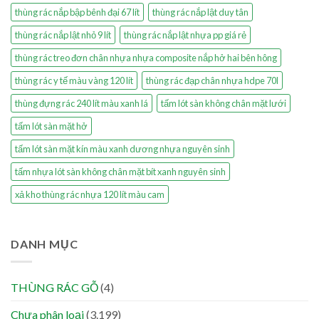
thùng rác nắp bập bênh đại 67 lít
thùng rác nắp lật duy tân
thùng rác nắp lật nhỏ 9 lít
thùng rác nắp lật nhựa pp giá rẻ
thùng rác treo đơn chân nhựa nhựa composite nắp hở hai bên hông
thùng rác y tế màu vàng 120 lít
thùng rác đạp chân nhựa hdpe 70l
thùng đựng rác 240 lít màu xanh lá
tấm lót sàn không chân mặt lưới
tấm lót sàn mặt hở
tấm lót sàn mặt kín màu xanh dương nhựa nguyên sinh
tấm nhựa lót sàn không chân mặt bít xanh nguyên sinh
xả kho thùng rác nhựa 120 lít màu cam
DANH MỤC
THÙNG RÁC GỖ
(4)
Chưa phân loại
(3.199)