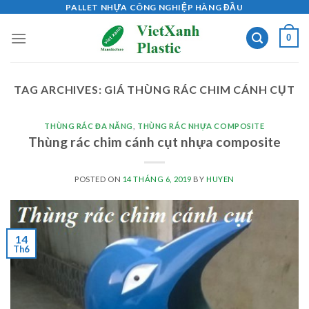
Skip
PALLET NHỰA CÔNG NGHIỆP HÀNG ĐẦU
to
0
content
TAG ARCHIVES:
GIÁ THÙNG RÁC CHIM CÁNH CỤT
THÙNG RÁC ĐA NĂNG
,
THÙNG RÁC NHỰA COMPOSITE
Thùng rác chim cánh cụt nhựa composite
POSTED ON
14 THÁNG 6, 2019
BY
HUYEN
14
Th6