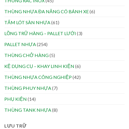
THÙNG RÁC INOX
(45)
THÙNG NHỰA ĐA NĂNG CÓ BÁNH XE
(6)
TẤM LÓT SÀN NHỰA
(61)
LỒNG TRỮ HÀNG – PALLET LƯỚI
(3)
PALLET NHỰA
(254)
THÙNG CHỞ HÀNG
(5)
KỆ DỤNG CỤ – KHAY LINH KIỆN
(6)
THÙNG NHỰA CÔNG NGHIỆP
(42)
THÙNG PHUY NHỰA
(7)
PHỤ KIỆN
(14)
THÙNG TANK NHỰA
(8)
LƯU TRỮ