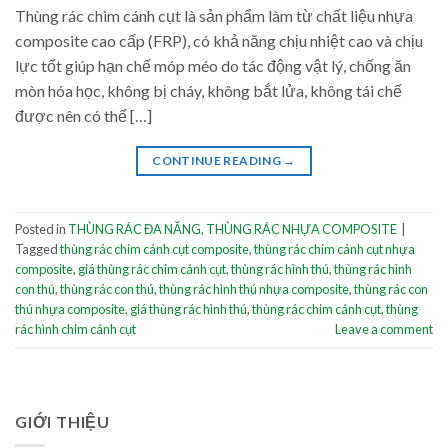
Thùng rác chim cánh cụt là sản phẩm làm từ chất liệu nhựa
composite cao cấp (FRP), có khả năng chịu nhiệt cao và chịu
lực tốt giúp hạn chế móp méo do tác động vật lý, chống ăn
mòn hóa học, không bị cháy, không bắt lửa, không tái chế
được nên có thể […]
CONTINUE READING
→
Posted in
THÙNG RÁC ĐA NĂNG
,
THÙNG RÁC NHỰA COMPOSITE
|
Tagged
thùng rác chim cánh cụt composite
,
thùng rác chim cánh cụt nhựa
composite
,
giá thùng rác chim cánh cụt
,
thùng rác hình thú
,
thùng rác hình
con thú
,
thùng rác con thú
,
thùng rác hình thú nhựa composite
,
thùng rác con
thú nhựa composite
,
giá thùng rác hình thú
,
thùng rác chim cánh cụt
,
thùng
rác hình chim cánh cụt
Leave a comment
GIỚI THIỆU