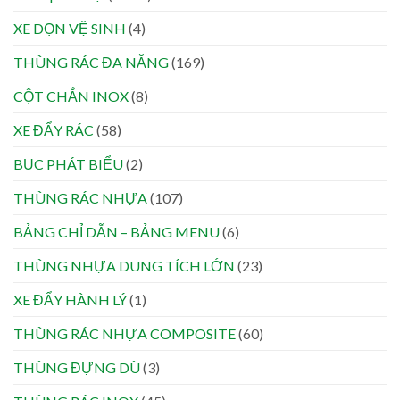
XE DỌN VỆ SINH
(4)
THÙNG RÁC ĐA NĂNG
(169)
CỘT CHẮN INOX
(8)
XE ĐẨY RÁC
(58)
BỤC PHÁT BIỂU
(2)
THÙNG RÁC NHỰA
(107)
BẢNG CHỈ DẪN – BẢNG MENU
(6)
THÙNG NHỰA DUNG TÍCH LỚN
(23)
XE ĐẨY HÀNH LÝ
(1)
THÙNG RÁC NHỰA COMPOSITE
(60)
THÙNG ĐỰNG DÙ
(3)