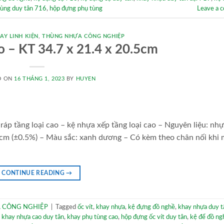
tùng duy tân 716
,
hộp đựng phụ tùng
Leave a 
AY LINH KIỆN
,
THÙNG NHỰA CÔNG NGHIỆP
o – KT 34.7 x 21.4 x 20.5cm
D ON
16 THÁNG 1, 2023
BY
HUYEN
áp tầng loại cao – kệ nhựa xếp tầng loại cao – Nguyên liệu: nh
cm (±0.5%) – Màu sắc: xanh dương – Có kèm theo chân nối khi 
CONTINUE READING
→
 CÔNG NGHIỆP
|
Tagged
ốc vít
,
khay nhựa
,
kệ đựng đồ nghề
,
khay nhựa duy t
,
khay nhựa cao duy tân
,
khay phụ tùng cao
,
hộp đựng ốc vít duy tân
,
kệ để đồ ng