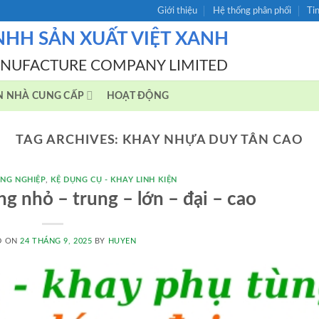
Giới thiệu
Hệ thống phân phối
Ti
NHH SẢN XUẤT VIỆT XANH
ANUFACTURE COMPANY LIMITED
N NHÀ CUNG CẤP
HOẠT ĐỘNG
TAG ARCHIVES:
KHAY NHỰA DUY TÂN CAO
NG NGHIỆP
,
KỆ DỤNG CỤ - KHAY LINH KIỆN
g nhỏ – trung – lớn – đại – cao
D ON
24 THÁNG 9, 2025
BY
HUYEN