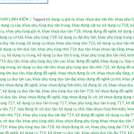
KHAY LINH KIỆN
|
Tagged
kệ dụng cụ giá rẻ
,
khay nhựa duy tân lớn
,
khay phụ t
 dụng cụ cao
,
khay phụ tùng duy tân trung
,
khay đựng vật tư
,
kệ dụng cụ 718
,
k
 cụ
,
khay phụ tùng giá rẻ
,
khay nhựa duy tân 718
,
thùng đựng đồ nghề
,
kệ dụng 
dụng cụ cơ khí
,
khay phụ tùng 718
,
kệ dụng cụ đại duy tân
,
khay phụ tùng trung 
a duy tân trung
,
kệ dụng cụ nhựa
,
khay phụ tùng nhỏ 716
,
kệ dụng cụ duy tân n
ệ dụng cụ lớn duy tân
,
khay phụ tùng nhỏ 716 duy tân
,
khay nhựa ráp tầng
,
khay
 cụ
,
kệ dụng cụ trung
,
kệ dụng cụ duy tân trung
,
khay phụ tùng duy tân nhỏ
,
kha
716 duy tân
,
khay phụ tùng duy tân cao
,
khay đựng đồ nghề
,
khay dụng cụ
,
hộp 
ùng trung
,
kệ dụng cụ duy tân lớn
,
khay phụ tùng duy tân nhỏ 716
,
kệ đựng đồ n
ùng lớn duy tân
,
hộp đựng đồ nghề
,
khay nhựa đựng ốc vít
,
khay nhựa xếp tầng
,
k
ụng cụ duy tân cao
,
khay phụ tùng duy tân đại
,
khay đựng đồ nghề cơ khí
,
khay p
,
kệ nhựa đựng đồ nghề
,
khay nhựa đựng linh kiện
,
kệ đựng ốc vít
,
khay nhựa duy
7
,
kệ dụng cụ duy tân đại
,
khay phụ tùng duy tân lớn 718
,
kệ nhựa đựng đồ nghề 
hỏ duy tân
,
khay nhựa đựng đồ nghề
,
hộp nhựa đựng ốc vít
,
kệ nhựa đựng dụng 
trung 717
,
kệ dụng cụ duy tân trung 717
,
khay phụ tùng duy tân trung 717
,
kệ đ
y tân 717
,
hộp đựng ốc vít duy tân
,
kệ dụng cụ nhỏ
,
hộp nhựa chứa linh kiện
,
kha
 tân nhỏ 716
,
khay phụ tùng duy tân đại 719
,
kệ đựng đồ nghề
,
kệ dụng cụ đại 
c vít duy tân
,
khay phụ tùng nhỏ
,
khay nhựa đựng phụ tùng
,
khay nhựa duy tân 
i 719
,
khay phụ tùng duy tân 718
,
kệ nhựa đựng ốc vít
,
khay phụ tùng đại 719
,
k
ng đồ nghề
,
kệ dụng cụ 716
,
kệ dụng cụ duy tân
,
khay nhựa duy tân đại 719
,
kệ 