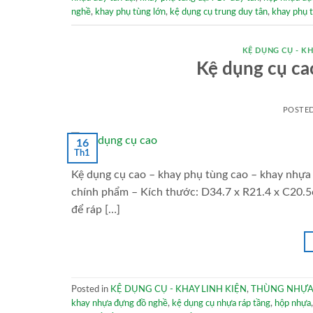
nghề
,
khay phụ tùng lớn
,
kệ dụng cụ trung duy tân
,
khay phụ 
KỆ DỤNG CỤ - KH
Kệ dụng cụ ca
POSTE
16
Th1
Kệ dụng cụ cao – khay phụ tùng cao – khay nhựa r
chính phẩm – Kích thước: D34.7 x R21.4 x C20.5
để ráp […]
Posted in
KỆ DỤNG CỤ - KHAY LINH KIỆN
,
THÙNG NHỰA
khay nhựa đựng đồ nghề
,
kệ dụng cụ nhựa ráp tầng
,
hộp nhựa