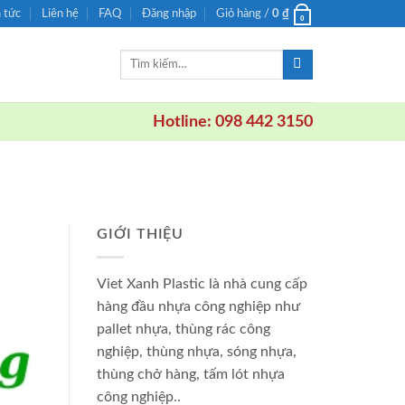
n tức
Liên hệ
FAQ
Đăng nhập
Giỏ hàng /
0
₫
0
Tìm
kiếm:
Hotline: 098 442 3150
GIỚI THIỆU
Viet Xanh Plastic là nhà cung cấp
hàng đầu nhựa công nghiệp như
pallet nhựa, thùng rác công
nghiệp, thùng nhựa, sóng nhựa,
thùng chở hàng, tấm lót nhựa
công nghiệp..