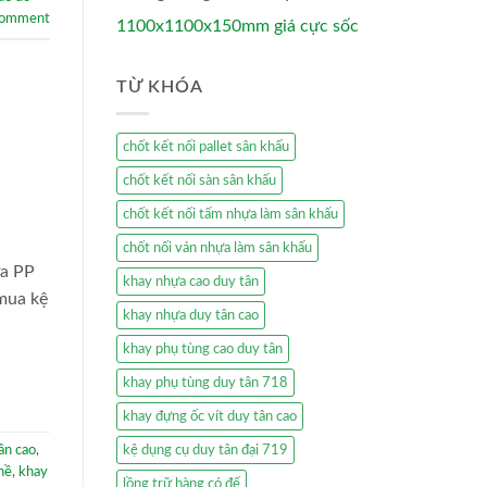
comment
1100x1100x150mm giá cực sốc
TỪ KHÓA
chốt kết nối pallet sân khấu
chốt kết nối sàn sân khấu
chốt kết nối tấm nhựa làm sân khấu
chốt nối ván nhựa làm sân khấu
ựa PP
khay nhựa cao duy tân
mua kệ
khay nhựa duy tân cao
khay phụ tùng cao duy tân
khay phụ tùng duy tân 718
khay đựng ốc vít duy tân cao
ân cao
,
kệ dụng cụ duy tân đại 719
hề
,
khay
lồng trữ hàng có đế