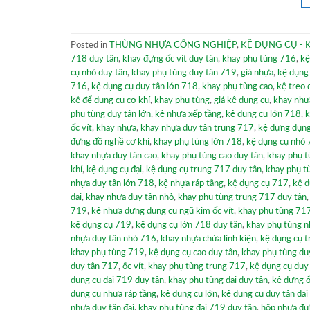
Posted in
THÙNG NHỰA CÔNG NGHIỆP
,
KỆ DỤNG CỤ - 
718 duy tân
,
khay đựng ốc vít duy tân
,
khay phụ tùng 716
,
kệ
cụ nhỏ duy tân
,
khay phụ tùng duy tân 719
,
giá nhựa
,
kệ dụng
716
,
kệ dụng cụ duy tân lớn 718
,
khay phụ tùng cao
,
kệ treo 
kệ để dụng cụ cơ khí
,
khay phụ tùng
,
giá kệ dụng cụ
,
khay nhự
phụ tùng duy tân lớn
,
kệ nhựa xếp tầng
,
kệ dụng cụ lớn 718
,
k
ốc vít
,
khay nhựa
,
khay nhựa duy tân trung 717
,
kệ đựng dụng
đựng đồ nghề cơ khí
,
khay phụ tùng lớn 718
,
kệ dụng cụ nhỏ 
khay nhựa duy tân cao
,
khay phụ tùng cao duy tân
,
khay phụ t
khí
,
kệ dụng cụ đại
,
kệ dụng cụ trung 717 duy tân
,
khay phụ t
nhựa duy tân lớn 718
,
kệ nhựa ráp tầng
,
kệ dụng cụ 717
,
kệ d
đại
,
khay nhựa duy tân nhỏ
,
khay phụ tùng trung 717 duy tân
719
,
kệ nhựa đựng dụng cụ ngũ kim ốc vít
,
khay phụ tùng 71
kệ dụng cụ 719
,
kệ dụng cụ lớn 718 duy tân
,
khay phụ tùng n
nhựa duy tân nhỏ 716
,
khay nhựa chứa linh kiện
,
kệ dụng cụ 
khay phụ tùng 719
,
kệ dụng cụ cao duy tân
,
khay phụ tùng du
duy tân 717
,
ốc vít
,
khay phụ tùng trung 717
,
kệ dụng cụ duy
dụng cụ đại 719 duy tân
,
khay phụ tùng đại duy tân
,
kệ đựng ố
dụng cụ nhựa ráp tầng
,
kệ dụng cụ lớn
,
kệ dụng cụ duy tân đạ
nhựa duy tân đại
,
khay phụ tùng đại 719 duy tân
,
hộp nhựa đự