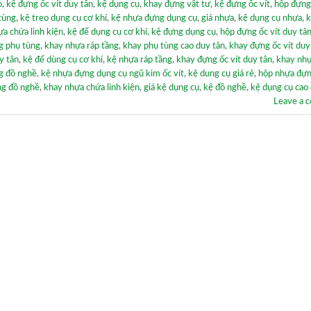
o
,
kệ đựng ốc vít duy tân
,
kệ dụng cụ
,
khay đựng vật tư
,
kệ đựng ốc vít
,
hộp đựng
tùng
,
kệ treo dụng cụ cơ khí
,
kệ nhựa đựng dụng cụ
,
giá nhựa
,
kệ dụng cụ nhựa
,
k
a chứa linh kiện
,
kệ để dụng cụ cơ khí
,
kệ đựng dụng cụ
,
hộp đựng ốc vít duy tâ
g phụ tùng
,
khay nhựa ráp tầng
,
khay phụ tùng cao duy tân
,
khay đựng ốc vít duy
y tân
,
kệ để dùng cụ cơ khí
,
kệ nhựa ráp tầng
,
khay đựng ốc vít duy tân
,
khay nh
g đồ nghề
,
kệ nhựa đựng dụng cụ ngũ kim ốc vít
,
kệ dung cụ giá rẻ
,
hộp nhựa đựn
ng đồ nghề
,
khay nhựa chứa linh kiện
,
giá kệ dụng cụ
,
kệ đồ nghề
,
kệ dụng cụ cao
Leave a 