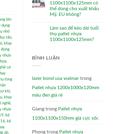
1100x1100x125mm có
thể dùng cho xuất khẩu
Mỹ, EU không?
ùng lớn
ệ dụng
Làm sao để kéo dài tuổi
cụ nhỏ
thọ pallet nhựa
duy tân
,
1100x1100x125mm?
hỏ
,
khay
 đựng
y nhựa
BÌNH LUẬN
nhựa
,
ghề cơ
hay
lazer bond usa walmar
trong
hụ tùng
 tân
Pallet nhựa 1200x1000x120mm
cơ khí
,
màu đen giá rẻ
cụ
,
khay
ồ nghề
,
Giang
trong
Pallet nhựa
y nhựa
719
,
kệ
1100x1100x150mm giá cực sốc
716
,
kệ
hay
Phong
trong
Pallet nhựa
để đồ