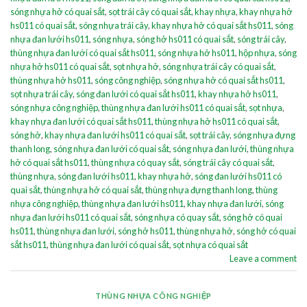
sóng nhựa hở có quai sắt
,
sọt trái cây có quai sắt
,
khay nhựa
,
khay nhựa hở
hs011 có quai sắt
,
sóng nhựa trái cây
,
khay nhựa hở có quai sắt hs011
,
sóng
nhựa đan lưới hs011
,
sóng nhựa
,
sóng hở hs011 có quai sắt
,
sóng trái cây
,
thùng nhựa đan lưới có quai sắt hs011
,
sóng nhựa hở hs011
,
hộp nhựa
,
sóng
nhựa hở hs011 có quai sắt
,
sọt nhựa hở
,
sóng nhựa trái cây có quai sắt
,
thùng nhựa hở hs011
,
sóng công nghiệp
,
sóng nhựa hở có quai sắt hs011
,
sọt nhựa trái cây
,
sóng đan lưới có quai sắt hs011
,
khay nhựa hở hs011
,
sóng nhựa công nghiệp
,
thùng nhựa đan lưới hs011 có quai sắt
,
sọt nhựa
,
khay nhựa đan lưới có quai sắt hs011
,
thùng nhựa hở hs011 có quai sắt
,
sóng hở
,
khay nhựa đan lưới hs011 có quai sắt
,
sọt trái cây
,
sóng nhựa đựng
thanh long
,
sóng nhựa đan lưới có quai sắt
,
sóng nhựa đan lưới
,
thùng nhựa
hở có quai sắt hs011
,
thùng nhựa có quay sắt
,
sóng trái cây có quai sắt
,
thùng nhựa
,
sóng đan lưới hs011
,
khay nhựa hở
,
sóng đan lưới hs011 có
quai sắt
,
thùng nhựa hở có quai sắt
,
thùng nhựa đựng thanh long
,
thùng
nhựa công nghiệp
,
thùng nhựa đan lưới hs011
,
khay nhựa đan lưới
,
sóng
nhựa đan lưới hs011 có quai sắt
,
sóng nhựa có quay sắt
,
sóng hở có quai
hs011
,
thùng nhựa đan lưới
,
sóng hở hs011
,
thùng nhựa hở
,
sóng hở có quai
sắt hs011
,
thùng nhựa đan lưới có quai sắt
,
sọt nhựa có quai sắt
Leave a comment
THÙNG NHỰA CÔNG NGHIỆP