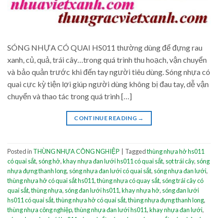
SÓNG NHỰA CÓ QUAI HS011 thường dùng để đựng rau
xanh, củ, quả, trái cây…trong quá trình thu hoạch, vận chuyển
và bảo quản trước khi đến tay người tiêu dùng. Sóng nhựa có
quai cực kỳ tiện lợi giúp người dùng không bị đau tay, dễ vận
chuyển và thao tác trong quá trình […]
CONTINUE READING
→
Posted in
THÙNG NHỰA CÔNG NGHIỆP
|
Tagged
thùng nhựa hở hs011
có quai sắt
,
sóng hở
,
khay nhựa đan lưới hs011 có quai sắt
,
sọt trái cây
,
sóng
nhựa đựng thanh long
,
sóng nhựa đan lưới có quai sắt
,
sóng nhựa đan lưới
,
thùng nhựa hở có quai sắt hs011
,
thùng nhựa có quay sắt
,
sóng trái cây có
quai sắt
,
thùng nhựa
,
sóng đan lưới hs011
,
khay nhựa hở
,
sóng đan lưới
hs011 có quai sắt
,
thùng nhựa hở có quai sắt
,
thùng nhựa đựng thanh long
,
thùng nhựa công nghiệp
,
thùng nhựa đan lưới hs011
,
khay nhựa đan lưới
,