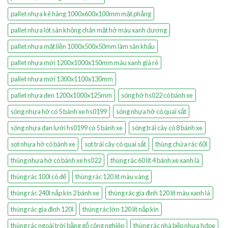
pallet nhựa kê hàng 1000x600x100mm mặt phẳng
pallet nhựa lót sàn không chân mặt hở màu xanh dương
pallet nhựa mặt liền 1000x500x50mm làm sân khấu
pallet nhựa mới 1200x1000x150mm màu xanh giá rẻ
pallet nhựa mới 1300x1100x130mm
pallet nhựa đen 1200x1000x125mm
sóng hở hs022 có bánh xe
sóng nhựa hở có 5 bánh xe hs0199
sóng nhựa hở có quai sắt
sóng nhựa đan lưới hs0199 có 5 bánh xe
sóng trái cây có 8 bánh xe
sọt nhựa hở có bánh xe
sọt trái cây có quai sắt
thùng chứa rác 60l
thùng nhựa hở có bánh xe hs022
thùng rác 60 lít 4 bánh xe xanh lá
thùng rác 100l có đế
thùng rác 120 lít màu vàng
thùng rác 240l nắp kín 2 bánh xe
thùng rác gia đình 120 lít màu xanh lá
thùng rác gia đình 120l
thùng rác lớn 120 lít nắp kín
thùng rác ngoài trời bằng gỗ công nghiệp
thùng rác nhà bếp nhựa hdpe