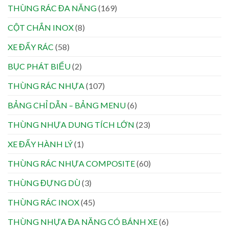
THÙNG RÁC ĐA NĂNG
(169)
CỘT CHẮN INOX
(8)
XE ĐẨY RÁC
(58)
BỤC PHÁT BIỂU
(2)
THÙNG RÁC NHỰA
(107)
BẢNG CHỈ DẪN – BẢNG MENU
(6)
THÙNG NHỰA DUNG TÍCH LỚN
(23)
XE ĐẨY HÀNH LÝ
(1)
THÙNG RÁC NHỰA COMPOSITE
(60)
THÙNG ĐỰNG DÙ
(3)
THÙNG RÁC INOX
(45)
THÙNG NHỰA ĐA NĂNG CÓ BÁNH XE
(6)