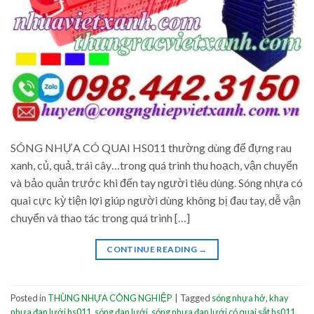
SÓNG NHỰA CÓ QUAI HS011 thường dùng để đựng rau
xanh, củ, quả, trái cây…trong quá trình thu hoạch, vận chuyển
và bảo quản trước khi đến tay người tiêu dùng. Sóng nhựa có
quai cực kỳ tiện lợi giúp người dùng không bị đau tay, dễ vận
chuyển và thao tác trong quá trình […]
CONTINUE READING
→
Posted in
THÙNG NHỰA CÔNG NGHIỆP
|
Tagged
sóng nhựa hở
,
khay
nhựa đan lưới hs011
,
sóng đan lưới
,
sóng nhựa đan lưới có quai sắt hs011
,