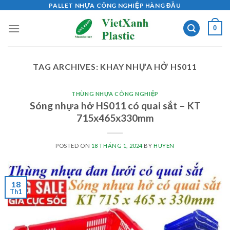
Skip
PALLET NHỰA CÔNG NGHIỆP HÀNG ĐẦU
to
0
content
TAG ARCHIVES:
KHAY NHỰA HỞ HS011
THÙNG NHỰA CÔNG NGHIỆP
Sóng nhựa hở HS011 có quai sắt – KT
715x465x330mm
POSTED ON
18 THÁNG 1, 2024
BY
HUYEN
18
Th1