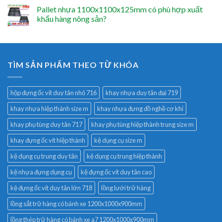
Pallet nhựa 1100x1100x125mm có phù hợp xuất
khẩu hàng nông sản?
TÌM SẢN PHẨM THEO TỪ KHÓA
hộp đựng ốc vít duy tân nhỏ 716
khay nhựa duy tân đại 719
khay nhựa hiệp thành size m
khay nhựa đựng đồ nghề cơ khí
khay phụ tùng duy tân 717
khay phụ tùng hiệp thành trung size m
khay đựng ốc vít hiệp thành
kệ dụng cụ size m
kệ dụng cụ trung duy tân
kệ dụng cụ trung hiệp thành
kệ nhựa đựng dụng cụ
kệ đựng ốc vít duy tân cao
kệ đựng ốc vít duy tân lớn 718
lồng lưới trữ hàng
lồng sắt trữ hàng có bánh xe 1200x1000x900mm
lồng thép trữ hàng có bánh xe a7 1200x1000x900mm