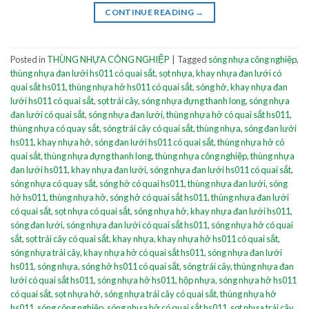
CONTINUE READING
→
Posted in
THÙNG NHỰA CÔNG NGHIỆP
|
Tagged
sóng nhựa công nghiệp
,
thùng nhựa đan lưới hs011 có quai sắt
,
sọt nhựa
,
khay nhựa đan lưới có
quai sắt hs011
,
thùng nhựa hở hs011 có quai sắt
,
sóng hở
,
khay nhựa đan
lưới hs011 có quai sắt
,
sọt trái cây
,
sóng nhựa đựng thanh long
,
sóng nhựa
đan lưới có quai sắt
,
sóng nhựa đan lưới
,
thùng nhựa hở có quai sắt hs011
,
thùng nhựa có quay sắt
,
sóng trái cây có quai sắt
,
thùng nhựa
,
sóng đan lưới
hs011
,
khay nhựa hở
,
sóng đan lưới hs011 có quai sắt
,
thùng nhựa hở có
quai sắt
,
thùng nhựa đựng thanh long
,
thùng nhựa công nghiệp
,
thùng nhựa
đan lưới hs011
,
khay nhựa đan lưới
,
sóng nhựa đan lưới hs011 có quai sắt
,
sóng nhựa có quay sắt
,
sóng hở có quai hs011
,
thùng nhựa đan lưới
,
sóng
hở hs011
,
thùng nhựa hở
,
sóng hở có quai sắt hs011
,
thùng nhựa đan lưới
có quai sắt
,
sọt nhựa có quai sắt
,
sóng nhựa hở
,
khay nhựa đan lưới hs011
,
sóng đan lưới
,
sóng nhựa đan lưới có quai sắt hs011
,
sóng nhựa hở có quai
sắt
,
sọt trái cây có quai sắt
,
khay nhựa
,
khay nhựa hở hs011 có quai sắt
,
sóng nhựa trái cây
,
khay nhựa hở có quai sắt hs011
,
sóng nhựa đan lưới
hs011
,
sóng nhựa
,
sóng hở hs011 có quai sắt
,
sóng trái cây
,
thùng nhựa đan
lưới có quai sắt hs011
,
sóng nhựa hở hs011
,
hộp nhựa
,
sóng nhựa hở hs011
có quai sắt
,
sọt nhựa hở
,
sóng nhựa trái cây có quai sắt
,
thùng nhựa hở
hs011
,
sóng công nghiệp
,
sóng nhựa hở có quai sắt hs011
,
sọt nhựa trái cây
,