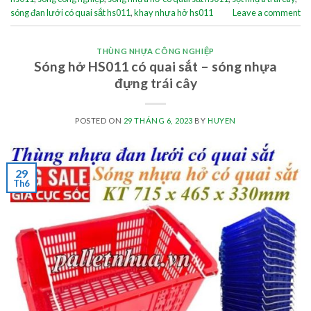
sóng đan lưới có quai sắt hs011
,
khay nhựa hở hs011
Leave a comment
THÙNG NHỰA CÔNG NGHIỆP
Sóng hở HS011 có quai sắt – sóng nhựa
đựng trái cây
POSTED ON
29 THÁNG 6, 2023
BY
HUYEN
29
Th6