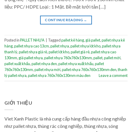
liệu: PPC/ HDPE Loại : 1 Mặt. Bề mặt lưới tản […]
CONTINUE READING
→
Posted in
PALLET NHỰA
|
Tagged
pallet kê hàng
,
giá pallet
,
pallet nhựa kê
hàng
,
pallet nhựa cao 13cm
,
pallet nhựa
,
pallet nhựa lót kho
,
pallet nhựa
thanh lý
,
pallet nhựa giá rẻ
,
pallet lót kho
,
pallet giá rẻ
,
pallet nhựa cao
130mm
,
giá pallet nhựa
,
pallet nhựa 760x760x130mm
,
pallet
,
pallet mới
,
pallet xuất khẩu
,
pallet nhựa đen
,
pallet nhựa xuất khẩu
,
pallet
760x760x130mm
,
pallet nhựa mới
,
pallet nhựa 760x760x130mm đen
,
thanh
lý pallet nhựa
,
pallet nhựa 760x760x130mm màu đen
Leave a comment
GIỚI THIỆU
Viet Xanh Plastic là nhà cung cấp hàng đầu nhựa công nghiệp
như pallet nhựa, thùng rác công nghiệp, thùng nhựa, sóng