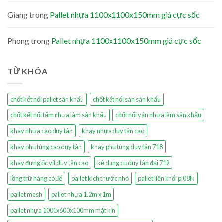
Giang
trong
Pallet nhựa 1100x1100x150mm giá cực sốc
Phong
trong
Pallet nhựa 1100x1100x150mm giá cực sốc
TỪ KHÓA
chốt kết nối pallet sân khấu
chốt kết nối sàn sân khấu
chốt kết nối tấm nhựa làm sân khấu
chốt nối ván nhựa làm sân khấu
khay nhựa cao duy tân
khay nhựa duy tân cao
khay phụ tùng cao duy tân
khay phụ tùng duy tân 718
khay đựng ốc vít duy tân cao
kệ dụng cụ duy tân đại 719
lồng trữ hàng có đế
pallet kích thước nhỏ
pallet liền khối pl08lk
pallet mesh
pallet nhựa 1.2m x 1m
pallet nhựa 1000x600x100mm mặt kín