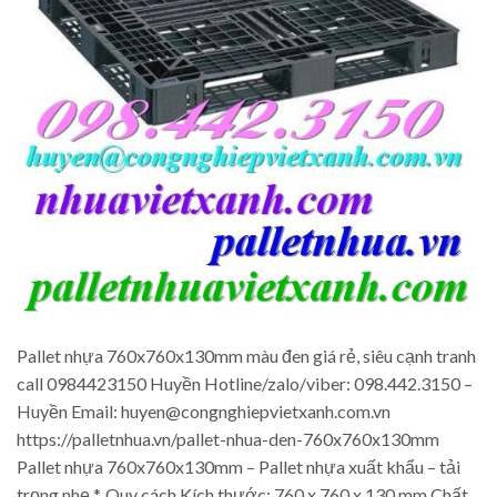
Pallet nhựa 760x760x130mm màu đen giá rẻ, siêu cạnh tranh
call 0984423150 Huyền Hotline/zalo/viber: 098.442.3150 –
Huyền Email: huyen@congnghiepvietxanh.com.vn
https://palletnhua.vn/pallet-nhua-den-760x760x130mm
Pallet nhựa 760x760x130mm – Pallet nhựa xuất khẩu – tải
trọng nhẹ *. Quy cách Kích thước: 760 x 760 x 130 mm Chất