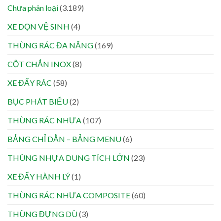
Chưa phân loại
(3.189)
XE DỌN VỆ SINH
(4)
THÙNG RÁC ĐA NĂNG
(169)
CỘT CHẮN INOX
(8)
XE ĐẨY RÁC
(58)
BỤC PHÁT BIỂU
(2)
THÙNG RÁC NHỰA
(107)
BẢNG CHỈ DẪN – BẢNG MENU
(6)
THÙNG NHỰA DUNG TÍCH LỚN
(23)
XE ĐẨY HÀNH LÝ
(1)
THÙNG RÁC NHỰA COMPOSITE
(60)
THÙNG ĐỰNG DÙ
(3)