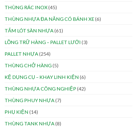
THÙNG RÁC INOX
(45)
THÙNG NHỰA ĐA NĂNG CÓ BÁNH XE
(6)
TẤM LÓT SÀN NHỰA
(61)
LỒNG TRỮ HÀNG – PALLET LƯỚI
(3)
PALLET NHỰA
(254)
THÙNG CHỞ HÀNG
(5)
KỆ DỤNG CỤ – KHAY LINH KIỆN
(6)
THÙNG NHỰA CÔNG NGHIỆP
(42)
THÙNG PHUY NHỰA
(7)
PHỤ KIỆN
(14)
THÙNG TANK NHỰA
(8)