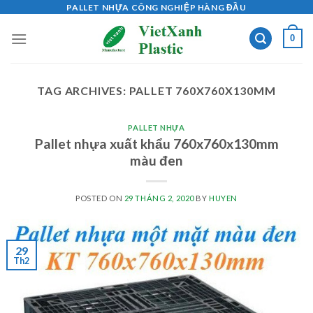
Skip
PALLET NHỰA CÔNG NGHIỆP HÀNG ĐẦU
to
0
content
TAG ARCHIVES:
PALLET 760X760X130MM
PALLET NHỰA
Pallet nhựa xuất khẩu 760x760x130mm
màu đen
POSTED ON
29 THÁNG 2, 2020
BY
HUYEN
29
Th2