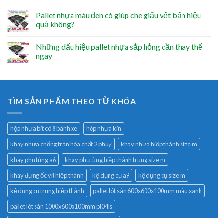
Pallet nhựa màu đen có giúp che giấu vết bẩn hiệu
quả không?
Những dấu hiệu pallet nhựa sắp hỏng cần thay thế
ngay
TÌM SẢN PHẨM THEO TỪ KHÓA
hộp nhựa bít có 8 bánh xe
hộp nhựa kín
khay nhựa chống tràn hóa chất 2 phuy
khay nhựa hiệp thành size m
khay phụ tùng a6
khay phụ tùng hiệp thành trung size m
khay đựng ốc vít hiệp thành
kệ dụng cụ a9
kệ dụng cụ size m
kệ dụng cụ trung hiệp thành
pallet lót sàn 600x600x100mm màu xanh
pallet lót sàn 1000x600x100mm pl04ls