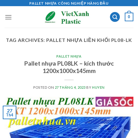
Skip
PALLET NHỰA CÔNG NGHIỆP HÀNG ĐẦU
to
0
content
TAG ARCHIVES:
PALLET NHỰA LIỀN KHỐI PL08-LK
PALLET NHỰA
Pallet nhựa PL08LK – kích thước
1200x1000x145mm
POSTED ON
27 THÁNG 4, 2023
BY
HUYEN
27
Th4