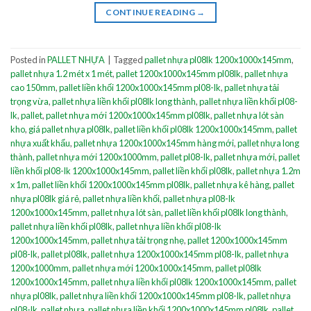
CONTINUE READING
→
Posted in
PALLET NHỰA
|
Tagged
pallet nhựa pl08lk 1200x1000x145mm
,
pallet nhựa 1.2 mét x 1 mét
,
pallet 1200x1000x145mm pl08lk
,
pallet nhựa
cao 150mm
,
pallet liền khối 1200x1000x145mm pl08-lk
,
pallet nhựa tải
trọng vừa
,
pallet nhựa liền khối pl08lk long thành
,
pallet nhựa liền khối pl08-
lk
,
pallet
,
pallet nhựa mới 1200x1000x145mm pl08lk
,
pallet nhựa lót sàn
kho
,
giá pallet nhựa pl08lk
,
pallet liền khối pl08lk 1200x1000x145mm
,
pallet
nhựa xuất khẩu
,
pallet nhựa 1200x1000x145mm hàng mới
,
pallet nhựa long
thành
,
pallet nhựa mới 1200x1000mm
,
pallet pl08-lk
,
pallet nhựa mới
,
pallet
liền khối pl08-lk 1200x1000x145mm
,
pallet liền khối pl08lk
,
pallet nhựa 1.2m
x 1m
,
pallet liền khối 1200x1000x145mm pl08lk
,
pallet nhựa kê hàng
,
pallet
nhựa pl08lk giá rẻ
,
pallet nhựa liền khối
,
pallet nhựa pl08-lk
1200x1000x145mm
,
pallet nhựa lót sàn
,
pallet liền khối pl08lk long thành
,
pallet nhựa liền khối pl08lk
,
pallet nhựa liền khối pl08-lk
1200x1000x145mm
,
pallet nhựa tải trọng nhẹ
,
pallet 1200x1000x145mm
pl08-lk
,
pallet pl08lk
,
pallet nhựa 1200x1000x145mm pl08-lk
,
pallet nhựa
1200x1000mm
,
pallet nhựa mới 1200x1000x145mm
,
pallet pl08lk
1200x1000x145mm
,
pallet nhựa liền khối pl08lk 1200x1000x145mm
,
pallet
nhựa pl08lk
,
pallet nhựa liền khối 1200x1000x145mm pl08-lk
,
pallet nhựa
pl08-lk
,
pallet nhựa
,
pallet nhựa liền khối 1200x1000x145mm pl08lk
,
pallet