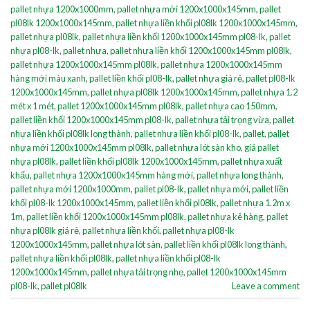
pallet nhựa 1200x1000mm
,
pallet nhựa mới 1200x1000x145mm
,
pallet
pl08lk 1200x1000x145mm
,
pallet nhựa liền khối pl08lk 1200x1000x145mm
,
pallet nhựa pl08lk
,
pallet nhựa liền khối 1200x1000x145mm pl08-lk
,
pallet
nhựa pl08-lk
,
pallet nhựa
,
pallet nhựa liền khối 1200x1000x145mm pl08lk
,
pallet nhựa 1200x1000x145mm pl08lk
,
pallet nhựa 1200x1000x145mm
hàng mới màu xanh
,
pallet liền khối pl08-lk
,
pallet nhựa giá rẻ
,
pallet pl08-lk
1200x1000x145mm
,
pallet nhựa pl08lk 1200x1000x145mm
,
pallet nhựa 1.2
mét x 1 mét
,
pallet 1200x1000x145mm pl08lk
,
pallet nhựa cao 150mm
,
pallet liền khối 1200x1000x145mm pl08-lk
,
pallet nhựa tải trọng vừa
,
pallet
nhựa liền khối pl08lk long thành
,
pallet nhựa liền khối pl08-lk
,
pallet
,
pallet
nhựa mới 1200x1000x145mm pl08lk
,
pallet nhựa lót sàn kho
,
giá pallet
nhựa pl08lk
,
pallet liền khối pl08lk 1200x1000x145mm
,
pallet nhựa xuất
khẩu
,
pallet nhựa 1200x1000x145mm hàng mới
,
pallet nhựa long thành
,
pallet nhựa mới 1200x1000mm
,
pallet pl08-lk
,
pallet nhựa mới
,
pallet liền
khối pl08-lk 1200x1000x145mm
,
pallet liền khối pl08lk
,
pallet nhựa 1.2m x
1m
,
pallet liền khối 1200x1000x145mm pl08lk
,
pallet nhựa kê hàng
,
pallet
nhựa pl08lk giá rẻ
,
pallet nhựa liền khối
,
pallet nhựa pl08-lk
1200x1000x145mm
,
pallet nhựa lót sàn
,
pallet liền khối pl08lk long thành
,
pallet nhựa liền khối pl08lk
,
pallet nhựa liền khối pl08-lk
1200x1000x145mm
,
pallet nhựa tải trọng nhẹ
,
pallet 1200x1000x145mm
pl08-lk
,
pallet pl08lk
Leave a comment