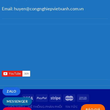
Email: huyen@congnghiepvietxanh.com.vn
ZALO
MESSENGER
GIỚI THIỆU
HỆ THỐNG PHÂN PHỐI
TIN TỨC
LIÊN HỆ
FAQ
BÁO GIÁ