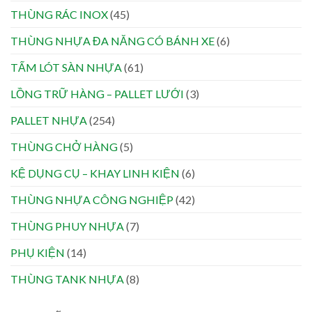
THÙNG RÁC INOX
(45)
THÙNG NHỰA ĐA NĂNG CÓ BÁNH XE
(6)
TẤM LÓT SÀN NHỰA
(61)
LỒNG TRỮ HÀNG – PALLET LƯỚI
(3)
PALLET NHỰA
(254)
THÙNG CHỞ HÀNG
(5)
KỆ DỤNG CỤ – KHAY LINH KIỆN
(6)
THÙNG NHỰA CÔNG NGHIỆP
(42)
THÙNG PHUY NHỰA
(7)
PHỤ KIỆN
(14)
THÙNG TANK NHỰA
(8)