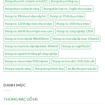
thùng nhựa hở có bánh xe hs022
thùng nhựa trồng rau
thùng nhựa vuông đa năng
thùng phân loại rác 2 ngăn nhựa hdpe
thùng rác 90l nhựa hdpe nắp hở
thùng rác 95 lít nhựa hdpe
thùng rác 120 lít đạp chân nhựa hdpe
thùng rác 160l nhựa hdpe
thùng rác 660 lít nhựa hdpe màu cam
thùng rác công nghiệp 120 lít
thùng rác inox nắp lật 480x830mm
thùng rác inox nắp lật xoay 250x610
thùng rác inox tròn nắp bập bênh 300x610
thùng rác mgb95n2d
thùng rác ngoài trời bằng gỗ công nghiệp
thùng rác nhựa hdpe 90 lít nắp kín
thùng rác treo đơn 50 lít chân sắt
thùng trong đa năng
thùng đựng ô hình ống
xe đẩy thu gom bát đĩa
DANH MỤC
THÙNG RÁC GỖ
(4)