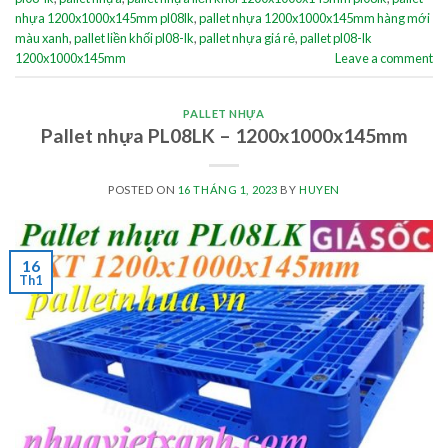
nhựa 1200x1000x145mm pl08lk
,
pallet nhựa 1200x1000x145mm hàng mới
màu xanh
,
pallet liền khối pl08-lk
,
pallet nhựa giá rẻ
,
pallet pl08-lk
1200x1000x145mm
Leave a comment
PALLET NHỰA
Pallet nhựa PL08LK – 1200x1000x145mm
POSTED ON
16 THÁNG 1, 2023
BY
HUYEN
16
Th1