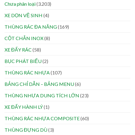
Chưa phân loại
(3.203)
XE DỌN VỆ SINH
(4)
THÙNG RÁC ĐA NĂNG
(169)
CỘT CHẮN INOX
(8)
XE ĐẨY RÁC
(58)
BỤC PHÁT BIỂU
(2)
THÙNG RÁC NHỰA
(107)
BẢNG CHỈ DẪN – BẢNG MENU
(6)
THÙNG NHỰA DUNG TÍCH LỚN
(23)
XE ĐẨY HÀNH LÝ
(1)
THÙNG RÁC NHỰA COMPOSITE
(60)
THÙNG ĐỰNG DÙ
(3)